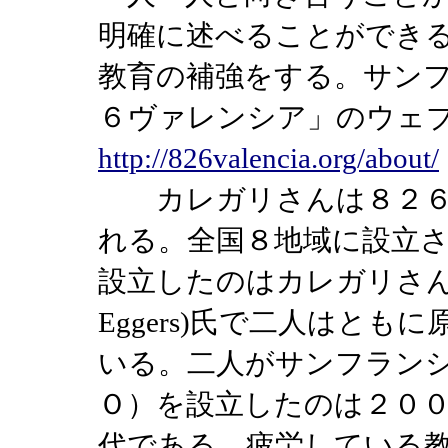
明確に述べることができ
教育の補強をする。サン
６ヴァレンシア」のウェ
http://826valencia.org/about/
カレガリさんは８２６
れる。全国８地域に設立
設立したのはカレガリさん
Eggers)氏で二人はと
いる。二人がサンフラン
Ｏ）を設立したのは２０
代である。疲労している