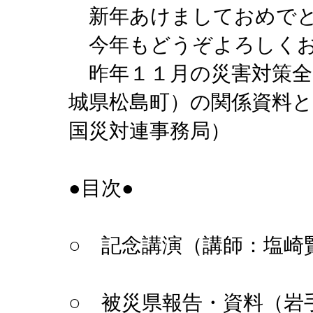
新年あけましておめで
今年もどうぞよろしく
昨年１１月の災害対策全
城県松島町）の関係資料
国災対連事務局）
●目次●
○ 記念講演（講師：塩
○ 被災県報告・資料（