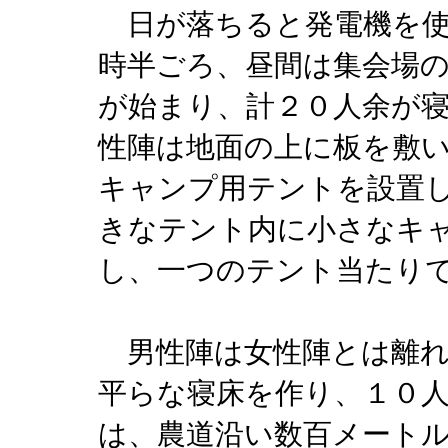
日が落ちると発電機を使
時半ごろ、昼間は集会場
が始まり、計２０人余が
性陣は地面の上に板を敷
キャンプ用テントを設置
きなテント内に小さなキ
し、一つのテント当たり
男性陣は女性陣とは離れ
平らな寝床を作り、１０
は、農道沿い数百メート