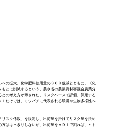
ルへの拡大、化学肥料使用量の３０％低減とともに、《化
をもとに削減するという。農水省の農業資材審議会農薬分
るとの考え方が示された。リスクベースで評価、算定する
ＤＩだけでは、ミツバチに代表される環境や生物多様性へ
「リスク係数」を設定し、出荷量を掛けてリスク量を決め
め方ははっきりしないが、出荷量をＡＤＩで割れば、ヒト