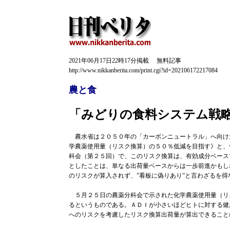
2021年06月17日22時17分掲載 無料記事
http://www.nikkanberita.com/print.cgi?id=202106172217084
農と食
「みどりの食料システム戦略
農水省は２０５０年の「カーボンニュートラル」へ向け
学農薬使用量（リスク換算）の５０％低減を目指す》と、
科会（第２５回）で、このリスク換算は、有効成分ベース
としたことは、単なる出荷量ベースからは一歩前進かもし
のリスクが算入されず、”看板に偽りあり”と言わざるを
５月２５日の農薬分科会で示された化学農薬使用量（リ
るというものである。ＡＤＩが小さいほどヒトに対する健
へのリスクを考慮したリスク換算出荷量が算出できるこ