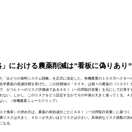
」における農薬削減は”看板に偽りあり”
た「みどりの食料システム戦略」を正式に決定した。有機農業の１００万ヘクター
化学農薬の低減目標を挙げた。この目標値の「５０％」は個々の農薬の《リスク》
で、かつヒトへのリスク評価値であるＡＤＩ（一日摂取許容量）を元にして計算す
れない。しかし、このリスクをどう設定するかでその中身が大きく違ってくる。Ａ
得ない。（有機農業ニュースクリップ）
スク換算）の求め方は、農薬の有効成分ごとにＡＤＩ（一日摂取許容量）に基づく
康リスクは大きく、ＡＤＩが大きいほどリスクは小さい。具体的なリスク係数の決
とになる。