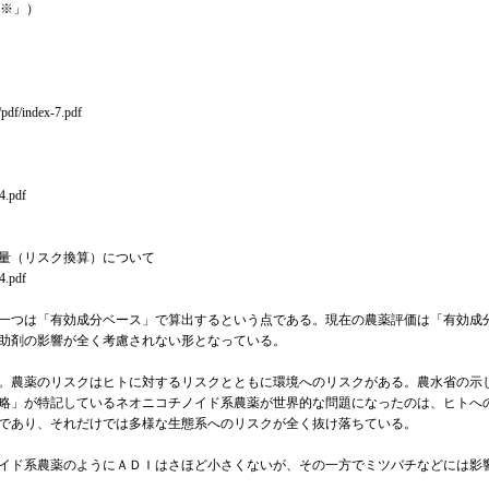
数※」）
h/pdf/index-7.pdf
5-4.pdf
量（リスク換算）について
6-4.pdf
一つは「有効成分ベース」で算出するという点である。現在の農薬評価は「有効成
補助剤の影響が全く考慮されない形となっている。
。農薬のリスクはヒトに対するリスクとともに環境へのリスクがある。農水省の示
略」が特記しているネオニコチノイド系農薬が世界的な問題になったのは、ヒトへ
値であり、それだけでは多様な生態系へのリスクが全く抜け落ちている。
イド系農薬のようにＡＤＩはさほど小さくないが、その一方でミツバチなどには影