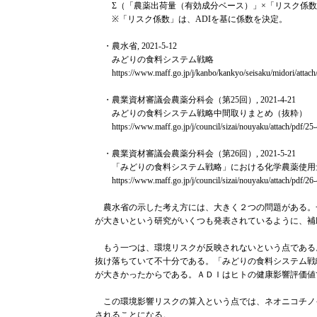
Σ（「農薬出荷量（有効成分ベース）」×「リスク係
※「リスク係数」は、ADIを基に係数を決定。
・農水省, 2021-5-12
みどりの食料システム戦略
https://www.maff.go.jp/j/kanbo/kankyo/seisaku/midori/attac
・農業資材審議会農薬分科会（第25回）, 2021-4-21
みどりの食料システム戦略中間取りまとめ（抜粋）
https://www.maff.go.jp/j/council/sizai/nouyaku/attach/pdf/2
・農業資材審議会農薬分科会（第26回）, 2021-5-21
「みどりの食料システム戦略」における化学農薬使用
https://www.maff.go.jp/j/council/sizai/nouyaku/attach/pdf/2
農水省の示した考え方には、大きく２つの問題がある。
が大きいという研究がいくつも発表されているように、
もう一つは、環境リスクが反映されないという点である
抜け落ちていて不十分である。「みどりの食料システム戦
が大きかったからである。ＡＤＩはヒトの健康影響評価
この環境影響リスクの算入という点では、ネオニコチノ
されることになる。