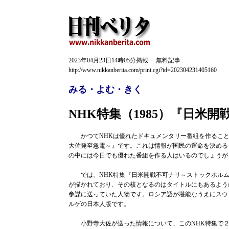
2023年04月23日14時05分掲載 無料記事
http://www.nikkanberita.com/print.cgi?id=202304231405160
みる・よむ・きく
NHK特集（1985）『日
かつてNHKは優れたドキュメンタリー番組を作ることで
大佐発至急電～』です。これは情報が国民の運命を決める
の中には今日でも優れた番組を作る人はいるのでしょう
では、NHK特集『日米開戦不可ナリ～ストックホルム
が描かれており、その核となるのはタイトルにもあるよう
参謀に送っていた人物です。ロシア語が堪能なうえにスウ
ルゲの日本人版です。
小野寺大佐が送った情報について、このNHK特集で２