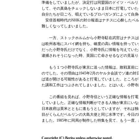
準備をしていましたが、決定打は同盟国のドイツ・ベルリ
して、その真偽をチェックしないまま日本に打電していた
自分たちが日ごろ、唱えているプロパガンダによって自身
安倍首相時代のNHKの対ロ報道はナチスに心酔したベル
難しくなってしまいました。
一方、ストックホルムから小野寺駐在武官はナチスは敗
は欧州各地にスパイ網を持ち、確度の高い情報を持ってい
だった小野寺氏だけでなく、小野寺氏に情報を与えていた
逮捕されそうになった時、英国に亡命させるなどの見返
もう１つ小野寺氏が東京に送った情報は、敗戦直前に日
のでした。その理由は1945年2月のヤルタ会談でソ連の
ば道が開ける可能性があると打電していました。ところが
た講和工作はつぶされてしまいました。とはいえ、小野寺
この番組を見れば、小野寺信という正確な情報を打電し
していました。正確な情報判断ができる人物が東京にいな
日本政府は英米とともに進もうとしていますが、それは独
目がくらんだベルリンの大島大使と同じ水準です。今日の
ました。1985年に同局が制作した特集を見て、もう一度
Copyright (C) Berita unless otherwise noted.