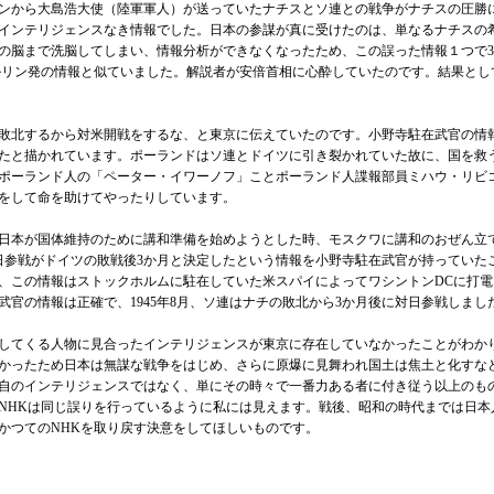
ンから大島浩大使（陸軍軍人）が送っていたナチスとソ連との戦争がナチスの圧勝
インテリジェンスなき情報でした。日本の参謀が真に受けたのは、単なるナチスの
の脳まで洗脳してしまい、情報分析ができなくなったため、この誤った情報１つで
リン発の情報と似ていました。解説者が安倍首相に心酔していたのです。結果とし
北するから対米開戦をするな、と東京に伝えていたのです。小野寺駐在武官の情報
たと描かれています。ポーランドはソ連とドイツに引き裂かれていた故に、国を救
ポーランド人の「ペーター・イワーノフ」ことポーランド人諜報部員ミハウ・リビ
りをして命を助けてやったりしています。
本が国体維持のために講和準備を始めようとした時、モスクワに講和のおぜん立て
対日参戦がドイツの敗戦後3か月と決定したという情報を小野寺駐在武官が持ってい
、この情報はストックホルムに駐在していた米スパイによってワシントンDCに打
武官の情報は正確で、1945年8月、ソ連はナチの敗北から3か月後に対日参戦しま
てくる人物に見合ったインテリジェンスが東京に存在していなかったことがわかり
かったため日本は無謀な戦争をはじめ、さらに原爆に見舞われ国土は焦土と化すな
自のインテリジェンスではなく、単にその時々で一番力ある者に付き従う以上のも
NHKは同じ誤りを行っているように私には見えます。戦後、昭和の時代までは日本
、かつてのNHKを取り戻す決意をしてほしいものです。