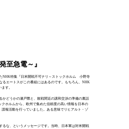
佐発至急電～』
たNHK特集『日米開戦不可ナリ～ストックホルム 小野寺
なるエートスがこの番組にはあるのです。もちろん、NHK
ています。
るかどうかの瀬戸際と、敗戦間近の講和交渉の準備の裏話
ックホルムから、欧州で集めた信頼度の高い情報を日本の
、諜報活動を行っていました。ある意味でリヒアルト・ゾ
するな、というメッセージです。当時、日本軍は対米開戦