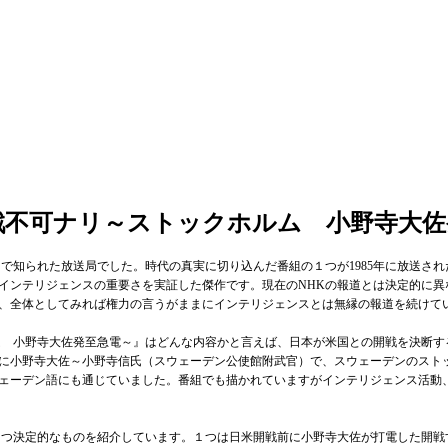
米開戦不可ナリ～ストックホルム 小野寺大
知られた放送局でした。時代の真実に切り込んだ番組の１つが1985年に放送され
インテリジェンスの重要さを実証した傑作です。現在のNHKの報道とは決定的に異
が、全体としてみれば権力の言うがままにインテリジェンスとは無縁の報道を続け
 小野寺大佐発至急電～』はどんな内容かと言えば、日本が米国との開戦を決断す
に小野寺大佐～小野寺信氏（スウェーデン公使館附武官）で、スウェーデンのスト
ェーデン語にも通じていました。番組でも描かれていますがインテリジェンス活動
つ決定的なものを紹介しています。１つは日米開戦前に小野寺大佐が打電した開戦