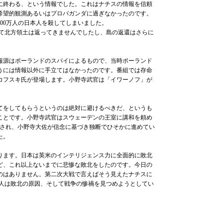
に終わる、という情報でした。これはナチスの情報を信頼
希望的観測あるいはプロパガンダに過ぎなかったのです。
300万人の日本人を殺してしまいました。
て北方領土は返ってきませんでしたし、島の返還はさらに
源はポーランドのスパイによるもので、当時ポーランド
うには情報以外に手立てはなかったのです。番組では存命
コフスキ氏が登場します。小野寺武官は「イワーノフ」が
をしてもらうというのは絶対に避けるべきだ、というも
たことです。小野寺武官はスウェーデンの王室に講和を頼め
電され、小野寺大佐が信念に基づき独断でひそかに進めてい
した。
ます。日本は英米のインテリジェンス力に全面的に敗北
ど、これ以上ないまでに悲惨な敗北をしたのです。今日の
のはありません。第二次大戦で言えばそう見えたナチスに
人は敗北の原因、そして戦争の惨禍を見つめようとしてい