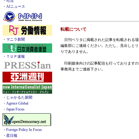
・
司法
・
AIニュース
転載について
・
マニラ新聞
日刊ベリタに掲載された記事を転載される場
編集部にご連絡ください。ただし、見出しとリ
りでありません。
・
ＴＵＰ速報
印刷媒体向けの記事配信も行っておりますの
事務局までご連絡下さい。
・
じゃかるた新聞
・
Agence Global
・
Japan Focus
・
Foreign Policy In Focus
・
星日報