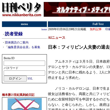
menu
Full Text
2009年03月06日20時21分掲載
無料記事
印
home
読者登録
・
AIニュース
・
団体購読のご案内
日本：フィリピン人夫妻の退去
・
「編集委員会会員」を募集
Berita ID
アムネスティは３月５日、日本政府
デロンとサラ・カルデロンの夫妻が、1
パスワード
デロンと共に日本に残れるよう、2人に
停止するよう求めた。
SSL
ノリコ・カルデロンは、日本で生ま
彼女は法務省から、両親と共にフィリピ
橋本勝21世紀風刺絵日記
ために在留特別許可を申請するかのどち
らない、と命じられた。しかし、政府は