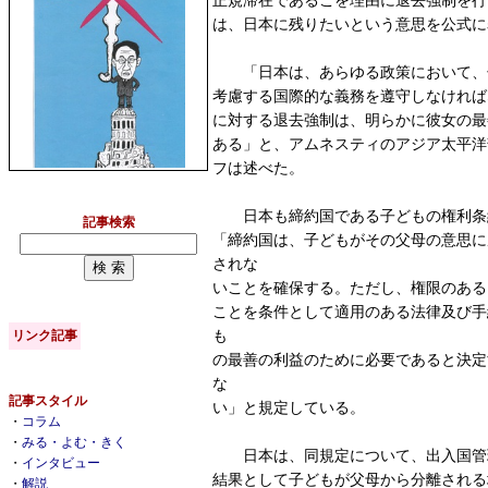
正規滞在であるこを理由に退去強制を行
は、日本に残りたいという意思を公式に
「日本は、あらゆる政策において、
考慮する国際的な義務を遵守しなければ
に対する退去強制は、明らかに彼女の最
ある」と、アムネスティのアジア太平洋
フは述べた。
日本も締約国である子どもの権利条約
記事検索
「締約国は、子どもがその父母の意思に
されな
いことを確保する。ただし、権限のある
ことを条件として適用のある法律及び手
も
リンク記事
の最善の利益のために必要であると決定
な
記事スタイル
い」と規定している。
・
コラム
・
みる・よむ・きく
日本は、同規定について、出入国管
・
インタビュー
結果として子どもが父母から分離される
・
解説