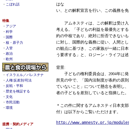
はな
・
こぼれ話
い、との解釈宣言を行い、この義務を免
特集
アムネスティは、この解釈は受け入
・
アジア
考える。「子どもの利益を最優先とする
・
科学
約の中核であり、絶対に拒否できないも
・
国際
に対し、国際的な義務に従い、人間とし
・
核・原子力
・
入管
の観点に基づき、この家族が一緒に日本
・
政治
う要求する」と、ロジーン・ライフは述
・
欧州
背景:
子どもの権利委員会は、2004年に発
・
イスラエル／パレスチナ
所見の中で、「国内法制度が条約の原則
・
人権/反差別/司法
・
反戦・平和
ていないこと」について懸念を表明し、
・
歴史を検証する
者の子どもを差別していると指摘した。
・
文化
・
市民活動
＊この件に関するアムネスティ日本支部の声
・
環境
付）は以下からご覧いただけます。
http://www.amnesty.or.jp/module
提携・契約メディア