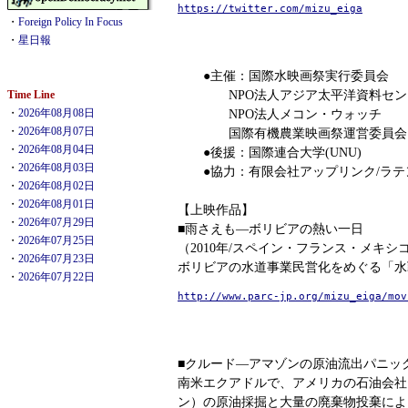
https://twitter.com/mizu_eiga
・
Foreign Policy In Focus
・
星日報
●主催：国際水映画祭実行委員会
NPO法人アジア太平洋資料センタ
Time Line
・
2026年08月08日
NPO法人メコン・ウォッチ
・
2026年08月07日
国際有機農業映画祭運営委員会
・
2026年08月04日
●後援：国際連合大学(UNU)
・
2026年08月03日
●協力：有限会社アップリンク/ラテ
・
2026年08月02日
・
2026年08月01日
【上映作品】
・
2026年07月29日
■雨さえも―ボリビアの熱い一日
・
2026年07月25日
（2010年/スペイン・フランス・メキシ
・
2026年07月23日
ボリビアの水道事業民営化をめぐる「水
・
2026年07月22日
http://www.parc-jp.org/mizu_eiga/mov
■クルード―アマゾンの原油流出パニック 
南米エクアドルで、アメリカの石油会社
ン）の原油採掘と大量の廃棄物投棄によ