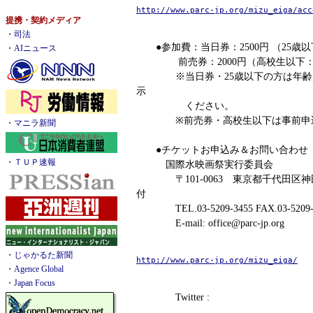
http://www.parc-jp.org/mizu_eiga/acc
提携・契約メディア
・
司法
●参加費：当日券：2500円 （25歳以下
・
AIニュース
前売券：2000円（高校生以下：
※当日券・25歳以下の方は年齢が
示
ください。
※前売券・高校生以下は事前申込
・
マニラ新聞
●チケットお申込み＆お問い合わせ
・
ＴＵＰ速報
国際水映画祭実行委員会
〒101-0063 東京都千代田区神田淡路
付
TEL.03-5209-3455 FAX.03-5209-
E-mail: office@parc-jp.org
・
じゃかるた新聞
http://www.parc-jp.org/mizu_eiga/
・
Agence Global
・
Japan Focus
Twitter :