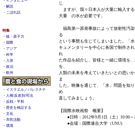
・
インタビュー
じ
・
解説
ますが、我々日本人が大量に輸入する
・
こぼれ話
大量 の水が必要です。
福島第一原発事故によって放射性汚染
特集
る
・
核・原子力
という事態も生じてしまいました。「水
・
国際
キュメンタリーを中心に各国で制作され
・
アジア
れ
・
科学
た作品を紹介し、皆様と一緒に環境を、
・
入管
を、
・
政治
人類の未来を考えていきたいとの思いか
・
欧州
ま
した。映像を通じて、「水」問題を知り
・
イスラエル／パレスチナ
め
・
人権/反差別/司法
直してみましょう。
・
反戦・平和
・
歴史を検証する
【国際水映画祭 概要】
・
文化
●日時：2012年9月1日（土）10:00～20
・
市民活動
●会場：国際連合大学（UNU)
・
環境