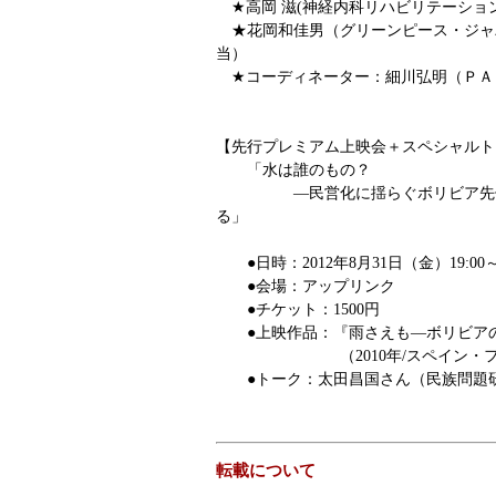
★高岡 滋(神経内科リハビリテーショ
★花岡和佳男（グリーンピース・ジャ
当）
★コーディネーター：細川弘明（ＰＡ
【先行プレミアム上映会＋スペシャルトー
「水は誰のもの？
―民営化に揺らぐボリビア先住
る」
●日時：2012年8月31日（金）19:00～
●会場：アップリンク
●チケット：1500円
●上映作品：『雨さえも―ボリビア
（2010年/スペイン・フラ
●トーク：太田昌国さん（民族問題
転載について