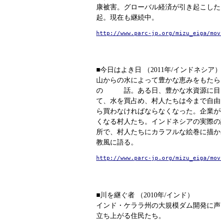
康被害。グローバル経済が引き起こした
起。現在も継続中。
http://www.parc-jp.org/mizu_eiga/mov
■今日はよき日 （2011年/インドネシア
山からの水によって豊かな恵みをもたら
の 話。ある日、豊かな水資源に目
て、水を買占め、村人たちは今まで自由
ら買わなければならなくなった。企業が
くなる村人たち。インドネシアの実際の
所で、村人たちにカラフルな絵巻に描か
教風に語る。
http://www.parc-jp.org/mizu_eiga/mov
■川を継ぐ者 （2010年/インド）
インド・ケララ州の大規模ダム開発に声
立ち上がる住民たち。