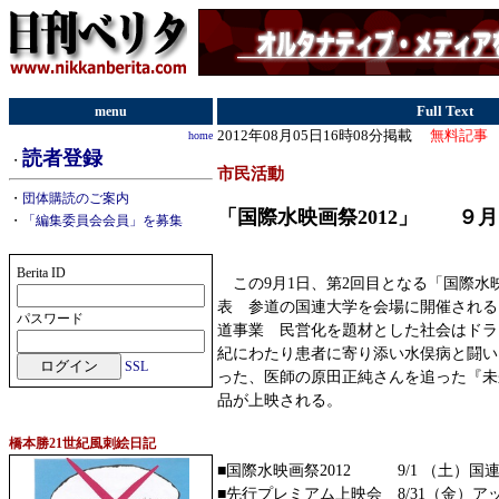
menu
Full Text
2012年08月05日16時08分掲載
無料記事
home
読者登録
・
市民活動
・
団体購読のご案内
「国際水映画祭2012」 ９
・
「編集委員会会員」を募集
Berita ID
この9月1日、第2回目となる「国際水映
表 参道の国連大学を会場に開催される
パスワード
道事業 民営化を題材とした社会はドラ
紀にわたり患者に寄り添い水俣病と闘い
SSL
った、医師の原田正純さんを追った『未
品が上映される。
橋本勝21世紀風刺絵日記
■国際水映画祭2012 9/1 （土）
■先行プレミアム上映会 8/31（金）