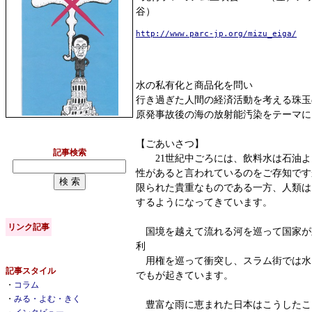
谷）
http://www.parc-jp.org/mizu_eiga/
水の私有化と商品化を問い
行き過ぎた人間の経済活動を考える珠玉
原発事故後の海の放射能汚染をテーマに
【ごあいさつ】
記事検索
21世紀中ごろには、飲料水は石油よ
性があると言われているのをご存知です
限られた貴重なものである一方、人類は
するようになってきています。
リンク記事
国境を越えて流れる河を巡って国家が
利
用権を巡って衝突し、スラム街では水
記事スタイル
でもが起きています。
・
コラム
・
みる・よむ・きく
豊富な雨に恵まれた日本はこうしたこ