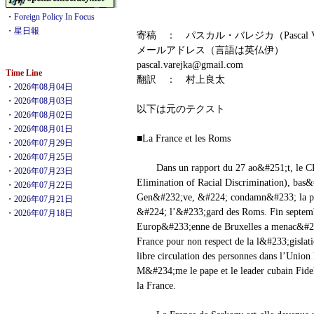
・
Foreign Policy In Focus
・
星日報
寄稿 ： パスカル・バレジカ（Pascal Va
メールアドレス（言語は英仏伊）
pascal.varejka@gmail.com
Time Line
翻訳 ： 村上良太
・
2026年08月04日
・
2026年08月03日
以下は元のテクスト
・
2026年08月02日
・
2026年08月01日
■La France et les Roms
・
2026年07月29日
・
2026年07月25日
Dans un rapport du 27 ao&#251;t, le C
・
2026年07月23日
Elimination of Racial Discrimination), bas
・
2026年07月22日
Gen&#232;ve, &#224; condamn&#233; la pol
・
2026年07月21日
&#224; l’&#233;gard des Roms. Fin septem
・
2026年07月18日
Europ&#233;enne de Bruxelles a menac&#23
France pour non respect de la l&#233;gisla
libre circulation des personnes dans l’Uni
M&#234;me le pape et le leader cubain Fide
la France.