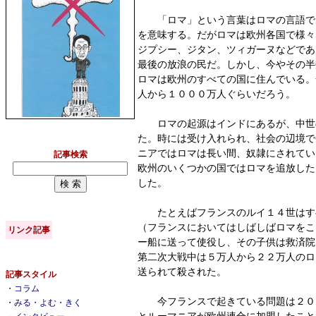
「ロマ」という言葉はロマの言語で
を意味する。だがロマは欧州各国で様々
ジプシー、ジタン、ツィガーヌなどであ
最後の放浪の民だ。しかし、今やその半
ロマは欧州のすべての国に住んでいる。
人から１０００万人ぐらいだろう。
ロマの起源はインドにあるが、中世
た。時には受け入れられ、社会の辺境で
ニアではロマは長い間、奴隷にされてい
記事検索
欧州のいくつかの国ではロマを追放した
した。
たとえばフランスのルイ１４世はす
（フランスにおいてはしばしばロマをこ
リンク記事
ー船に送って使役し、その子供は救済院
第二次大戦中は５万人から２２万人のロ
送られて殺された。
記事スタイル
・
コラム
今フランスで起きている問題は２０
・
みる・よむ・きく
とルーマニアが欧州連合に加盟したこと