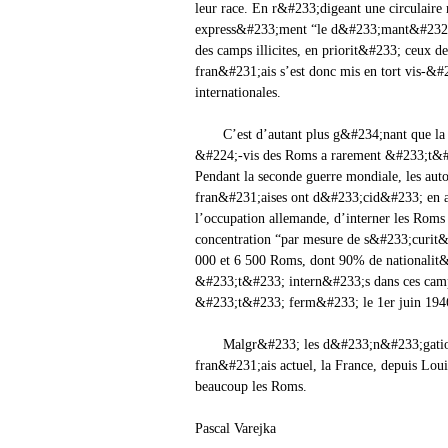
leur race. En r&#233;digeant une circulair
express&#233;ment “le d&#233;mant&#232;
des camps illicites, en priorit&#233; ceux 
fran&#231;ais s’est donc mis en tort vis-&#
internationales.
C’est d’autant plus g&#234;nant que la po
&#224;-vis des Roms a rarement &#233;t&#2
Pendant la seconde guerre mondiale, les aut
fran&#231;aises ont d&#233;cid&#233; en a
l’occupation allemande, d’interner les Roms
concentration “par mesure de s&#233;curit&
000 et 6 500 Roms, dont 90% de nationalit
&#233;t&#233; intern&#233;s dans ces camps
&#233;t&#233; ferm&#233; le 1er juin 19
Malgr&#233; les d&#233;n&#233;gation
fran&#231;ais actuel, la France, depuis Lou
beaucoup les Roms.
Pascal Varejka