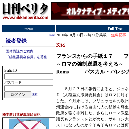
menu
Full Text
2010年10月03日22時21分掲載
無料記事
home
読者登録
・
文化
・
団体購読のご案内
フランスからの手紙１７ 
・
「編集委員会会員」を募集
～ロマの強制送還を考える～ La Fr
Berita ID
Roms パスカル・バレジ
パスワード
８月２７日の報告によると、ジュネ
Ｄ（人種差別撤廃委員会）はロマに対す
SSL
した。９月末には、ブリュッセルの欧州
州連合内における自由な人の移動を尊重
政府を強く非難した。さらにローマ教皇
橋本勝21世紀風刺絵日記
議長もフランスをとがめた。サルコジ大
ストになったのか？そもそもロマとは何