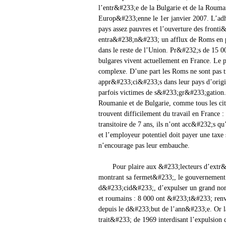
l’entr&#233;e de la Bulgarie et de la Rouma
Europ&#233;enne le 1er janvier 2007. L’ad
pays assez pauvres et l’ouverture des fronti
entra&#238;n&#233; un afflux de Roms en p
dans le reste de l’Union. Pr&#232;s de 15 
bulgares vivent actuellement en France. Le
complexe. D’une part les Roms ne sont pas 
appr&#233;ci&#233;s dans leur pays d’origi
parfois victimes de s&#233;gr&#233;gation.
Roumanie et de Bulgarie, comme tous les cit
trouvent difficilement du travail en France
transitoire de 7 ans, ils n’ont acc&#232;s q
et l’employeur potentiel doit payer une taxe
n’encourage pas leur embauche.
Pour plaire aux &#233;lecteurs d’extr&
montrant sa fermet&#233;, le gouvernement
d&#233;cid&#233;, d’expulser un grand no
et roumains : 8 000 ont &#233;t&#233; ren
depuis le d&#233;but de l’ann&#233;e. Or l
trait&#233; de 1969 interdisant l’expulsion 