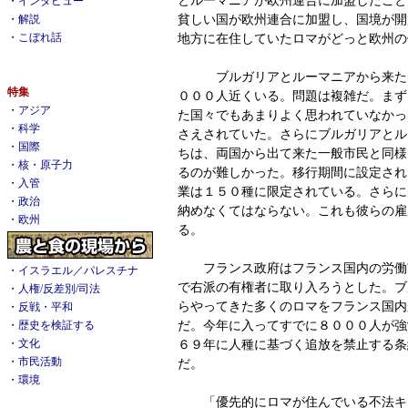
・
インタビュー
貧しい国が欧州連合に加盟し、国境が開
・
解説
地方に在住していたロマがどっと欧州の
・
こぼれ話
ブルガリアとルーマニアから来たロ
特集
０００人近くいる。問題は複雑だ。まず
・
アジア
た国々でもあまりよく思われていなかっ
・
科学
さえされていた。さらにブルガリアとル
・
国際
ちは、両国から出て来た一般市民と同様
・
核・原子力
るのが難しかった。移行期間に設定され
・
入管
業は１５０種に限定されている。さらに
・
政治
納めなくてはならない。これも彼らの雇
・
欧州
る。
フランス政府はフランス国内の労働
・
イスラエル／パレスチナ
で右派の有権者に取り入ろうとした。ブ
・
人権/反差別/司法
らやってきた多くのロマをフランス国内
・
反戦・平和
だ。今年に入ってすでに８０００人が強
・
歴史を検証する
６９年に人種に基づく追放を禁止する条
・
文化
・
市民活動
だ。
・
環境
「優先的にロマが住んでいる不法キ