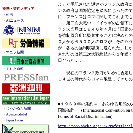
よ」と明記された通達がフランス政府に
提携・契約メディア
ンス政府は国際協定を踏みにじったので
・
司法
に、フランスはロマに関してこれまでも
・
AIニュース
第二次大戦中、ドイツ軍の占領下に
ランス当局は１９４０年４月に「国家の
を強制収容所に監禁することに決めたの
０人から６５００人のロマが、その９０
が、各地の強制収容所に送られた。しか
・
マニラ新聞
されたのは第二次大戦終結から１年近く
日だった．．．
・
ＴＵＰ速報
現在のフランス政府がいかに否定し
１４世の時代からロマを敬遠してきたの
■１９６９年の条約＝「あらゆる形態の
・
じゃかるた新聞
国際条約」（International Convention on the 
・
Agence Global
Forms of Racial Discrimination)
・
Japan Focus
http://www.ohchr.org/EN/Professional