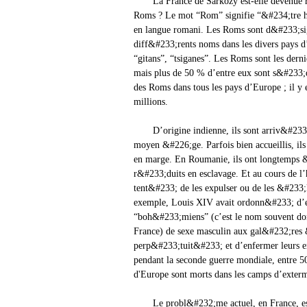
La France de Sarkozy est-elle devenue rac
Roms ? Le mot “Rom” signifie “&#234;tre 
en langue romani. Les Roms sont d&#233;s
diff&#233;rents noms dans les divers pays d
“gitans”, “tsiganes”. Les Roms sont les der
mais plus de 50 % d’entre eux sont s&#233;
des Roms dans tous les pays d’Europe ; il y e
millions.
D’origine indienne, ils sont arriv&#233;
moyen &#226;ge. Parfois bien accueillis, il
en marge. En Roumanie, ils ont longtemps
r&#233;duits en esclavage. Et au cours de l’h
tent&#233; de les expulser ou de les &#233;
exemple, Louis XIV avait ordonn&#233; d’e
“boh&#233;miens” (c’est le nom souvent 
France) de sexe masculin aux gal&#232;res
perp&#233;tuit&#233; et d’enfermer leurs en
pendant la seconde guerre mondiale, entre 
d'Europe sont morts dans les camps d’exterm
Le probl&#232;me actuel, en France, es