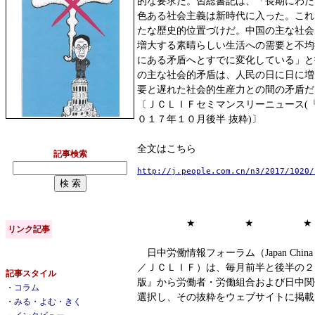
的な要求だ。習総書記は、「長期にわた
色ある社会主義は新時代に入った。これ
たな歴史的位置づけだ。中国の主な社会
増大する素晴らしい生活への需要と不均
にある矛盾へとすでに変化している」と
の主な社会的矛盾は、人民の日に日に増
要と遅れた社会的生産力との間の矛盾だ
〔ＪＣＬＩＦセミマンスリーニュース(
０１７年１０月後半 抜粋)〕
全文はこちら
記事検索
http://j.people.com.cn/n3/2017/1020/
★ ★ ★
リンク記事
日中労働情報フォーラム（Japan China Labor
／ＪＣＬＩＦ）は、毎月前半と後半の２
記事スタイル
版』から労働者・労働組合および日中関
・
コラム
選択し、その抜粋をウェブサイトに掲載
・
みる・よむ・きく