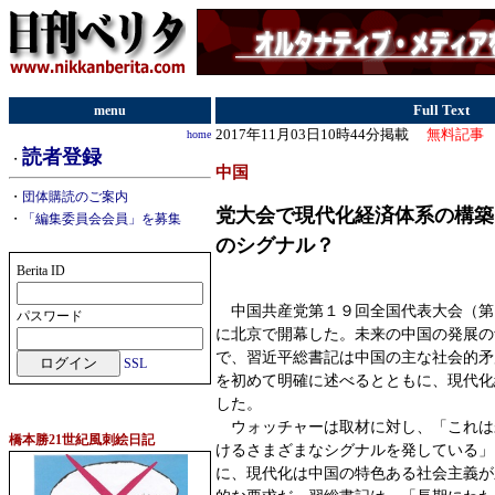
menu
Full Text
2017年11月03日10時44分掲載
無料記事
home
読者登録
・
中国
・
団体購読のご案内
党大会で現代化経済体系の構築
・
「編集委員会会員」を募集
のシグナル？
Berita ID
中国共産党第１９回全国代表大会（第
パスワード
に北京で開幕した。未来の中国の発展の
で、習近平総書記は中国の主な社会的矛
SSL
を初めて明確に述べるとともに、現代化
した。
ウォッチャーは取材に対し、「これは
橋本勝21世紀風刺絵日記
けるさまざまなシグナルを発している」
に、現代化は中国の特色ある社会主義が