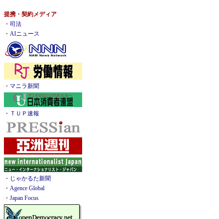
提携・契約メディア
・
司法
・
AIニュース
・
マニラ新聞
・
ＴＵＰ速報
・
じゃかるた新聞
・
Agence Global
・
Japan Focus