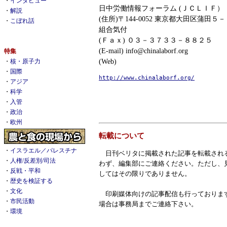
・
インタビュー
日中労働情報フォーラム (ＪＣＬＩＦ）
・
解説
(住所)〒144-0052 東京都大田区蒲田
・
こぼれ話
組合気付
(Ｆａｘ) ０３－３７３３－８８２５
(E-mail) info@chinalaborf.org
特集
(Web)
・
核・原子力
・
国際
http://www.chinalaborf.org/
・
アジア
・
科学
・
入管
・
政治
・
欧州
転載について
・
イスラエル／パレスチナ
日刊ベリタに掲載された記事を転載され
・
人権/反差別/司法
わず、編集部にご連絡ください。ただし、
・
反戦・平和
してはその限りでありません。
・
歴史を検証する
・
文化
印刷媒体向けの記事配信も行っておりま
・
市民活動
場合は事務局までご連絡下さい。
・
環境