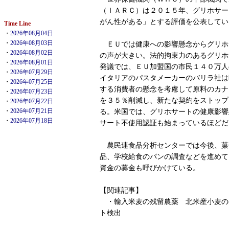
（ＩＡＲＣ）は２０１５年、グリホサー
がん性がある」とする評価を公表してい
Time Line
・
2026年08月04日
・
2026年08月03日
ＥＵでは健康への影響懸念からグリホ
・
2026年08月02日
の声が大きい。法的拘束力のあるグリホ
・
2026年08月01日
発議では、ＥＵ加盟国の市民１４０万人
・
2026年07月29日
イタリアのパスタメーカーのバリラ社は
・
2026年07月25日
する消費者の懸念を考慮して原料のカナ
・
2026年07月23日
を３５％削減し、新たな契約をストップ
・
2026年07月22日
・
2026年07月21日
る。米国では、グリホサートの健康影響
・
2026年07月18日
サート不使用認証も始まっているほどだ
農民連食品分析センターでは今後、菓
品、学校給食のパンの調査などを進めて
資金の募金も呼びかけている。
【関連記事】
・輸入米麦の残留農薬 北米産小麦の
ト検出