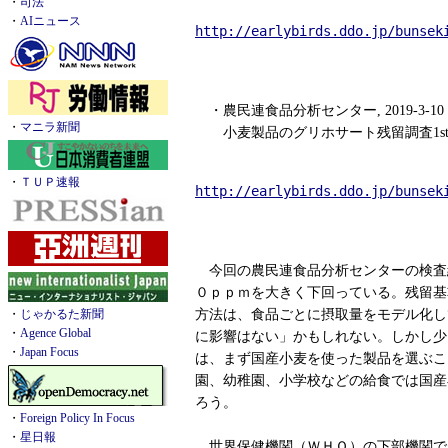
・
司法
・
AIニュース
http://earlybirds.ddo.jp/bunsek
・農民連食品分析センター, 2019-3-10
・
マニラ新聞
小麦製品のグリホサート残留調査1s
・
ＴＵＰ速報
http://earlybirds.ddo.jp/bunsek
今回の農民連食品分析センターの検査
０ｐｐｍを大きく下回っている。残留基
方法は、食品ごとに摂取量をモデル化し
・
じゃかるた新聞
・
Agence Global
に影響はない」かもしれない。しかし少
・
Japan Focus
は、まず国産小麦を使った製品を選ぶこ
園、幼稚園、小学校などの給食では国産
ろう。
・
Foreign Policy In Focus
・
星日報
世界保健機関（ＷＨＯ）の下部機関で