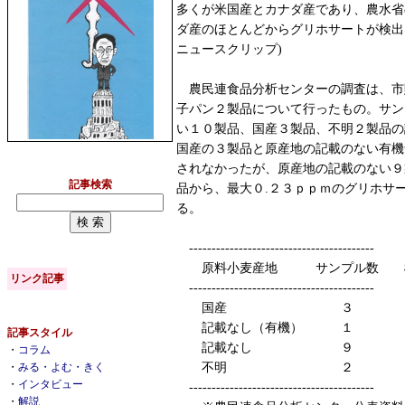
多くが米国産とカナダ産であり、農水省
ダ産のほとんどからグリホサートが検出
ニュースクリップ)
農民連食品分析センターの調査は、市
子パン２製品について行ったもの。サン
い１０製品、国産３製品、不明２製品の
国産の３製品と原産地の記載のない有機
されなかったが、原産地の記載のない９
記事検索
品から、最大０.２３ｐｐｍのグリホサ
る。
-----------------------------------------
原料小麦産地 サンプル数 
リンク記事
-----------------------------------------
国産 ３ 
記載なし（有機） １
記事スタイル
記載なし ９ 
・
コラム
不明 ２ 
・
みる・よむ・きく
・
インタビュー
-----------------------------------------
・
解説