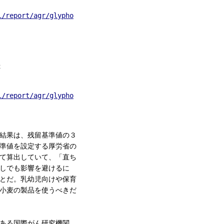
i/report/agr/glyphosate/wheat_bread_1st/index.html
t
i/report/agr/glyphosate/wheat_flour_1st/index.html
結果は、残留基準値の３
準値を設定する厚労省の
て算出していて、「直ち
しでも影響を避けるに
とだ。乳幼児向けや保育
小麦の製品を使うべきだ
ある国際がん研究機関