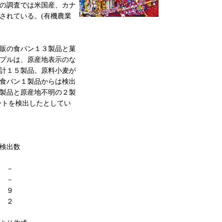
の調査では米国産、カナ
されている。(有機農業
販の食パン１３製品と菓
プルは、原産地表示のな
計１５製品。原料小麦が
食パン１製品からは検出
製品と原産地不明の２製
ートを検出したとしてい
検出数
－
 －
９
２