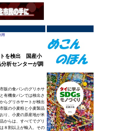
刷用
トを検出 国産小
品分析センターが調
市販の食パンのグリホサ
と有機食パンでは検出さ
からグリホサートが検出
市販の小麦粉と小麦製品
おり、小麦の原産地が米
品からは、すべてでグリ
は８割以上が輸入。その