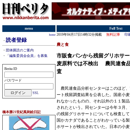
menu
Full Text
2019年04月17日14時32分掲載
無料記事
印
home
読者登録
・
農と食
・
団体購読のご案内
市販食パンから残留グリホサー
・
「編集委員会会員」を募集
麦原料では不検出 農民連食
Berita ID
査
パスワード
農民連食品分析センターはこのほど、
SSL
ート残留調査結果を公表した。国産小麦
れなかったものの、それ以外の１１製品
されたという。同センターは今年３月、
橋本勝21世紀風刺絵日記
の残留グリホサートについても検査して
国かカナダであることがわかっている製
ホサートが検出されていた。日本の小麦