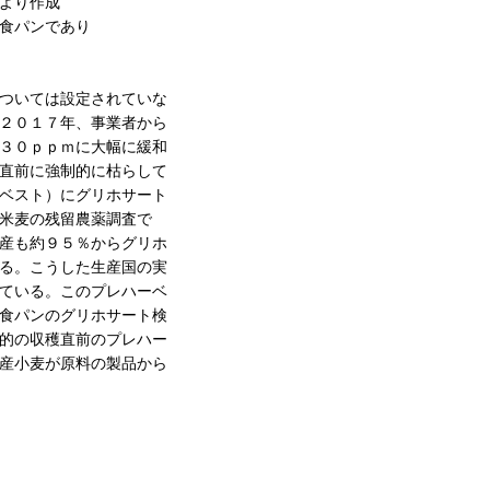
より作成
食パンであり
ついては設定されていな
２０１７年、事業者から
３０ｐｐｍに大幅に緩和
直前に強制的に枯らして
ベスト）にグリホサート
米麦の残留農薬調査で
産も約９５％からグリホ
る。こうした生産国の実
ている。このプレハーベ
食パンのグリホサート検
的の収穫直前のプレハー
産小麦が原料の製品から