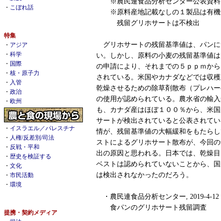
※農民連食品分析センター公表資料
・
こぼれ話
※原料産地記載なしの１製品は有機
残留グリホサートは不検出
特集
グリホサートの残留基準値は、パンに
・
アジア
・
科学
い。しかし、原料の小麦の残留基準値は
・
国際
の申請により、それまでの５ｐｐｍから
・
核・原子力
されている。米国やカナダなどでは収穫
・
入管
乾燥させるための除草剤散布（プレハー
・
政治
の使用が認められている。農水省の輸入
・
欧州
も、カナダ産はほぼ１００％から、米国
サートが検出されていると公表されてい
・
イスラエル／パレスチナ
情が、残留基準値の大幅緩和をもたらし
・
人権/反差別/司法
ストによるグリホサート散布が、今回の
・
反戦・平和
出の原因と思われる。日本では、乾燥目
・
歴史を検証する
ベストは認められていないことから、国
・
文化
は検出されなかったのだろう。
・
市民活動
・
環境
・農民連食品分析センター, 2019-4-12
食パンのグリホサート残留調査
提携・契約メディア