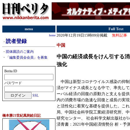
menu
Full Text
2020年12月19日15時09分掲載
無料記事
home
読者登録
・
中国
・
団体購読のご案内
中国の経済成長をけん引する消
・
「編集委員会会員」を募集
強化
Berita ID
中国は新型コロナウイルス感染の抑制
パスワード
済がマイナス成長となる中で、率先して
ーバル経済の回復の原動力と支えを提供
SSL
内の消費市場の急速な回復と成長の実現
と活性化に着実な基礎を提供した。これ
局、中国社会科学院工業経済研究所、中
橋本勝21世紀風刺絵日記
研究センター、 社会科学文献出版社が1
済青書：2021年中国経済情勢分 析・