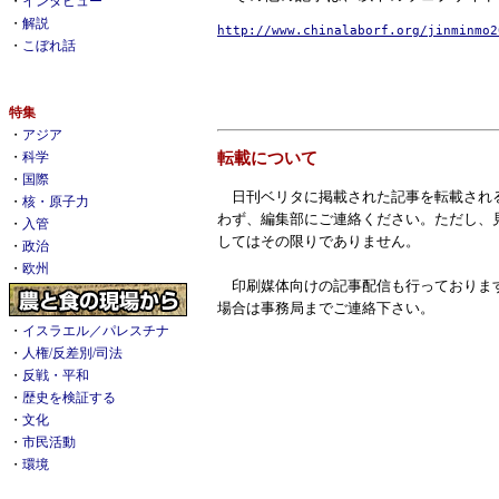
・
インタビュー
・
解説
http://www.chinalaborf.org/jinminmo2
・
こぼれ話
特集
・
アジア
転載について
・
科学
・
国際
日刊ベリタに掲載された記事を転載され
・
核・原子力
わず、編集部にご連絡ください。ただし、
・
入管
してはその限りでありません。
・
政治
・
欧州
印刷媒体向けの記事配信も行っておりま
場合は事務局までご連絡下さい。
・
イスラエル／パレスチナ
・
人権/反差別/司法
・
反戦・平和
・
歴史を検証する
・
文化
・
市民活動
・
環境