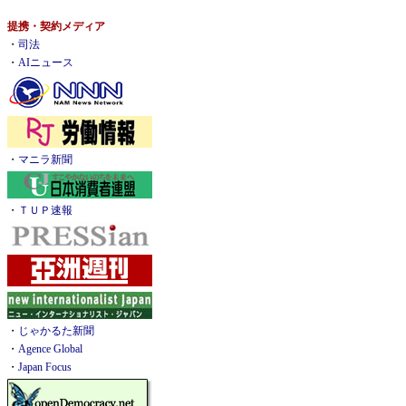
提携・契約メディア
・
司法
・
AIニュース
・
マニラ新聞
・
ＴＵＰ速報
・
じゃかるた新聞
・
Agence Global
・
Japan Focus