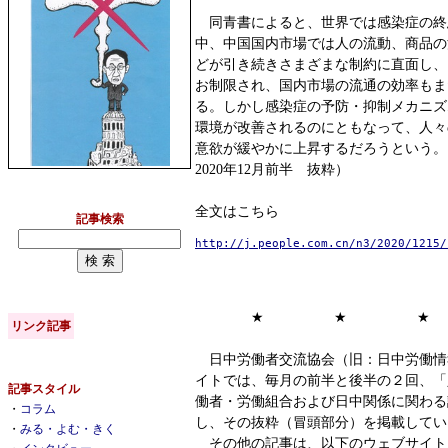
同青書によると、世界では感染症の終
中、中国国内市場では人の流動、商品の
どが引き続きさまざまな制約に直面し、
お制限され、国内市場の流通の効率もま
る。しかし感染症の予防・抑制メカニズ
環境が改善されるのにともなって、人々
意欲が緩やかに上昇するだろうという。
2020年12月前半 抜粋）
全文はこちら
記事検索
http://j.people.com.cn/n3/2020/1215/
★ ★ ★
リンク記事
日中労働者交流協会（旧：日中労働情
イトでは、毎月の前半と後半の２回、「
記事スタイル
働者・労働組合および日中関係に関わる
・
コラム
し、その抜粋（冒頭部分）を掲載してい
・
みる・よむ・きく
その他の記事は、以下のウェブサイト