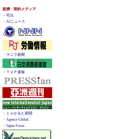
提携・契約メディア
・
司法
・
AIニュース
・
マニラ新聞
・
ＴＵＰ速報
・
じゃかるた新聞
・
Agence Global
・
Japan Focus