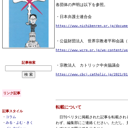
各団体の声明は以下を参照。
・日本弁護士連合会
https://www.nichibenren.or.jp/docume
・公益財団法人 世界宗教者平和会議（
https://www.wcrp.or.jp/wp-content/up
記事検索
・宗教法人 カトリック中央協議会
https://www.cbcj.catholic.jp/2021/01
リンク記事
転載について
記事スタイル
日刊ベリタに掲載された記事を転載され
・
コラム
わず、編集部にご連絡ください。ただし、
・
みる・よむ・きく