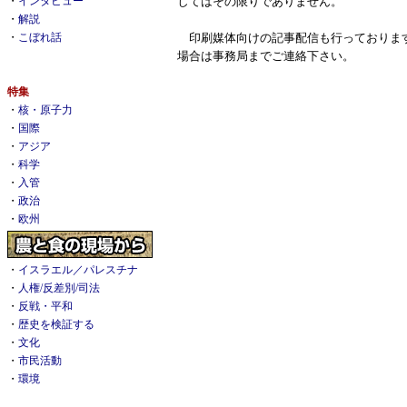
してはその限りでありません。
・
インタビュー
・
解説
印刷媒体向けの記事配信も行っておりま
・
こぼれ話
場合は事務局までご連絡下さい。
特集
・
核・原子力
・
国際
・
アジア
・
科学
・
入管
・
政治
・
欧州
・
イスラエル／パレスチナ
・
人権/反差別/司法
・
反戦・平和
・
歴史を検証する
・
文化
・
市民活動
・
環境