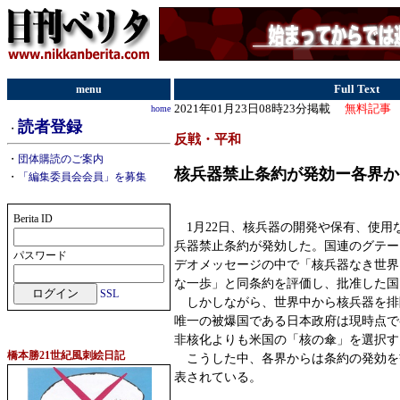
menu
Full Text
2021年01月23日08時23分掲載
無料記事
home
読者登録
・
反戦・平和
・
団体購読のご案内
核兵器禁止条約が発効ー各界か
・
「編集委員会会員」を募集
Berita ID
1月22日、核兵器の開発や保有、使用
兵器禁止条約が発効した。国連のグテー
パスワード
デオメッセージの中で「核兵器なき世界
な一歩」と同条約を評価し、批准した国
SSL
しかしながら、世界中から核兵器を排
唯一の被爆国である日本政府は現時点で
非核化よりも米国の「核の傘」を選択す
橋本勝21世紀風刺絵日記
こうした中、各界からは条約の発効を
表されている。