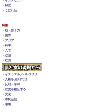
・
インタビュー
・
解説
・
こぼれ話
特集
・
核・原子力
・
国際
・
アジア
・
科学
・
入管
・
政治
・
欧州
・
イスラエル／パレスチナ
・
人権/反差別/司法
・
反戦・平和
・
歴史を検証する
・
文化
・
市民活動
・
環境