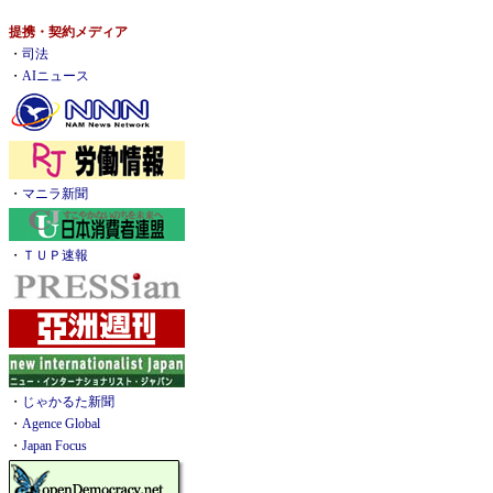
提携・契約メディア
・
司法
・
AIニュース
・
マニラ新聞
・
ＴＵＰ速報
・
じゃかるた新聞
・
Agence Global
・
Japan Focus