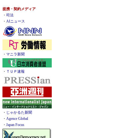
提携・契約メディア
・
司法
・
AIニュース
・
マニラ新聞
・
ＴＵＰ速報
・
じゃかるた新聞
・
Agence Global
・
Japan Focus