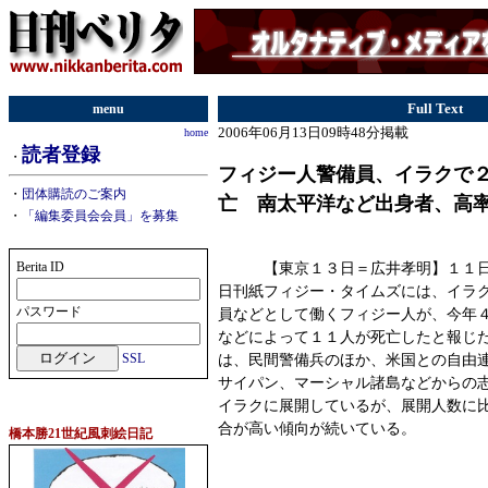
menu
Full Text
2006年06月13日09時48分掲載
home
読者登録
・
フィジー人警備員、イラクで
・
団体購読のご案内
亡 南太平洋など出身者、高
・
「編集委員会会員」を募集
【東京１３日＝広井孝明】１１日
Berita ID
日刊紙フィジー・タイムズには、イラ
パスワード
員などとして働くフィジー人が、今年
などによって１１人が死亡したと報じ
は、民間警備兵のほか、米国との自由
SSL
サイパン、マーシャル諸島などからの
イラクに展開しているが、展開人数に
合が高い傾向が続いている。
橋本勝21世紀風刺絵日記