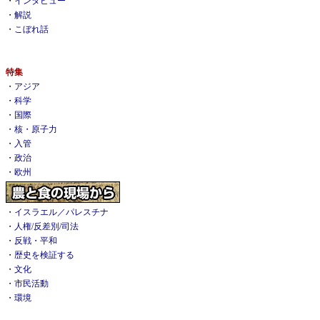
・
インタビュー
・
解説
・
こぼれ話
特集
・
アジア
・
科学
・
国際
・
核・原子力
・
入管
・
政治
・
欧州
・
イスラエル／パレスチナ
・
人権/反差別/司法
・
反戦・平和
・
歴史を検証する
・
文化
・
市民活動
・
環境