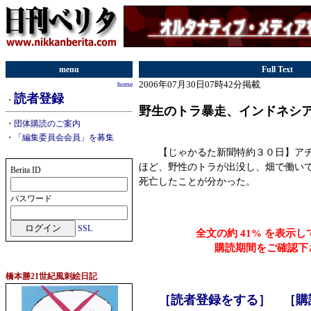
menu
Full Text
2006年07月30日07時42分掲載
home
読者登録
・
野生のトラ暴走、インドネシ
・
団体購読のご案内
・
「編集委員会会員」を募集
【じゃかるた新聞特約３０日】アチ
ほど、野性のトラが出没し、畑で働い
Berita ID
死亡したことが分かった。
パスワード
SSL
全文の約 41% を表示
購読期間をご確認下
橋本勝21世紀風刺絵日記
［読者登録をする］
［購