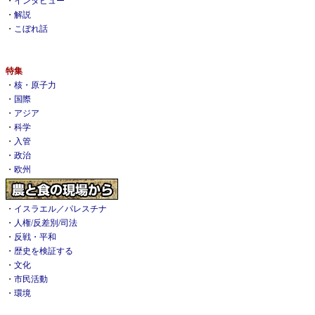
・
インタビュー
・
解説
・
こぼれ話
特集
・
核・原子力
・
国際
・
アジア
・
科学
・
入管
・
政治
・
欧州
・
イスラエル／パレスチナ
・
人権/反差別/司法
・
反戦・平和
・
歴史を検証する
・
文化
・
市民活動
・
環境