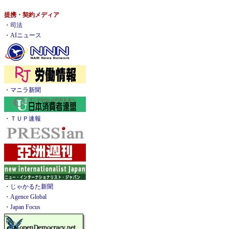
提携・契約メディア
・
司法
・
AIニュース
・
マニラ新聞
・
ＴＵＰ速報
・
じゃかるた新聞
・
Agence Global
・
Japan Focus