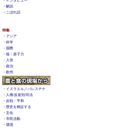
・
インタビュー
・
解説
・
こぼれ話
特集
・
アジア
・
科学
・
国際
・
核・原子力
・
入管
・
政治
・
欧州
・
イスラエル／パレスチナ
・
人権/反差別/司法
・
反戦・平和
・
歴史を検証する
・
文化
・
市民活動
・
環境