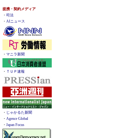
提携・契約メディア
・
司法
・
AIニュース
・
マニラ新聞
・
ＴＵＰ速報
・
じゃかるた新聞
・
Agence Global
・
Japan Focus