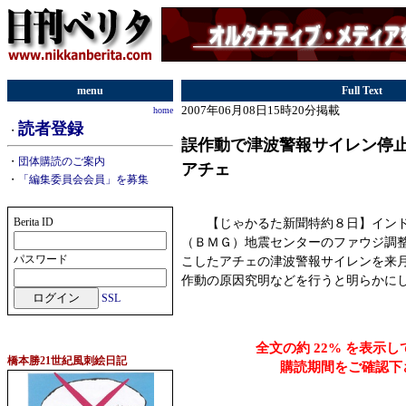
menu
Full Text
2007年06月08日15時20分掲載
home
読者登録
・
誤作動で津波警報サイレン停
・
団体購読のご案内
アチェ
・
「編集委員会会員」を募集
Berita ID
【じゃかるた新聞特約８日】インド
（ＢＭＧ）地震センターのファウジ調
パスワード
こしたアチェの津波警報サイレンを来
作動の原因究明などを行うと明らかに
SSL
全文の約 22% を表示
橋本勝21世紀風刺絵日記
購読期間をご確認下