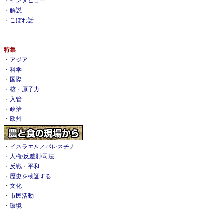
・
インタビュー
・
解説
・
こぼれ話
特集
・
アジア
・
科学
・
国際
・
核・原子力
・
入管
・
政治
・
欧州
・
イスラエル／パレスチナ
・
人権/反差別/司法
・
反戦・平和
・
歴史を検証する
・
文化
・
市民活動
・
環境