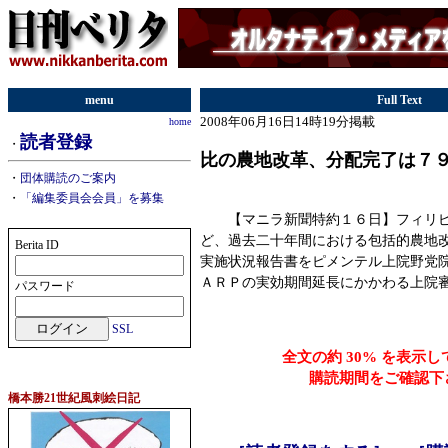
menu
Full Text
2008年06月16日14時19分掲載
home
読者登録
・
比の農地改革、分配完了は７
・
団体購読のご案内
・
「編集委員会会員」を募集
【マニラ新聞特約１６日】フィリピ
ど、過去二十年間における包括的農地
Berita ID
実施状況報告書をピメンテル上院野党
ＡＲＰの実効期間延長にかかわる上院
パスワード
SSL
全文の約 30% を表示
購読期間をご確認下
橋本勝21世紀風刺絵日記