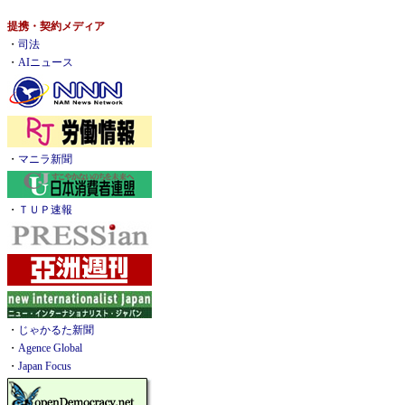
提携・契約メディア
・
司法
・
AIニュース
・
マニラ新聞
・
ＴＵＰ速報
・
じゃかるた新聞
・
Agence Global
・
Japan Focus