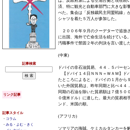
は、反政府派による空港占拠と現在続
済、特に観光と自動車部門に大きな影
べた。集会は「反独裁民主同盟戦線」
シャツを着た５万人が参加した。
２００６年９月のクーデターで追放さ
に出国、海外で亡命生活を続けている
汚職事件で禁固２年の判決を言い渡し
(中東)
記事検索
ドバイの非石油貿易、４４．５パーセン
【ドバイ１４日ＮＮＮ＝ＷＡＭ】ドバ
たところによると、ドバイの１月から
いた外国貿易は、昨年同期と比べ４４
同期の石油を除いた貿易額は７億５０
リンク記事
０億米ドル）に達した。最大の貿易相
ンド、米国の順。
記事スタイル
(アフリカ)
・
コラム
・
みる・よむ・きく
ソマリアの海賊、ケミカルタンカーを