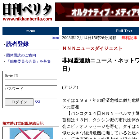
menu
Full Text
2008年12月14日15時26分掲載
無料記事
home
読者登録
・
ＮＮＮニュースダイジェスト
・
団体購読のご案内
非同盟運動ニュース・ネット
・
「編集委員会会員」を募集
日）
Berita ID
(アジア)
パスワード
タイは１９９７年の経済危機に似た危
SSL
ン元首相
【バンコク１４日ＮＮＮ＝ベルマナ通
首相は１３日、タクシン派の市民団体
橋本勝21世紀風刺絵日記
会にビデオメッセージを寄せ、タイは
似た大きな経済危機に瀕していると述