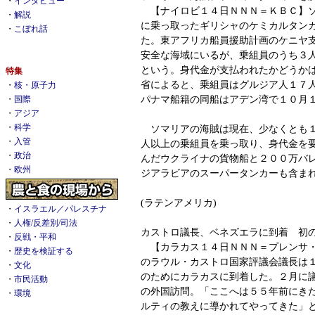
・
インタビュー
【ナイロビ１４日ＮＮＮ＝ＫＢＣ】ソ
・
解説
に乗っ取ったギリシャのケミカルタンカーM
・
こぼれ話
た。東アフリカ船員援助計画のケニヤ
安全な海域にいるが、乗組員のうち３
という。身代金が支払われたかどうか
特集
省によると、乗組員はグルジア人１７
・
核・原子力
パナマ船籍の同船はアデン湾で１０月
・
国際
・
アジア
・
科学
ソマリアの海賊は現在、少なくとも１
・
入管
人以上の乗組員を乗っ取り、身代金を
・
政治
んだウクライナの貨物船と２００万バ
・
欧州
ジアラビアのスーパータンカーも含ま
(ラテンアメリカ)
・
イスラエル／パレスチナ
・
人権/反差別/司法
カストロ議長、ベネズエラに到着 初
・
反戦・平和
【カラカス１４日ＮＮＮ＝プレンサ・
・
歴史を検証する
のラウル・カストロ国家評議会議長は
・
文化
のためにカラカスに到着した。２月に
・
市民活動
の外国訪問。「ここへは５５年前にき
・
環境
ルティの教えに導かれてやってきた」