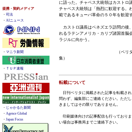
に語った。チャベス大統領はカストロ
チャベス大統領は「熱烈に歓迎する。
提携・契約メディア
範であるキューバ革命の５０年を歓迎
・
司法
・
AIニュース
カストロ議長はベネズエラ訪問の後、
れるラテンアメリカ・カリブ諸国首脳
ラジルに向かう。
（ベリタ通信編集
・
マニラ新聞
集）
・
ＴＵＰ速報
転載について
日刊ベリタに掲載された記事を転載され
問わず、編集部にご連絡ください。ただし
きましてはその限りでありません。
・
じゃかるた新聞
・
Agence Global
印刷媒体向けの記事配信も行っておりま
・
Japan Focus
い場合は事務局までご連絡下さい。