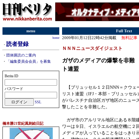
menu
Full Text
2009年01月12日22時42分掲載
無料記事
home
読者登録
・
ＮＮＮニュースダイジェスト
・
団体購読のご案内
ガザのメディアの爆撃を非難
・
「編集委員会会員」を募集
ト連盟
Berita ID
【ブリュッセル１２日NNN＝クウェ
パスワード
リスト連盟（IFJ・本部・ブリュッセ
がパレスチナ自治区ガザ地区のニュー
SSL
撃したことを非難した。
ガザ市のアルリマル地区にある８階建
橋本勝21世紀風刺絵日記
ワーは９日、イスラエルの航空機に２
メディアが入っていることをはっきり