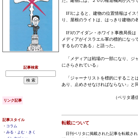
た。建物には、２０の報道機関が入っ
IFJによると、建物の位置情報はイス
り、屋根のライトは、はっきり建物の
IFJのアイダン・ホワイト事務局長は
メディアがイスラエル軍の標的になっ
するものである」と語った。
「メディアは戦場の一部になり、ジャ
にさらされている」
記事検索
「ジャーナリストを標的にすることは
あり、止めさせなければならない」と
（ベリタ通信編集部
リンク記事
記事スタイル
転載について
・
コラム
・
みる・よむ・きく
日刊ベリタに掲載された記事を転載され