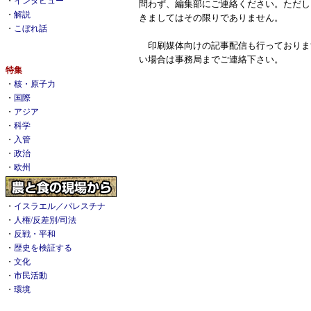
・
インタビュー
問わず、編集部にご連絡ください。ただし
・
解説
きましてはその限りでありません。
・
こぼれ話
印刷媒体向けの記事配信も行っておりま
い場合は事務局までご連絡下さい。
特集
・
核・原子力
・
国際
・
アジア
・
科学
・
入管
・
政治
・
欧州
・
イスラエル／パレスチナ
・
人権/反差別/司法
・
反戦・平和
・
歴史を検証する
・
文化
・
市民活動
・
環境