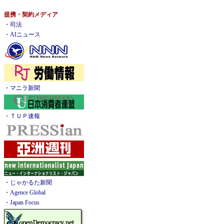
提携・契約メディア
・
司法
・
AIニュース
・
マニラ新聞
・
ＴＵＰ速報
・
じゃかるた新聞
・
Agence Global
・
Japan Focus