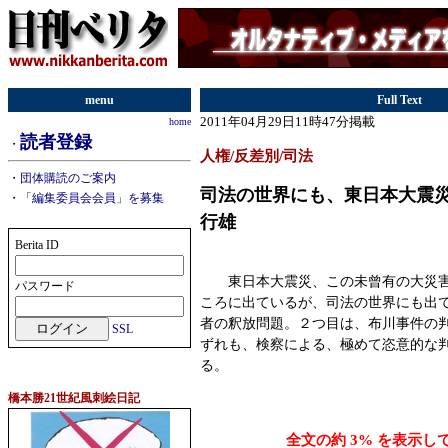
menu
Full Text
2011年04月29日11時47分掲載
home
読者登録
・
人権/反差別/司法
・
団体購読のご案内
司法の世界にも、東日本大震
・
「編集委員会会員」を募集
行雄
Berita ID
東日本大震災、この未曾有の大災害
パスワード
ころに出ているが、司法の世界にも出
者の釈放問題。２つ目は、布川事件の
SSL
ずれも、検察による、極めて恣意的な
る。
橋本勝21世紀風刺絵日記
全文の約 3% を表示し