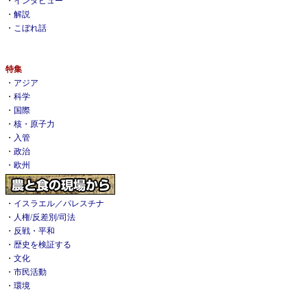
・
インタビュー
・
解説
・
こぼれ話
特集
・
アジア
・
科学
・
国際
・
核・原子力
・
入管
・
政治
・
欧州
・
イスラエル／パレスチナ
・
人権/反差別/司法
・
反戦・平和
・
歴史を検証する
・
文化
・
市民活動
・
環境