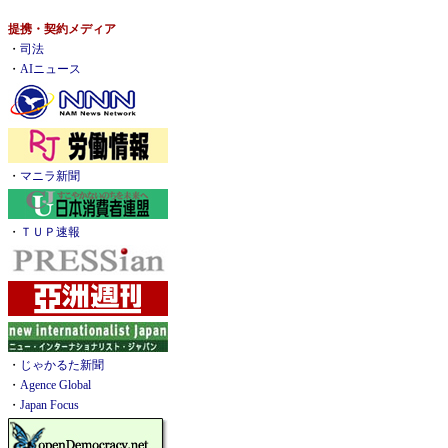
提携・契約メディア
・
司法
・
AIニュース
・
マニラ新聞
・
ＴＵＰ速報
・
じゃかるた新聞
・
Agence Global
・
Japan Focus