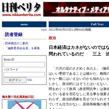
menu
Full Text
2012年06月03日12時04分掲載
home
読者登録
・
政治
・
団体購読のご案内
日本経済はカネがないのでは
・
「編集委員会会員」を募集
問われているのだ 三上 
Berita ID
「六月の花のさざめく水の上」（飯田
パスワード
はいい季節であることは確かだ。梅雨
から一般にはいえないのかも知れない
SSL
しかし、政治的にはそうとはいえない
間をめぐって政局（政党間抗争）は激
んでいる姿を否応なしに見る事を強要
橋本勝21世紀風刺絵日記
わらず、政治的愚劇を見せつけられそ
ていても仕方がない。原発再稼働の着