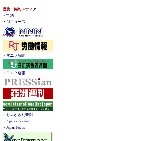
提携・契約メディア
・
司法
・
AIニュース
・
マニラ新聞
・
ＴＵＰ速報
・
じゃかるた新聞
・
Agence Global
・
Japan Focus