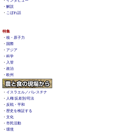
・
インタビュー
・
解説
・
こぼれ話
特集
・
核・原子力
・
国際
・
アジア
・
科学
・
入管
・
政治
・
欧州
・
イスラエル／パレスチナ
・
人権/反差別/司法
・
反戦・平和
・
歴史を検証する
・
文化
・
市民活動
・
環境