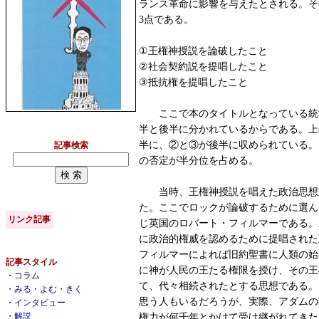
ランス革命に影響を与えたとされる。そ
3点である。
①王権神授説を論破したこと
②社会契約説を提唱したこと
③抵抗権を提唱したこと
ここで本のタイトルとなっている統
半と後半に分かれているからである。上
半に、②と③が後半に収められている。
記事検索
の否定が半分位を占める。
当時、王権神授説を唱えた政治思想
た。ここでロックが論破するために選ん
リンク記事
じ英国のロバート・フィルマーである。
に政治的権威を認めるために提唱された
フィルマーによれば旧約聖書に人類の始
記事スタイル
に神が人民の王たる権限を授け、その王
・
コラム
て、代々相続されたとする思想である。
・
みる・よむ・きく
思う人もいるだろうが、実際、アダムの
・
インタビュー
・
解説
権力が何千年とかけて受け継がれてきた