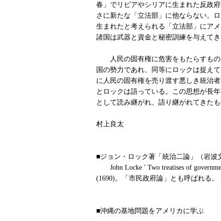
春」でリビアやシリアに生まれた反政府
さに新たな「立法部」に他ならない。ロ
生まれたと考えられる「立法部」にアメ
諸国は武器と資金と秘密訓練を与えてき
人民の固有権に危害をもたらすもの
国の勢力であれ、同等にロックは捉えて
に人民の固有権を売り渡す悪しき統治者
とロックは語っている。この思想が長年
として読み継がれ、語り継がれてきたも
村上良太
■ジョン・ロック著「統治二論」（岩波
John Locke ' Two treatises of governme
(1690)。「市民政府論」とも呼ばれる。
■沖縄の基地問題をアメリカに学ぶ