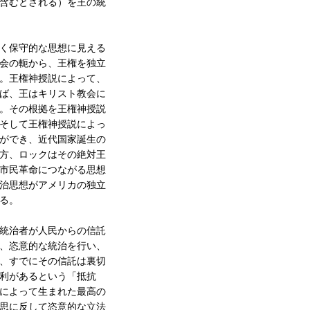
含むとされる）を王の統
く保守的な思想に見える
会の軛から、王権を独立
。王権神授説によって、
ば、王はキリスト教会に
。その根拠を王権神授説
そして王権神授説によっ
ができ、近代国家誕生の
方、ロックはその絶対王
市民革命につながる思想
治思想がアメリカの独立
る。
統治者が人民からの信託
、恣意的な統治を行い、
、すでにその信託は裏切
利があるという「抵抗
によって生まれた最高の
思に反して恣意的な立法