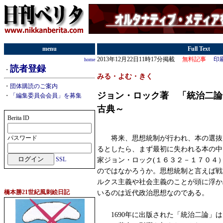
menu
Full Text
2013年12月22日11時17分掲載
無料記事
印
home
読者登録
・
みる・よむ・きく
・
団体購読のご案内
ジョン・ロック著 「統治二論
・
「編集委員会会員」を募集
古典～
Berita ID
将来、思想統制が行われ、本の選抜
パスワード
るとしたら、まず最初に失われる本の中
SSL
家ジョン・ロック(１６３２－１７０４
のではなかろうか。思想統制と言えば戦
ルクス主義や社会主義のことが頭に浮か
橋本勝21世紀風刺絵日記
いるのは近代政治思想なのである。
1690年に出版された「統治二論」は