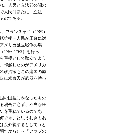
れ、人民と立法部の間の
で人民は新たに「立法
るのである。
、フランス革命（1789)
抵抗権＝人民が圧政に対
アメリカ独立戦争の場
56-1763）を行っ
ら重税として取立てよう
、蜂起したのがアメリカ
米政治家もこの建国の原
政に米市民が武器を持っ
国の国益にかなったもの
る場合に必ず、不当な圧
史を重ねているのであ
何ぞや、と思うむきもあ
は度外視するとして（と
明だから）～「アラブの