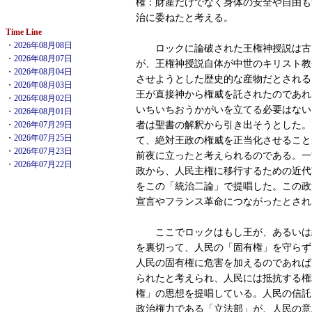
権：財産だけでなく身体の安全や自由も
治に委ねたと考える。
Time Line
・
2026年08月08日
ロックに論破された王権神授説は古
・
2026年08月07日
が、王権神授説自体が中世のキリスト教
・
2026年08月04日
させようとした歴史的な産物だとされる
・
2026年08月03日
王が直接神から権威を託されたのであれ
・
2026年08月02日
いちいちおうかがいを立てる必要はない
・
2026年08月01日
者は聖書の解釈から引き出そうとした。
・
2026年07月29日
・
2026年07月25日
て、絶対王政の権威を正当化させること
・
2026年07月23日
前夜に立ったと考えられるのである。一
・
2026年07月22日
政から、人民主権に移行するための近代
をこの「統治二論」で提唱した。この政
宣言やフランス革命につながったとされ
ここでロックはもし王が、あるいは
を裏切って、人民の「固有権」を守らず
人民の固有権に危害を加えるのであれば
られたと考えられ、人民には抵抗する権
権」の思想を提唱している。人民の信託
政治権力である「立法部」が、人民の意