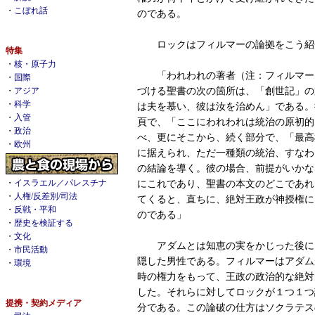
・
こぼれ話
のである。
ロックはフィルマーの論拠をこう紹
特集
・
核・原子力
「われわれの著者（注：フィルマー
・
国際
づける聖書の次の箇所は、「創世記」の
・
アジア
・
科学
は夫を慕い、彼は汝を治めん」である。
・
入管
頁で、「ここにわれわれは統治の原初的
・
政治
べ、更にそこから、続く部分で、「最高
・
欧州
に据えられ、ただ一種類の統治、すなわ
の結論を導く。彼の場合、前提がいかな
・
イスラエル／パレスチナ
にこれであり、聖書の本文のどこであれ
・
人権/反差別/司法
てくると、直ちに、絶対王政が神授権に
・
反戦・平和
のである」
・
歴史を検証する
・
文化
アダムとは知恵の実をかじった後に
・
市民活動
隠した男性である。フィルマーはアダム
・
環境
時の権力をもって、王政の政治的な絶対
した。それらに対してロックが１つ１つ
提携・契約メディア
分である。この論破の仕方はソクラテス