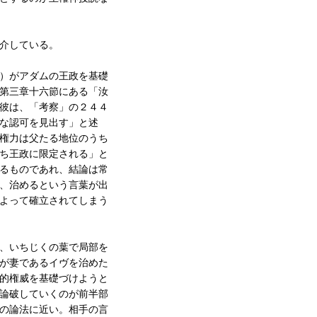
介している。
）がアダムの王政を基礎
第三章十六節にある「汝
彼は、「考察」の２４４
な認可を見出す」と述
権力は父たる地位のうち
ち王政に限定される」と
るものであれ、結論は常
、治めるという言葉が出
よって確立されてしまう
、いちじくの葉で局部を
が妻であるイヴを治めた
的権威を基礎づけようと
論破していくのが前半部
の論法に近い。相手の言