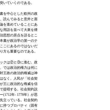
突いていくのである。
書を中心とした欧州の政
、読んでみると意外と面
論を進めていることにあ
な用語を並べて大衆を煙
治思想の原点を語るとこ
本書が政治学の第一のテ
ここにあるのではないだ
り方も重要なのである。
ックは②と③に進む。政
、では政治的権力は何に
対王政の政治的権威は神
はなく、人民が「社会契
が王に政治的な権威を信
で提唱する。社会契約説
712年- 1778年）が思
先立っている。社会契約
に持つプロパティ（固有