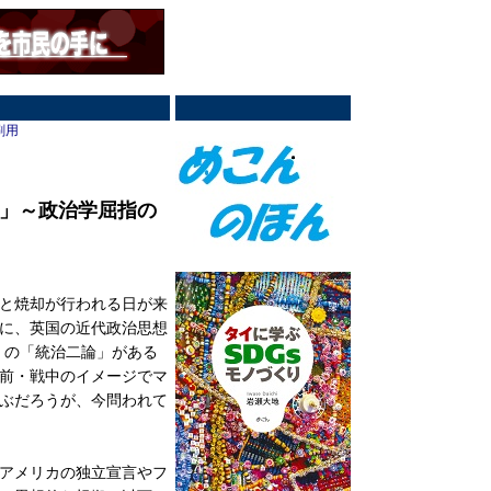
刷用
」～政治学屈指の
と焼却が行われる日が来
に、英国の近代政治思想
）の「統治二論」がある
前・戦中のイメージでマ
ぶだろうが、今問われて
アメリカの独立宣言やフ