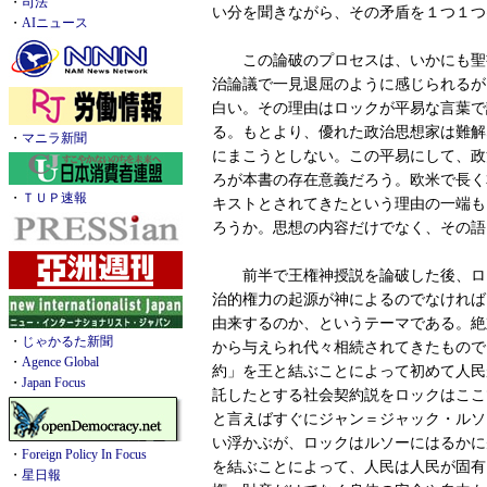
・
司法
い分を聞きながら、その矛盾を１つ１つ
・
AIニュース
この論破のプロセスは、いかにも聖
治論議で一見退屈のように感じられるが
白い。その理由はロックが平易な言葉で
る。もとより、優れた政治思想家は難解
・
マニラ新聞
にまこうとしない。この平易にして、政
ろが本書の存在意義だろう。欧米で長く
・
ＴＵＰ速報
キストとされてきたという理由の一端も
ろうか。思想の内容だけでなく、その語
前半で王権神授説を論破した後、ロ
治的権力の起源が神によるのでなければ
由来するのか、というテーマである。絶
・
じゃかるた新聞
から与えられ代々相続されてきたもので
・
Agence Global
約」を王と結ぶことによって初めて人民
・
Japan Focus
託したとする社会契約説をロックはここ
と言えばすぐにジャン＝ジャック・ルソー(1
い浮かぶが、ロックはルソーにはるかに
・
Foreign Policy In Focus
を結ぶことによって、人民は人民が固有
・
星日報