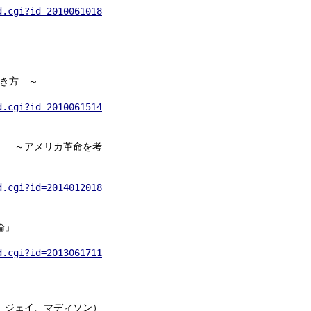
d.cgi?id=201006101829384
き方 ～
d.cgi?id=201006151440112
」 ～アメリカ革命を考
d.cgi?id=201401201800171
論」
d.cgi?id=201306171108171
、ジェイ、マディソン）