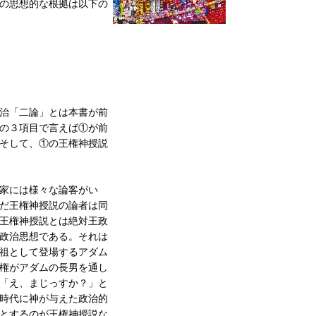
の思想的な根拠は以下の
治「二論」とは本書が前
の３項目で言えば①が前
そして、①の王権神授説
家には様々な論客がい
だ王権神授説の論者は同
王権神授説とは絶対王政
政治思想である。それは
祖として登場するアダム
権がアダムの長男を通し
「え、まじっすか？」と
時代に神が与えた政治的
とするのが王権神授説な