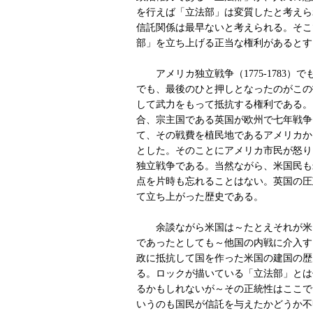
を行えば「立法部」は変質したと考えら
信託関係は最早ないと考えられる。そこ
部」を立ち上げる正当な権利があるとす
アメリカ独立戦争（1775-1783）でも
でも、最後のひと押しとなったのがこの
して武力をもって抵抗する権利である。
合、宗主国である英国が欧州で七年戦争（17
て、その戦費を植民地であるアメリカか
とした。そのことにアメリカ市民が怒り
独立戦争である。当然ながら、米国民も
点を片時も忘れることはない。英国の圧
て立ち上がった歴史である。
余談ながら米国は～たとえそれが米
であったとしても～他国の内戦に介入す
政に抵抗して国を作った米国の建国の歴
る。ロックが描いている「立法部」とは
るかもしれないが～その正統性はここで
いうのも国民が信託を与えたかどうか不