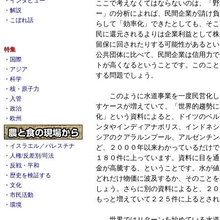
・
インタビュー
ここで考えなくてはならないのは、「野
・
解説
ー」の分析によれば、民間企業が請け負
・
こぼれ話
らして「効率化」できたとしても、そこ
民に還元されるよりは企業利益として株
留保に回されたりする可能性があるとい
特集
公共団体に比べて、民間企業は信用力で
・
国際
トが高くなるということです。このこと
・
アジア
する問題でしょう。
・
科学
・
核・原子力
このように水道事業を一度民営化し
・
入管
すケースが増えていて、「世界的趨勢に
・
政治
化」という資料によると、ドイツのベル
・
欧州
ンタやインディアナポリス、インドネシ
シアのクアラルンプール、アルゼンチン
・
イスラエル／パレスチナ
ど、２０００年以来わかっているだけで
・
人権/反差別/司法
１８０件に上っています。資料に目を通
・
反戦・平和
金が高騰する、ということです。水が値
・
歴史を検証する
どれだけ物価に波及するか、そのことを
・
文化
しょう。さらに別の資料によると、２０
・
市民活動
もっと増えていて２２５件に上るとされ
・
環境
世界ではＵターンを始めている水道