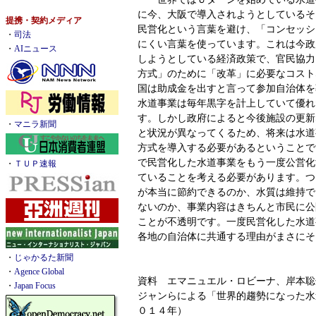
に今、大阪で導入されようとしているそ
提携・契約メディア
民営化という言葉を避け、「コンセッシ
・
司法
にくい言葉を使っています。これは今政
・
AIニュース
しようとしている経済政策で、官民協力
方式」のために「改革」に必要なコスト
国は助成金を出すと言って参加自治体を
水道事業は毎年黒字を計上していて優れ
す。しかし政府によると今後施設の更新
・
マニラ新聞
と状況が異なってくるため、将来は水道
方式を導入する必要があるということで
で民営化した水道事業をもう一度公営化
・
ＴＵＰ速報
ていることを考える必要があります。つ
が本当に節約できるのか、水質は維持で
ないのか、事業内容はきちんと市民に公
ことが不透明です。一度民営化した水道
各地の自治体に共通する理由がまさにそ
・
じゃかるた新聞
・
Agence Global
資料 エマニュエル・ロビーナ、岸本聡
・
Japan Focus
ジャンらによる「世界的趨勢になった水
０１４年）