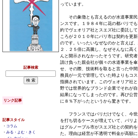
っています。
その象徴とも言えるのが水道事業民
ンスです。１９８４年に花の都パリでも
約でヴェオリア社とスエズ社に委託して
ころが２０１０年にパリ市は契約を更新
のです。いったいなぜなのかと言えば、
２．２５倍に高騰し、なぜそんなに高く
んと開示されなかったそうです。研究者
請け負った親会社が個々の水道事業を傘
記事検索
せ、その際、技術料を取ると言った中間
務員が一元で管理していた時よりもコス
指摘されています。このヴェオリア社と
野では世界的なブランド企業でそれが自
結果になってしまったのです。再び公営
リンク記事
に８％下がったというから驚きです。
フランスではパリだけでなく、今世
記事スタイル
を打ち切るケースが増えていて、パリよ
・
コラム
はグルノーブル市がスエズ社との契約を
・
みる・よむ・きく
た。理由は経営が不透明で料金が高額に