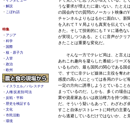
・
インタビュー
うな要求が増えたに違いない。たとえ
・
解説
の国会内での質問のノーカット映像のYo
・
こぼれ話
チャンネルよりもはるかに面白い。新
を入れてＴＶ局よりも真実を伝えてい
特集
きた。そして技術的にもＴＶに遜色な
・
アジア
が実現しつつある。とくに音声がクリ
・
科学
きたことは重要な変化だ。
・
国際
・
核・原子力
そんな一方でテレビ局は、と言えば
・
入管
あれこれ趣向を凝らした番組シリーズ
・
政治
いるものの、最も国民の関心である国
・
欧州
で、すでに非テレビ媒体に主役を奪わ
感度の高い人にとっては各局のテレビ
一定の方向に誘導しようとていること
・
イスラエル／パレスチナ
まっているのだ。しかも、多くの場合
・
人権/反差別/司法
業や資産家あるいは政治権力を持つ側
・
反戦・平和
だ。そういう疑いもあって、わざわざ
・
歴史を検証する
すこと自体がストレートに時代の主要
・
文化
・
市民活動
から逃避しているだけではないか、と
・
環境