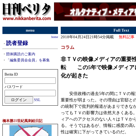
menu
Full Text
2018年04月24日21時54分掲載
無料記事
home
読者登録
・
コラム
・
団体購読のご案内
非ＴＶの映像メディアの重要
・
「編集委員会会員」を募集
転 この5年で映像メディア
Berita ID
化が起きた
パスワード
安倍政権の過去5年の間にＴＶの報
重要性が弱まった。その理由は官邸と
SSL
の統制下で批判的報道があまりできな
ってもＴＶの影響力は依然大きくある
ィアへのアクセスのない人々はＴＶか
橋本勝21世紀風刺絵日記
る。そうではあるが、情報に感度の高
性は確実に下がってきているのだ。