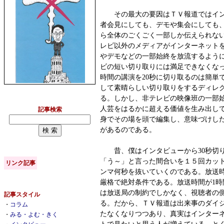
その最大の要因はＴＶ報道ではイン
者会見にしても、デモや集会にしても
ら全体のごくごく一部しか伝えられな
レビ以外のメディアがインターネット
やデモなどの一部始終を放流するよう
ビの短い切り取りには満足できなくなっ
時間の講演を20秒に切り取るのは簡単
して素晴らしい切り取りをするディレ
る。しかし、非テレビの映像班の一部
人芸をはるかに超える価値を生み出し
記事検索
身でその場を頭で編集し、意味づけし
があるのである。
昔、僕はインタビューから30秒切り
「う～」と言った間合いを１５回カッ
リンク記事
ンマ何秒を抜いていくのである。放送
厳格で絶対条件である。放送時間が1時
は放送局の制約でしかなく、視聴者の
記事スタイル
る。だから、ＴＶ報道は出来事のダイ
・
コラム
たなくなりつつあり、真実はインター
・
みる・よむ・きく
トで見たいと思う人が増えている。とく