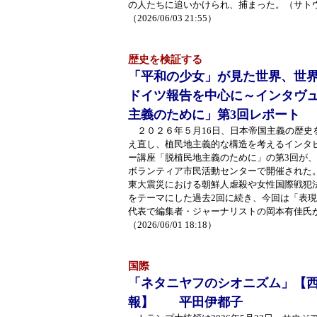
の人たちに追いかけられ、捕まった。（サト
（2026/06/03 21:55）
歴史を検証する
「平和の少女」が見た世界、世界
ドイツ報告を中心に～インタヴ
主義のために」第3回レポート
２０２６年５月16日、日本帝国主義の歴史
え直し、植民地主義的な構造を考えるインタ
ー講座「脱植民地主義のために」の第3回が
ボランティア市民活動センターで開催された
東大震災における朝鮮人虐殺や女性国際戦犯
をテーマにした過去2回に続き、今回は「表
代表で編集者・ジャーナリストの岡本有佳氏
（2026/06/01 18:18）
国際
「ネタニヤフのシオニズム」【
報】 平田伊都子