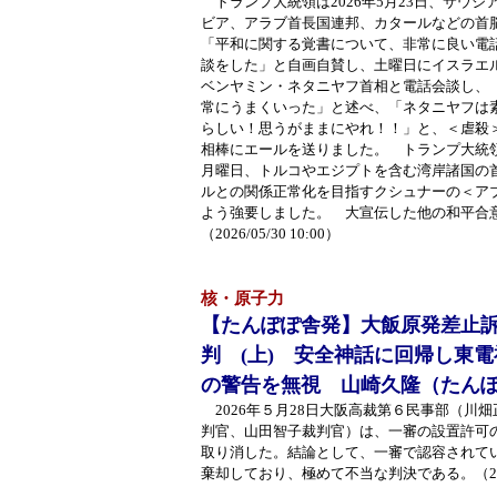
トランプ大統領は2026年5月23日、サウジ
ビア、アラブ首長国連邦、カタールなどの首
「平和に関する覚書について、非常に良い電
談をした」と自画自賛し、土曜日にイスラエ
ベンヤミン・ネタニヤフ首相と電話会談し、
常にうまくいった」と述べ、「ネタニヤフは
らしい！思うがままにやれ！！」と、＜虐殺
相棒にエールを送りました。 トランプ大統
月曜日、トルコやエジプトを含む湾岸諸国の
ルとの関係正常化を目指すクシュナーの＜ア
よう強要しました。 大宣伝した他の和平合
（2026/05/30 10:00）
核・原子力
【たんぽぽ舎発】大飯原発差止
判 (上) 安全神話に回帰し東
の警告を無視 山崎久隆（たん
2026年５月28日大阪高裁第６民事部（川
判官、山田智子裁判官）は、一審の設置許可
取り消した。結論として、一審で認容されて
棄却しており、極めて不当な判決である。（2026/0