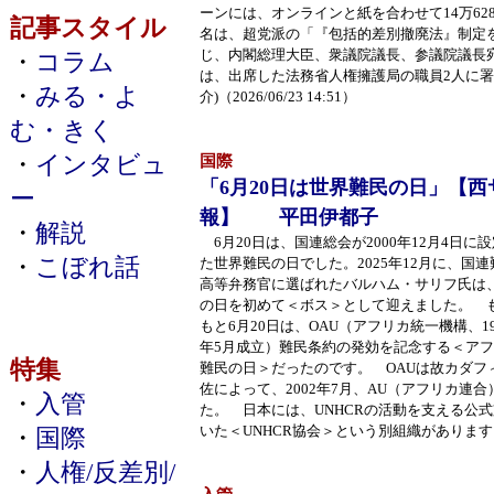
ーンには、オンラインと紙を合わせて14万62
記事スタイル
名は、超党派の「『包括的差別撤廃法』制定
じ、内閣総理大臣、衆議院議長、参議院議長
・
コラム
は、出席した法務省人権擁護局の職員2人に署
・
みる・よ
介)（2026/06/23 14:51）
む・きく
・
インタビュ
国際
「6月20日は世界難民の日」【
ー
報】 平田伊都子
・
解説
6月20日は、国連総会が2000年12月4日に
・
こぼれ話
た世界難民の日でした。2025年12月に、国連
高等弁務官に選ばれたバルハム・サリフ氏は
の日を初めて＜ボス＞として迎えました。 
もと6月20日は、OAU（アフリカ統一機構、19
年5月成立）難民条約の発効を記念する＜ア
特集
難民の日＞だったのです。 OAUは故カダフ
佐によって、2002年7月、AU（アフリカ連
・
入管
た。 日本には、UNHCRの活動を支える公
いた＜UNHCR協会＞という別組織があります。（202
・
国際
・
人権/反差別/