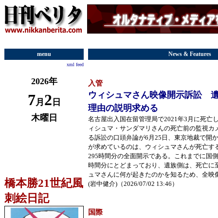
menu
News & Features
xml feed
2026年
入管
ウィシュマさん映像開示訴訟 
7
2
月
日
理由の説明求める
木曜日
名古屋出入国在留管理局で2021年3月に死亡
ィシュマ・サンダマリさんの死亡前の監視カ
る訴訟の口頭弁論が6月25日、東京地裁で開
が求めているのは、ウィシュマさんが死亡す
295時間分の全面開示である。これまでに国
時間分にとどまっており、遺族側は、死亡に
ュマさんに何が起きたのかを知るため、全映
橋本勝21世紀風
(岩中健介)（2026/07/02 13:46）
刺絵日記
国際