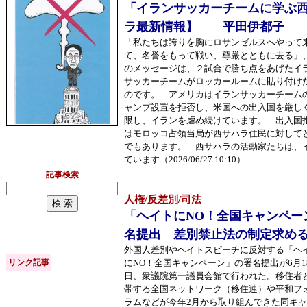
「イランサッカーチームに学ぶ
ラ最新情報】 平田伊都子
「私たちは誇りを胸にロサンゼルスへやって
て、名誉をもって戦い、尊厳とともに去る」
のメッセージは、２試合で勝ち点をあげたイ
サッカーチームがロッカールームに貼り付け
のです。 アメリカはイランサッカーチーム
ャンプ設置を拒否し、米国への出入国を厳し
限し、イランを虐め続けています。 出入国
はモロッコ占領当局が西サハラ住民に対して
でもあります。 西サハラの活動家たちは、
ています（2026/06/27 10:10）
記事検索
人権/反差別/司法
「ヘイトにNO！全国キャンペー
名提出 差別禁止法の制定求め
外国人差別やヘイトスピーチに反対する「ヘ
リンク記事
にNO！全国キャンペーン」の署名提出が6月1
日、衆議院第一議員会館で行われた。移住者
帯する全国ネットワーク（移住連）や平和フ
ラムなどが今年2月から取り組んできた同キ