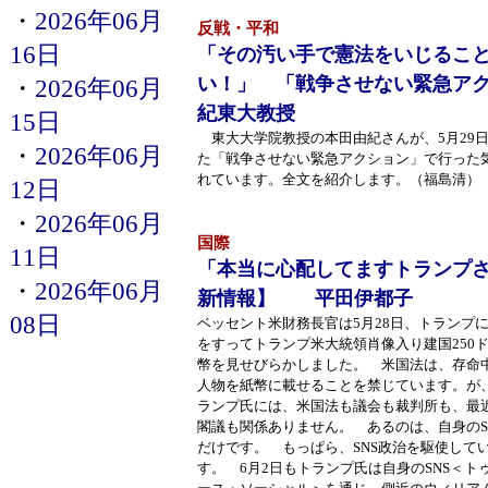
・
2026年06月
反戦・平和
16日
「その汚い手で憲法をいじるこ
い！」 「戦争させない緊急ア
・
2026年06月
紀東大教授
15日
東大大学院教授の本田由紀さんが、5月29
・
2026年06月
た「戦争させない緊急アクション」で行った
れています。全文を紹介します。（福島清）（2026/
12日
・
2026年06月
国際
11日
「本当に心配してますトランプ
・
2026年06月
新情報】 平田伊都子
08日
ベッセント米財務長官は5月28日、トランプ
をすってトランプ米大統領肖像入り建国250
幣を見せびらかしました。 米国法は、存命
人物を紙幣に載せることを禁じています。が
ランプ氏には、米国法も議会も裁判所も、最
閣議も関係ありません。 あるのは、自身のS
だけです。 もっぱら、SNS政治を駆使して
す。 6月2日もトランプ氏は自身のSNS＜ト