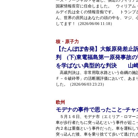
ース・ソーシャル＞を通じ、側近のウィリア
国家情報長官に任命しました。 ウィリアム
ルデイ氏は全くの情報音痴です。 トランプ
ん、世界の庶民はあなたの頭の中を、マジ、
してます！（2026/06/06 11:18）
核・原子力
【たんぽぽ舎発】大飯原発差止
判 (下)東電福島第一原発事故
を学ばない典型的な判決 山
高裁判決は、非常用取水路という命綱の施
Ｆ－６破砕帯」の活断層評価において、あま
した。（2026/06/03 23:23）
欧州
モデナの事件で思ったこと~チャ
５月１６日、モデナ市（エミリア・ロマー
車が歩行者たちに突っ込むという事件が起こ
内２名は重傷という事件だった。車を運転し
突っ込んだ後、車を乗り捨てて歩いて逃げた