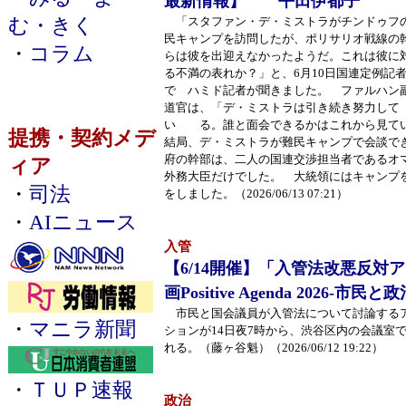
最新情報】 平田伊都子
む・きく
「スタファン・デ・ミストラがチンドゥフ
民キャンプを訪問したが、ポリサリオ戦線の
・
コラム
らは彼を出迎えなかったようだ。これは彼に
る不満の表れか？」と、6月10日国連定例記
で ハミド記者が聞きました。 ファルハン
道官は、「デ・ミストラは引き続き努力して
い る。誰と面会できるかはこれから見て
提携・契約メデ
結局、デ・ミストラが難民キャンプで会談で
府の幹部は、二人の国連交渉担当者であるオ
ィア
外務大臣だけでした。 大統領にはキャンプ
・
司法
をしました。（2026/06/13 07:21）
・
AIニュース
入管
【6/14開催】「入管法改悪反対
画Positive Agenda 2026-
市民と国会議員が入管法について討論する
・
マニラ新聞
ションが14日夜7時から、渋谷区内の会議室
れる。（藤ヶ谷魁）（2026/06/12 19:22）
・
ＴＵＰ速報
政治