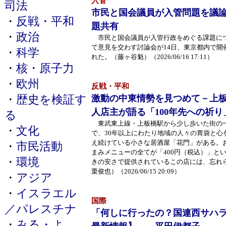
入管
司法
市民と国会議員が入管問題を議
・
反戦・平和
題共有
・
政治
市民と国会議員が入管行政をめぐる課題に
て意見を交わす討論会が14日、東京都内で開
・
科学
れた。（藤ヶ谷魁）（2026/06/16 17:11）
・
核・原子力
・
欧州
反戦・平和
・
歴史を検証す
激動の中東情勢を見つめて－上
人店主が語る「100年先への祈り
る
東武東上線・上板橋駅から少し歩いた街の
・
文化
で、30年以上にわたり地域の人々の胃袋と心
え続けている小さな居酒屋「花門」がある。
・
市民活動
まみメニューの全てが「400円（税込）」と
・
環境
きの安さで提供されているこの店には、忘れ
栗俊也）（2026/06/15 20:09）
・
アジア
・
イスラエル
国際
／パレスチナ
「何しに行ったの？国連西サハ
・
みる・よ