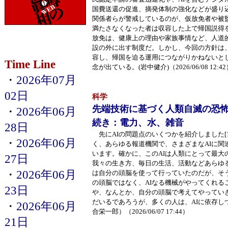
国費送還の促進、摘発体制の強化などが盛り
関係者らが警戒しているのが、仮放免者や被
満たさなくなった者は収容した上で帰国説得
放免は、健康上の理由や家族事情など、人道
設の外に出す制度だ。しかし、今回の方針は
容し、帰国を迫る運用につながりかねないと
Time Line
念が出ている。(岩中健介)（2026/06/08 12:4
・
2026年07月
02日
科学
先端技術に基づく人類自滅の恐怖 (
・
2026年06月
続き：電力、水、雑音
28日
先にAIの問題点のいくつかを紹介しました[
・
2026年06月
く、あらゆる報道機関で、さまざまなAIに関
います。確かに、このAIは人類にとって最大
27日
我々の生き方、毎日の生活、活動などあらゆ
・
2026年06月
は自分の頭脳を使って行っていたのだが、そ
の頭脳ではなく、AIなる機械がやってくれる
23日
や、なんとか、自分の頭脳で考えてやってい
だいるであろうが、多くの人は、AIに依存し
・
2026年06月
合栄一郎）（2026/06/07 17:44）
21日