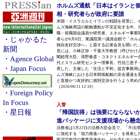
ホルムズ通航「日本はイランと
相・研究者らが政府に要請
米国・イスラエルとイランの戦闘を背景に、
ムズ海峡周辺の船舶通航が不安定化する中、
職・前職国会議員や研究者、エネルギー事業
・
じゃかるた
者らが6月8日、衆議院第一議員会館で「ホル
独自友好交渉へ」と題する記者会見を開いた
新聞
見には、小林正弥・千葉大学教授（呼びかけ
閣総理大臣、境野春彦・コネクトエネルギー合
・
Agence Global
代イスラム研究センター理事長、竹信三恵子
・
Japan Focus
席した。主催した「生活と平和」提言事務局
ムズ海峡における日本関係船舶の安全通過を
と直接かつ友好的に個別交渉を行うよう求めた
（2026/06/11 12:18）
・
Foreign Policy
In Focus
入管
・
星日報
「帰国説得」は強要にならない
進パッケージに支援現場から懸
法務省は5月22日の法務大臣会見で、「不法
に強化する「強力推進パッケージ」を発表し
民認定申請の審査迅速化や、AIを含むデジタ