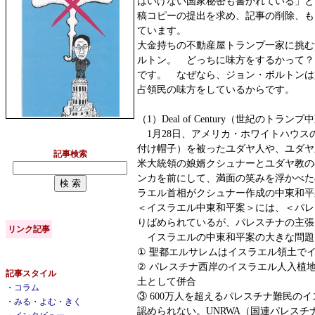
はいけない国家秘密も書かれている」と、&
稿コピーの提出を求め、記事の削除、も
ています。
大金持ちの不動産屋トランプ一家に挑む
ルトン。 どっちに味方をするかって
です。 なぜなら、ジョン・ボルトンは
占領民の味方をしているからです。
（1）Deal of Century（世紀のトラ
1月28日、アメリカ・ホワイトハウス
付け帽子）を被ったユダヤ人や、ユダヤ系ア
記事検索
米大統領の娘婿クシュナーとユダヤ教の&#
ンカを前にして、満面の笑みを浮かべた&#
ラエル首相がクシュナー作成の中東和平
＜イスラエル中東和平案＞には、＜パレ
りばめられているが、パレスチナの主張
リンク記事
イスラエルの中東和平案の大きな問題
① 聖都エルサレムはイスラエル領土で
② パレスチナ西岸のイスラエル人入植
記事スタイル
土として併合
・
コラム
③ 600万人を超えるパレスチナ難民の
・
みる・よむ・きく
認められない。UNRWA（国連パレスチ