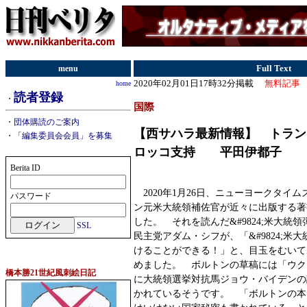
menu
Full Text
2020年02月01日17時32分掲載
無料記事
home
読者登録
・
国際
・
団体購読のご案内
【西サハラ最新情報】 トラン
・
「編集委員会会員」を募集
ロッコ支持 平田伊都子
Berita ID
2020年1月26日、ニューヨークタイ
パスワード
ン元米大統領補佐官が近々に出版する著
した。 それを読んだ&#9824;米大統
SSL
民主党アダム・シフが、「&#9824;米
けることができる！」と、目玉をむいて
めました。 ボルトンの草稿には「ウク
橋本勝21世紀風刺絵日記
に大統領選挙対抗馬ジョウ・バイデンの
かれているそうです。 「ボルトンの本