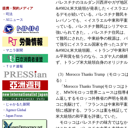
パレスチナのヨルダン川西岸やガザ地区
&#9824;米大統領が発表した＜イスラ
提携・契約メディア
るデモが続いている。パレスチナ難民キ
・
司法
・
AIニュース
レバノンでも、＜イスラエル中東和平案
っている。パレスチナ難民はシリアやエ
強いられてきた。。パレスチナ住民は、
て難民にされた。中東紛争の根源は、パ
て強引にイスラエル国家を作ったユダヤ
&#9824;米大統領殿、＜トランプ中東
・
マニラ新聞
ル平和賞を狙うのなら、ユダヤ人の娘婿
ず、トランプ米大統領自身のオリジナル
・
ＴＵＰ速報
（3）Morocco Thanks Trump（モ
る）：
「Morocco Thanks Trump(モロ
と、MWNモロッコ世界ニュースは指導
ム返しするモロッコ外務省の声明を発表
コに先駆けて、「フランスは中東和平案
・
じゃかるた新聞
領に感謝する。フランスは案を検証して
・
Agence Global
・
Japan Focus
米大統領の和平案を評価していた。
モロッコはパレスチナの味方ではなか