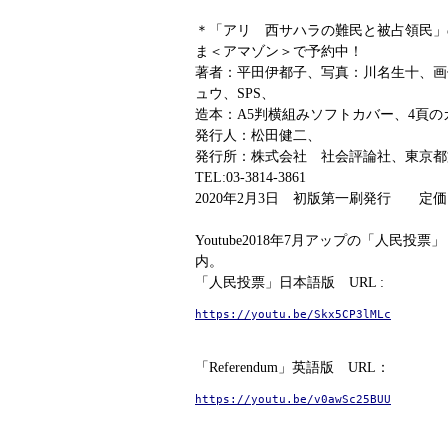
＊「アリ 西サハラの難民と被占領民」
ま＜アマゾン＞で予約中！
著者：平田伊都子、写真：川名生十、画
ュウ、SPS、
造本：A5判横組みソフトカバー、4頁の
発行人：松田健二、
発行所：株式会社 社会評論社、東京都文
TEL:03-3814-3861
2020年2月3日 初版第一刷発行 定価 
Youtube2018年7月アップの「人民投票」（
内。
「人民投票」日本語版 URL :
https://youtu.be/Skx5CP3lMLc
「Referendum」英語版 URL：
https://youtu.be/v0awSc25BUU