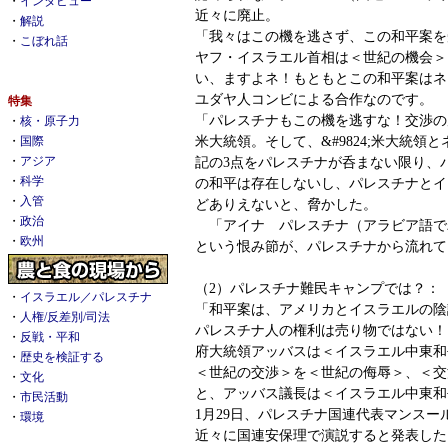
・
インタビュー
近々に廃止。
・
解説
「我々はこの機を逃さず、この和平案を
・
こぼれ話
ヤフ・イスラエル首相は＜世紀の機会＞
い、ますよネ！もともとこの和平案はネ
ユダヤ人コンビによる合作なのです。
特集
「パレスチナもこの機を逃すな！交渉の席に
・
核・原子力
米大統領。そして、&#9824;米大統領
・
国際
記の3点をパレスチナが呑まない限り、
・
アジア
・
科学
の和平は存在しないし、パレスチナとイ
・
入管
どありえないと、脅かした。
・
政治
「アイナ パレスチナ（アラビア語で
・
欧州
という恨み節が、パレスチナから流れて
（2）パレスチナ難民キャンプでは？：
・
イスラエル／パレスチナ
「和平案は、アメリカとイスラエルの陰
・
人権/反差別/司法
パレスチナ人の権利は売り物ではない！
・
反戦・平和
府大統領アッバスは＜イスラエル中東和
・
歴史を検証する
＜世紀の交渉＞を＜世紀の侮辱＞、＜交
・
文化
と、アッバス議長は＜イスラエル中東和
・
市民活動
1月29日、パレスチナ国連代表マンスー
・
環境
近々に国連安保理で演説すると発表した