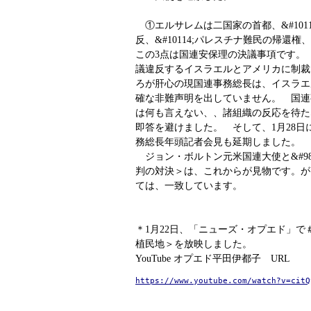
①エルサレムは二国家の首都、&#101
反、&#10114;パレスチナ難民の帰還権、
この3点は国連安保理の決議事項です。
議違反するイスラエルとアメリカに制裁
ろが肝心の現国連事務総長は、イスラエ
確な非難声明を出していません。 国連
は何も言えない、、諸組織の反応を待た
即答を避けました。 そして、1月28日
務総長年頭記者会見も延期しました。
ジョン・ボルトン元米国連大使と&#98
判の対決＞は、これからが見物です。が
ては、一致しています。
＊1月22日、「ニューズ・オプエド」で＃
植民地＞を放映しました。
YouTube オプエド平田伊都子 URL
https://www.youtube.com/watch?v=citQ