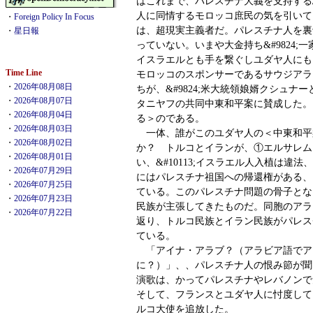
はこれまで、パレスチナ大義を支持する
人に同情するモロッコ庶民の気を引いて
・
Foreign Policy In Focus
は、超現実主義者だ。パレスチナ人を裏
・
星日報
っていない。いまや大金持ち&#9824;
イスラエルとも手を繋ぐしユダヤ人にも
Time Line
モロッコのスポンサーであるサウジアラ
・
2026年08月08日
ちが、&#9824;米大統領娘婿クシュナ
・
2026年08月07日
タニヤフの共同中東和平案に賛成した。
・
2026年08月04日
る＞のである。
・
2026年08月03日
一体、誰がこのユダヤ人の＜中東和平
・
2026年08月02日
か？ トルコとイランが、①エルサレム
・
2026年08月01日
い、&#10113;イスラエル人入植は違法、
・
2026年07月29日
にはパレスチナ祖国への帰還権がある、
・
2026年07月25日
ている。このパレスチナ問題の骨子とな
・
2026年07月23日
民族が主張してきたものだ。同胞のアラ
・
2026年07月22日
返り、トルコ民族とイラン民族がパレス
ている。
「アイナ・アラブ？（アラビア語でア
に？）」、、パレスチナ人の恨み節が聞
演歌は、かってパレスチナやレバノンで
そして、フランスとユダヤ人に忖度して
ルコ大使を追放した。