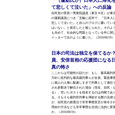
「（蓮舫氏が）日本人に帰化
て悲しくて泣いた」への反論
自民党の菅原一秀衆院議員（東京９区）が東
の蓮舫議員につき「五輪に反対で、『日本人
悲しくて泣いた』と自らのブログに書いてい
はいない」と発言したと報じられた。そのよ
も含めて、社会的な問題となっている件に関
イッターで次のように書いた。（2016/06/19）
日本の司法は独立を保てるか
員、安倍首相の応援団になる
真の怖さ
ここからは可能性の話だが、もし、最高裁判
方針に批判的な最高裁判事らが全員、緊急事
に個人の人権に配慮しすぎで判事として適任
され多数決で解任された場合（現在、自民・
る）、空いたポストを指名するのは内閣であ
る。そもそも裁判所判事を弾劾する際の法律
が、自民党の新憲法で非常事態宣言が発令さ
理由や方法なども非常事態を念頭に法的に変
か。（2016/06/16）