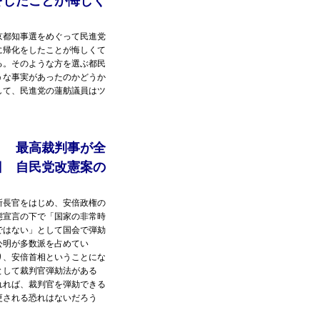
をしたことが悔しく
京都知事選をめぐって民進党
に帰化をしたことが悔しくて
る。そのような方を選ぶ都民
うな事実があったのかどうか
して、民進党の蓮舫議員はツ
？ 最高裁判事が全
日 自民党改憲案の
所長官をはじめ、安倍政権の
態宣言の下で「国家の非常時
ではない」として国会で弾劾
公明が多数派を占めてい
り、安倍首相ということにな
として裁判官弾劾法がある
れれば、裁判官を弾劾できる
更される恐れはないだろう