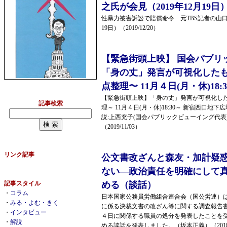
之氏が会見（2019年12月19日）
性暴力被害訴訟で賠償命令 元TBS記者の山口敬
19日）（2019/12/20）
【緊急街頭上映】 国会パブリ
「身の丈」発言が可視化した
点整理〜 11月４日(月・休)18:
【緊急街頭上映】「身の丈」発言が可視化した
記事検索
理～ 11月４日(月・休)18:30～ 新宿西口地下
説:上西充子(国会パブリックビューイング代表)
（2019/11/03）
リンク記事
公文書改ざんと森友・加計疑
ない―政治責任を明確にして
記事スタイル
める（談話）
・
コラム
日本国家公務員労働組合連合会（国公労連）
・
みる・よむ・きく
に係る決裁文書の改ざん等に関する調査報告
・
インタビュー
４日に関係する職員の処分を発表したことを
・
解説
める談話を発表しました。（坂本正義）（2018/0