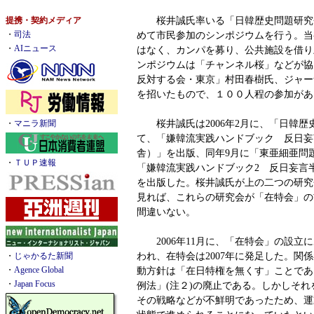
桜井誠氏率いる「日韓歴史問題研究会」
提携・契約メディア
めて市民参加のシンポジウムを行う。当
・
司法
・
AIニュース
はなく、カンパを募り、公共施設を借り
ンポジウムは「チャンネル桜」などが協
反対する会・東京」村田春樹氏、ジャー
を招いたもので、１００人程の参加があ
桜井誠氏は2006年2月に、「日韓歴
・
マニラ新聞
て、「嫌韓流実践ハンドブック 反日妄
舎）」を出版、同年9月に「東亜細亜問
・
ＴＵＰ速報
「嫌韓流実践ハンドブック2 反日妄言
を出版した。桜井誠氏が上の二つの研究
見れば、これらの研究会が「在特会」の
間違いない。
2006年11月に、「在特会」の設立
われ、在特会は2007年に発足した。関
・
じゃかるた新聞
動方針は「在日特権を無くす」ことであ
・
Agence Global
・
Japan Focus
例法」(注２)の廃止である。しかしそ
その戦略などが不鮮明であったため、運