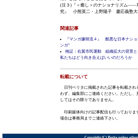
(注３)『＜癒し＞のナショナリズム―
究』 小熊英二・上野陽子 慶応義塾大
関連記事
『マンガ嫌韓流４』 酷悪な日本ナショ
ンガ”
検証：右翼市民運動 組織拡大の背
私たちはどう向き合えばいいのだろうか
転載について
日刊ベリタに掲載された記事を転載され
わず、編集部にご連絡ください。ただし、
してはその限りでありません。
印刷媒体向けの記事配信も行っておりま
場合は事務局までご連絡下さい。
Copyright (C) Berita unless other