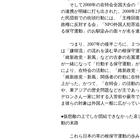
そして2008年の在特会全国大会の「
の連携が明確に打ち出された。2008年
た民団前での街頭行動には、「主権回復
政権に反対する会」「NPO外国人犯罪
る保守運動」のお馴染みの面々が名を連
つまり、2007年の後半ごろに、２つ
は「嫌韓流」の流れを汲む草の根保守運
「維新政党・新風」などの古参の右翼運
が一緒になって「行動する保守運動」が
により、在特会の活動に、「維新政党・
「維新政党・新風」関係者の行動に在特
上がった。かつて、「在特会」の活動の
や、東アジアの歴史問題などが主であっ
デロンさん一家に対する入管前や蕨市で
ま彼らの対象は外国人一般に広がってい
●仮想敵の上でしか団結できなかった哀
動の末路
これら日本の草の根保守運動の歩み