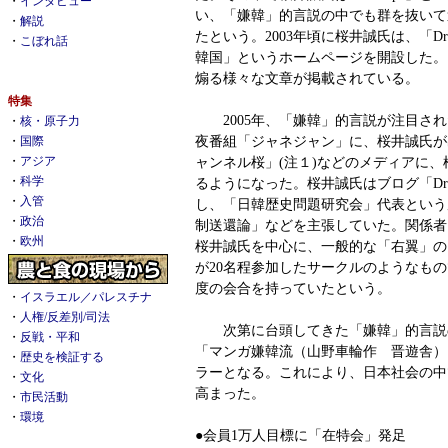
・
インタビュー
い、「嫌韓」的言説の中でも群を抜いて
・
解説
たという。2003年頃に桜井誠氏は、「Dronp
・
こぼれ話
韓国」というホームページを開設した。
煽る様々な文章が掲載されている。
特集
2005年、「嫌韓」的言説が注目され
・
核・原子力
夜番組「ジャネジャン」に、桜井誠氏が
・
国際
ャンネル桜」(注１)などのメディアに
・
アジア
・
科学
るようになった。桜井誠氏はブログ「Dro
・
入管
し、「日韓歴史問題研究会」代表という
・
政治
制送還論」などを主張していた。関係者
・
欧州
桜井誠氏を中心に、一般的な「右翼」の
が20名程参加したサークルのようなも
度の会合を持っていたという。
・
イスラエル／パレスチナ
・
人権/反差別/司法
次第に台頭してきた「嫌韓」的言説の中
・
反戦・平和
「マンガ嫌韓流（山野車輪作 晋遊舎）
・
歴史を検証する
ラーとなる。これにより、日本社会の中
・
文化
高まった。
・
市民活動
・
環境
●会員1万人目標に「在特会」発足