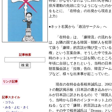
特会」がなぜいまのように日の丸を掲げ
排斥運動の先頭に立つようになったのか
をもとに、「在特会」の出発から現在ま
上力）
●ネット右翼から「政治サークル」へ
「在特会」は、「嫌韓流」の流れを
は、お隣の国である韓国・朝鮮人を犯罪
て扱う「嫌韓」的言説が飛び交っている
権」という言葉自体、そうした中で生み
記事検索
時のネットユーザーに話を聞いたところ、
年頃に台頭してきたという。当時の日本
朝首脳会談と「拉致」告白、韓流ブーム
プなど、様々な出来事が起こっていた。
リンク記事
現在の在特会会長桜井誠氏は、2002
トの翻訳掲示板（日本語の書き込みがハ
ルが日本語に訳されるもの）で「韓国人
記事スタイル
う。当時から日本のインターネット上の
・
コラム
ねる」などで「嫌韓」的言説はあったが
・
みる・よむ・きく
た。その中で桜井誠氏は「Dronpa」と