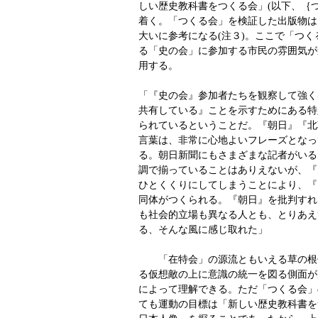
しい歴史教科書をつくる会」(以下、｛
着く。「つくる会」を検証した出版物は
大いに参考になる(注３)。ここで「つ
る「史の会」に参加する市民の雰囲気が
用する。
「『史の会』参加者たちを観察して強く
共有している』ことを示すためにある特
られているということだ。『朝日』『北
言葉は、非常に心地よいフレーズとなっ
る。朝日新聞にもさまざまな記者がいる
調で揃っていることはありえないが、『
ひとくくりにしてしまうことにより、『
同体がつくられる。『朝日』を批判すれ
も社会的立場も異なる人とも、とりあえ
る、そんな風に感じ取れた」
「在特会」の源流ともいえる草の根
る仮想敵の上に意識の統一を図る側面が
によって理解できる。ただ「つくる会」
ても運動の目標は「新しい歴史教科書を