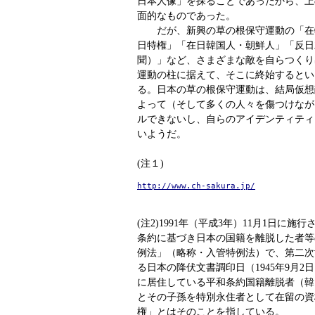
日本人像」を探ることであったから、上
面的なものであった。
だが、新興の草の根保守運動の「在
日特権」「在日韓国人・朝鮮人」「反日
聞）」など、さまざまな敵を自らつくり
運動の柱に据えて、そこに終始するとい
る。日本の草の根保守運動は、結局仮想
よって（そして多くの人々を傷つけなが
ルできないし、自らのアイデンティティ
いようだ。
(注１)
http://www.ch-sakura.jp/
(注2)1991年（平成3年）11月1日に
条約に基づき日本の国籍を離脱した者等
例法」（略称・入管特例法）で、第二次
る日本の降伏文書調印日（1945年9月
に居住している平和条約国籍離脱者（韓
とその子孫を特別永住者として在留の資
権」とはそのことを指している。