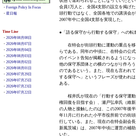
状態で進められることになっていたとい
会員1万人と、全国4支部の設立を掲げ
・
Foreign Policy In Focus
頭行動ではなく、全国各地での講演会が
・
星日報
2007年中に全国4支部を実現した。
Time Line
●「語る保守から行動する保守」への転
・
2026年08月08日
・
2026年08月07日
在特会が街頭行動に運動の重点を移すの
・
2026年08月04日
らである。同年の中頃に、在特会の公式
・
2026年08月03日
のイベント告知が掲載されるようになっ
・
2026年08月02日
他の保守系団体との横のつながり作ろう
・
2026年08月01日
のであるという。また、現在も言われて
・
2026年07月29日
する保守へ」というフレーズが使われは
・
2026年07月25日
ある。
・
2026年07月23日
・
2026年07月22日
桜井氏が現在の「行動する保守運動
権回復を目指す会）、瀬戸弘幸氏（維新
の人物と接触したのは、この2007年後
年11月に行われた小平市役所前での街
行している。また、現在の在特会副会長
新風茨城）は、2007年中頃に運営の補
いた。