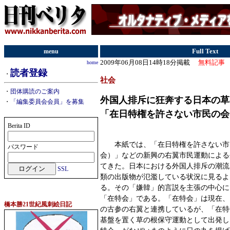
menu
Full Text
2009年06月08日14時18分掲載
無料記事
home
読者登録
・
社会
・
団体購読のご案内
外国人排斥に狂奔する日本の
・
「編集委員会会員」を募集
「在日特権を許さない市民の会
Berita ID
本紙では、「在日特権を許さない市
パスワード
会）」などの新興の右翼市民運動による
てきた。日本における外国人排斥の潮流
SSL
類の出版物が氾濫している状況に見るよ
る。その「嫌韓」的言説を主張の中心に
「在特会」である。「在特会」は現在、
橋本勝21世紀風刺絵日記
の古参の右翼と連携しているが、「在特
基盤を置く草の根保守運動として出発し