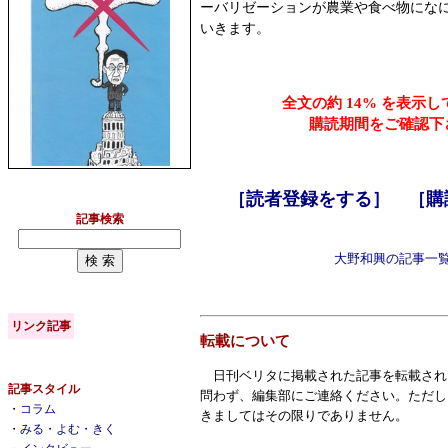
ーバリゼーションが農業や食べ物にな
いきます。
全文の約 14% を表示
購読期間をご確認下
［読者登録をする］
［購
記事検索
大野和興の記事一
リンク記事
転載について
日刊ベリタに掲載された記事を転載され
記事スタイル
問わず、編集部にご連絡ください。ただし
・
コラム
きましてはその限りでありません。
・
みる・よむ・きく