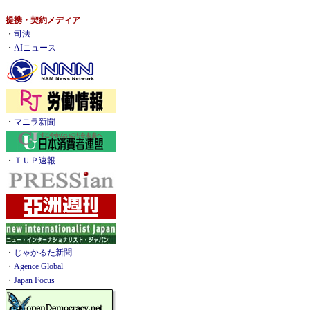
提携・契約メディア
・
司法
・
AIニュース
・
マニラ新聞
・
ＴＵＰ速報
・
じゃかるた新聞
・
Agence Global
・
Japan Focus