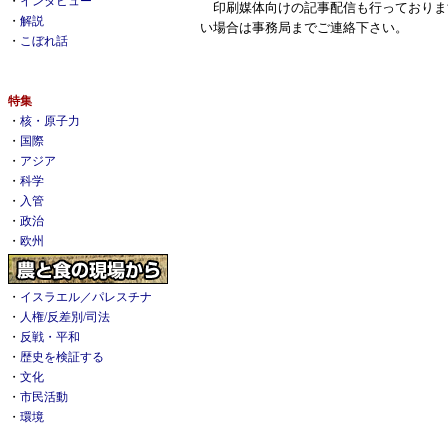
・
インタビュー
印刷媒体向けの記事配信も行っておりま
・
解説
い場合は事務局までご連絡下さい。
・
こぼれ話
特集
・
核・原子力
・
国際
・
アジア
・
科学
・
入管
・
政治
・
欧州
・
イスラエル／パレスチナ
・
人権/反差別/司法
・
反戦・平和
・
歴史を検証する
・
文化
・
市民活動
・
環境