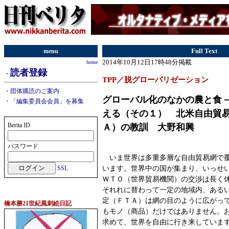
menu
Full Text
2014年10月12日17時48分掲載
home
読者登録
・
TPP／脱グローバリゼーション
・
団体購読のご案内
グローバル化のなかの農と食
・
「編集委員会会員」を募集
える（その１） 北米自由貿
Berita ID
Ａ）の教訓 大野和興
パスワード
いま世界は多重多層な自由貿易網で覆
います。世界中の国が集まり、いっせ
SSL
ＷＴＯ（世界貿易機関）の交渉は長く
それれに替わって一定の地域内、ある
定（ＦＴＡ）は網の目のように広がっ
橋本勝21世紀風刺絵日記
もモノ（商品）だけではありません。
求めて、世界を自由に行き来していま