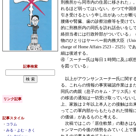
刑務所から同市内の住居に移された」
れるほど弱ってはいない。かつて中国
引き受けるという申し出があったが断
腰痛や腎臓、歯の診察治療等を受けて
的に刑務所内の同氏を訪れ話合いをし
絡担当者には行政幹部がついている」
物のひとりはヤーペー前内務大臣（Union Minis
charge of Home Affairs 2523 -
細は後述する。
④「スーチー氏は毎日１時間に及ぶ瞑
を図っている」
記事検索
以上がアウンサンスーチー氏に関する
る。これらの情報の事実確認作業はま
同氏の肉親（息子のキム・アリス氏）
の移送の通知は一切受け取っていない
リンク記事
上、家族は２年以上本人との接触は出
ってこの軍内部からもたらされた情報
の価値」があるものと考える。
記事スタイル
次稿ではこの「居住軟禁」の動きはな
・
コラム
ャンマーの今後の情勢をみていく上で
・
みる・よむ・きく
れるので書き進めてみたい。