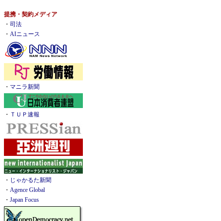
提携・契約メディア
・
司法
・
AIニュース
・
マニラ新聞
・
ＴＵＰ速報
・
じゃかるた新聞
・
Agence Global
・
Japan Focus