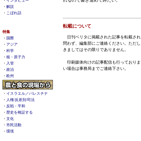
・
インタビュー
・
解説
・
こぼれ話
転載について
特集
日刊ベリタに掲載された記事を転載され
・
国際
問わず、編集部にご連絡ください。ただし
・
アジア
きましてはその限りでありません。
・
科学
・
核・原子力
印刷媒体向けの記事配信も行っておりま
・
入管
い場合は事務局までご連絡下さい。
・
政治
・
欧州
・
イスラエル／パレスチナ
・
人権/反差別/司法
・
反戦・平和
・
歴史を検証する
・
文化
・
市民活動
・
環境