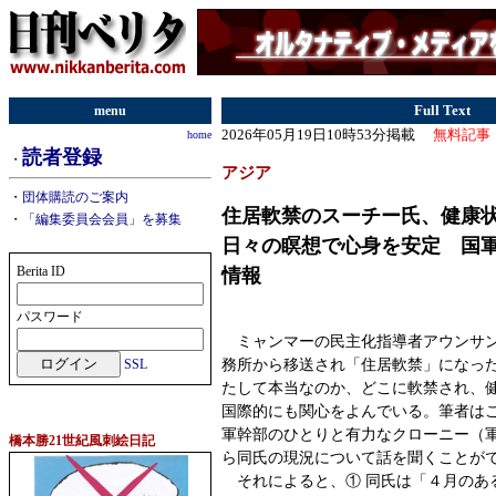
menu
Full Text
2026年05月19日10時53分掲載
無料記事
home
読者登録
・
アジア
・
団体購読のご案内
住居軟禁のスーチー氏、健康
・
「編集委員会会員」を募集
日々の瞑想で心身を安定 国
Berita ID
情報
パスワード
ミャンマーの民主化指導者アウンサン
務所から移送され「住居軟禁」になっ
SSL
たして本当なのか、どこに軟禁され、
国際的にも関心をよんでいる。筆者は
軍幹部のひとりと有力なクローニー（
橋本勝21世紀風刺絵日記
ら同氏の現況について話を聞くことが
それによると、① 同氏は「４月のあ