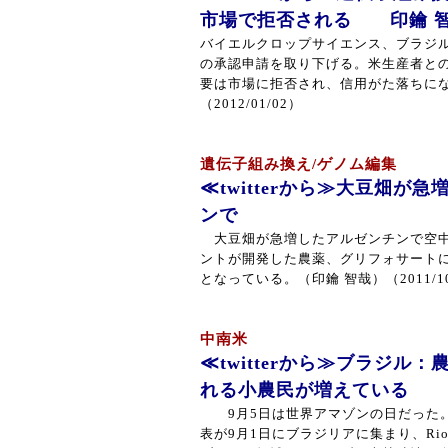
市場で拒否される 印鑰 
バイエルクロップサイエンス、ブラジル
の承認申請を取り下げる。米生産者と
要は市場に拒否され、信用がた落ちに
（2012/01/02）
遺伝子組み換え/ゲノム編集
≪twitterから≫大豆畑が
ンで
大豆畑が急増したアルゼンチンで空中
ントが開発した農薬、グリフォサート
となっている。（印鑰 智哉）（2011/10
中南米
≪twitterから≫ブラジル
れる小農民が増えている 
9月5日は世界アマゾンの日だった
表が9月1日にブラジリアに集まり、Ri