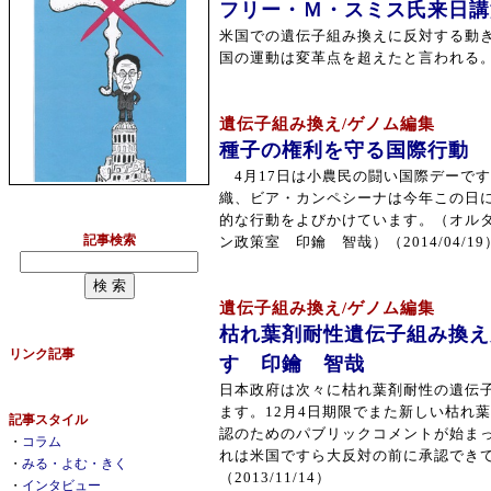
フリー・Ｍ・スミス氏来日講
米国での遺伝子組み換えに反対する動
国の運動は変革点を超えたと言われる。 （2
遺伝子組み換え/ゲノム編集
種子の権利を守る国際行動
4月17日は小農民の闘い国際デーで
織、ビア・カンペシーナは今年この日
的な行動をよびかけています。（オル
記事検索
ン政策室 印鑰 智哉）（2014/04/19
遺伝子組み換え/ゲノム編集
枯れ葉剤耐性遺伝子組み換え
リンク記事
す 印鑰 智哉
日本政府は次々に枯れ葉剤耐性の遺伝
ます。12月4日期限でまた新しい枯れ
記事スタイル
認のためのパブリックコメントが始ま
・
コラム
れは米国ですら大反対の前に承認でき
・
みる・よむ・きく
（2013/11/14）
・
インタビュー