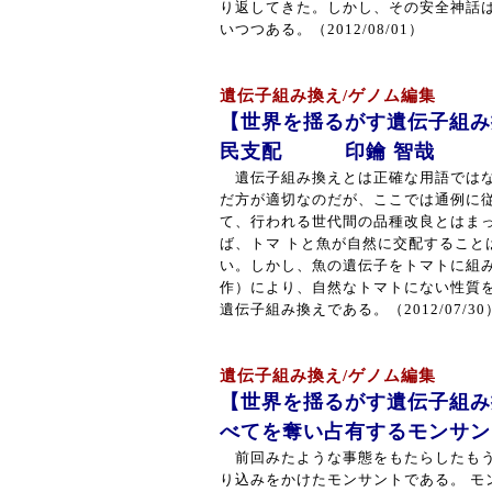
り返してきた。しかし、その安全神話
いつつある。（2012/08/01）
遺伝子組み換え/ゲノム編集
【世界を揺るがす遺伝子組み
民支配 印鑰 智哉
遺伝子組み換えとは正確な用語ではな
だ方が適切なのだが、ここでは通例に
て、行われる世代間の品種改良とはま
ば、トマ トと魚が自然に交配すること
い。しかし、魚の遺伝子をトマトに組
作）により、自然なトマトにない性質を
遺伝子組み換えである。（2012/07/30
遺伝子組み換え/ゲノム編集
【世界を揺るがす遺伝子組み
べてを奪い占有するモンサ
前回みたような事態をもたらしたもう
り込みをかけたモンサントである。 モ