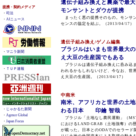
遺伝子組み換えと農薬で最大
提携・契約メディア
モンサントとダウが提携 
・
司法
まったく悪の提携そのもの。モンサン
・
AIニュース
センスの協定を結ぶ。（2013/04/17）
遺伝子組み換え/ゲノム編集
ブラジルはいまも世界最大の
・
マニラ新聞
え大豆の生産国でもある 
ブラジルは遺伝子組み換えに呑み込ま
・
ＴＵＰ速報
われるかもしれないけど、今なお、世
え大豆の生産国。（2013/04/17）
中南米
南米、アフリカと世界の土地
・
じゃかるた新聞
わる日本 印鑰 智哉
・
Agence Global
ブラジル「土地なし農民運動」（MS
・
Japan Focus
におけるLAND GRAB（土地強奪）
が載った。日本とのODAでのセラード