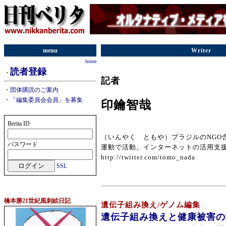
menu
Writer
home
読者登録
・
記者
・
団体購読のご案内
・
「編集委員会会員」を募集
印鑰智哉
Berita ID
（いんやく ともや）ブラジルのNGO
パスワード
運動で活動。インターネットの活用支
http://twitter.com/tomo_nada
SSL
橋本勝21世紀風刺絵日記
遺伝子組み換え/ゲノム編集
遺伝子組み換えと健康被害の