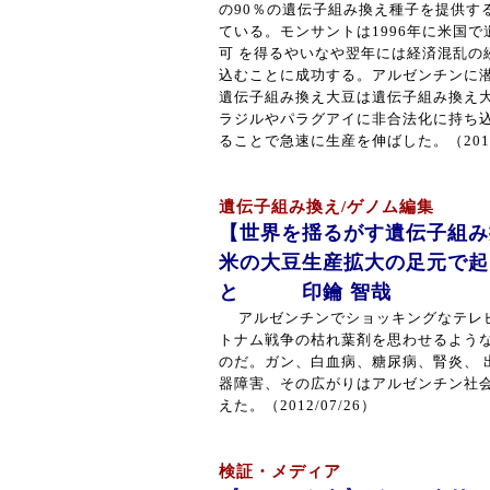
の90％の遺伝子組み換え種子を提供す
ている。モンサントは1996年に米国
可 を得るやいなや翌年には経済混乱の
込むことに成功する。アルゼンチンに
遺伝子組み換え大豆は遺伝子組み換え
ラジルやパラグアイに非合法化に持ち
ることで急速に生産を伸ばした。（2012/
遺伝子組み換え/ゲノム編集
【世界を揺るがす遺伝子組み
米の大豆生産拡大の足元で起
と 印鑰 智哉
アルゼンチンでショッキングなテレ
トナム戦争の枯れ葉剤を思わせるよう
のだ。ガン、白血病、糖尿病、腎炎、 
器障害、その広がりはアルゼンチン社
えた。（2012/07/26）
検証・メディア