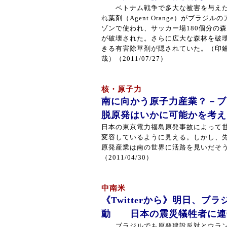
ベトナム戦争で多大な被害を与え
れ葉剤（Agent Orange）がブラジルの
ゾンで使われ、サッカー場180個分の
が破壊された。さらに広大な森林を破
きる有害除草剤が隠されていた。（印
哉）（2011/07/27）
核・原子力
南に向かう原子力産業？－ブ
脱原発はいかに可能かを考え
日本の東京電力福島原発事故によって
変容しているように見える。しかし、
原発産業は南の世界に活路を見いだそ
（2011/04/30）
中南米
《Twitterから》明日、ブ
動 日本の震災犠牲者に連
ブラジルでも原発建設反対とウラン