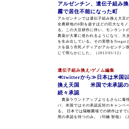
アルゼンチン、遺伝子組み換
霧で居住不能になった町
アルゼンチンでは遺伝子組み換え大豆
全農耕地の6割を超すほどの巨大なモ
る。この大豆耕作に伴い、モンサント
農薬が大量に使われるようになり、大
を生み出している。その実態をTenga
スを扱う市民メディアがアルゼンチン
じて明らかにした。（2013/01/12）
遺伝子組み換え/ゲノム編集
≪twitterから≫日本は米
換え天国 米国で未承認の
続々承認
農薬ラウンドアップよりもさらに毒性
バ、米国ではその承認反対のキャンペ
る。 日本では隔離圃場での耕作はすで
用の承認を待つのみ。（印鑰 智哉）（201