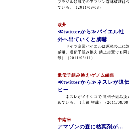
ブラジル領域でのアマゾン森林破壊は
ている。（2011/09/08）
欧州
≪twitterから≫バイエル
外へ出ていくと威嚇
ドイツ企業バイエルは原発停止に対
威嚇。遺伝子組み換え 禁止措置でも同
哉）（2011/08/11）
遺伝子組み換え/ゲノム編集
≪twitterから≫ネスレが
ヒー
ネスレがメキシコで 遺伝子組み換え
めている。（印鑰 智哉）（2011/08/0
中南米
アマゾンの森に枯葉剤が…