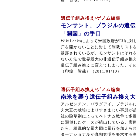
鑰 智哉）（2011/01/19）
遺伝子組み換え/ゲノム編集
モンサント、ブラジルの遺伝
「開国」の手口
WikiLeaksによって米国政府がEU
戸を開かないことに対して制裁リスト
暴露されているが、モンサントはそれ
ない方法で世界最大の非遺伝子組み換
遺伝子組み換えに変えてしまった。そ
（印鑰 智哉）（2011/01/10）
遺伝子組み換え/ゲノム編集
南米を襲う遺伝子組み換え大
アルゼンチン、パラグアイ、ブラジル
え大豆の栽培によりすさまじい事態が
社の除草剤によってベトナム戦争で多
に類似したケースが続出している。実
たら、組織的な暴力団に暴行を加えら
ターナショナルが真相究明を要求する