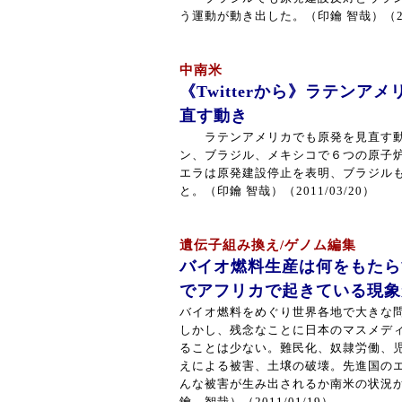
う運動が動き出した。（印鑰 智哉）（201
中南米
《Twitterから》ラテンア
直す動き
ラテンアメリカでも原発を見直す動
ン、ブラジル、メキシコで６つの原子
エラは原発建設停止を表明、ブラジル
と。（印鑰 智哉）（2011/03/20）
遺伝子組み換え/ゲノム編集
バイオ燃料生産は何をもたら
でアフリカで起きている現象
バイオ燃料をめぐり世界各地で大きな
しかし、残念なことに日本のマスメデ
ることは少ない。難民化、奴隷労働、
えによる被害、土壌の破壊。先進国の
んな被害が生み出されるか南米の状況