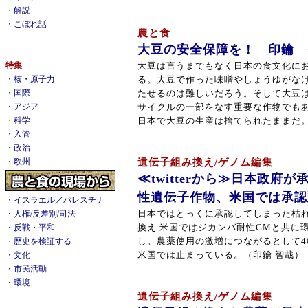
・
解説
・
こぼれ話
農と食
大豆の安全保障を！ 印鑰 
特集
大豆は言うまでもなく日本の食文化に
・
核・原子力
る。大豆で作った味噌やしょうゆがな
・
国際
たせるのは難しいだろう。そして大豆
・
アジア
サイクルの一部をなす重要な作物でも
・
科学
日本で大豆の生産は捨てられたままだ。（20
・
入管
・
政治
・
欧州
遺伝子組み換え/ゲノム編集
≪twitterから≫日本政府
性遺伝子作物、米国では承認
・
イスラエル／パレスチナ
・
人権/反差別/司法
日本ではとっくに承認してしまった枯れ
・
反戦・平和
換え 米国ではジカンバ耐性GMと共に
・
歴史を検証する
し。農薬使用の激増につながるとして4
・
文化
米国では止まっている。（印鑰 智哉）（20
・
市民活動
・
環境
遺伝子組み換え/ゲノム編集