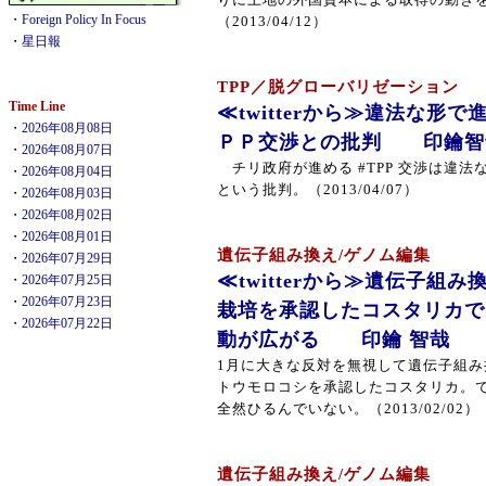
りに土地の外国資本による取得の動き
・
Foreign Policy In Focus
（2013/04/12）
・
星日報
TPP／脱グローバリゼーション
Time Line
≪twitterから≫違法な形
・
2026年08月08日
ＰＰ交渉との批判 印鑰智
・
2026年08月07日
チリ政府が進める #TPP 交渉は違法
・
2026年08月04日
という批判。（2013/04/07）
・
2026年08月03日
・
2026年08月02日
・
2026年08月01日
遺伝子組み換え/ゲノム編集
・
2026年07月29日
≪twitterから≫遺伝子組
・
2026年07月25日
・
2026年07月23日
栽培を承認したコスタリカで
・
2026年07月22日
動が広がる 印鑰 智哉
‎1月に大きな反対を無視して遺伝子組み
トウモロコシを承認したコスタリカ。
全然ひるんでいない。（2013/02/02）
遺伝子組み換え/ゲノム編集