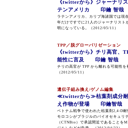
《twitterから》ジャーナ
テンアメリカ 印鑰 智哉
ラテンアメリカ、カリブ海諸国では現
年だけですでに21人のジャーナリスト
明になっている。（2012/05/11）
TPP／脱グローバリゼーション
《twitterから》チリ高官、
能性に言及 印鑰 智哉
チリの高官が TPP から離れる可能性
（2012/05/11）
遺伝子組み換え/ゲノム編集
≪twitterから≫枯葉剤成
え作物が登場 印鑰智哉
ベトナム戦争で使われた枯葉剤2,4-D
モロコシがブラジルのバイオセキュリ
（CTNBio）で承認間近であることを