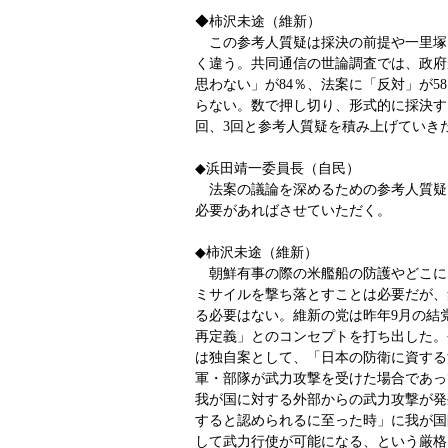
◆柿沢未途（維新）
この参考人質疑は採決の前提や一里塚
く違う。共同通信の世論調査では、政府
思わない」が84％、法案に「反対」が5
らない。数で押し切り、形式的に採決す
回、3回と参考人質疑を積み上げていき
◆浜田靖一委員長（自民）
法案の議論を深めるための参考人質疑
必要があればさせていただく。
◆柿沢未途（維新）
朝鮮有事の際の米艦船の防護やどこに
ミサイルを撃ち落とすことは必要だが、
る必要はない。維新の党は昨年9月の結
再定義」とのコンセプトを打ち出した。
は独自案として、「日本の防衛に資する
軍・部隊が武力攻撃を受けた場合であっ
我が国に対する外部からの武力攻撃が発
すると認められるに至った時」に我が国
して武力行使が可能になる、という厳格