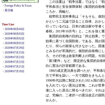
この法案は「戦争法案」ではなく「戦
・
Foreign Policy In Focus
平和条項と安全保障体制（集団的自衛権
・
星日報
ころか、両輪だ。
枝野民主党幹事長は「そもそも、個別
かという二元論で語ること自体、おかし
Time Line
行っているのは、日本の政治家や学者く
・
2026年08月04日
春秋』2013年10月号）と。これを強く
・
2026年08月03日
集団的自衛権の目的は「抑止効果」で
・
2026年08月02日
効果に基づく自国防衛」である。我が国
・
2026年08月01日
たり、何らの留保も付さなかった。国連
・
2026年07月29日
とみるのが常識的だ。個別的自衛権にし
・
2026年07月25日
ろ、その行使は政策判断上の問題。今回
・
2026年07月23日
「新3要件」など、限定的な集団的自衛
・
2026年07月22日
白に憲法の許容範囲である。
・
2026年07月21日
188の成文憲法典を調べたが、平和条項
・
2026年07月18日
方で平和を謳い、一方で国防をきちんと
1990年代以降に制定された102ヵ国の
を入れていない憲法は皆無。これが世界
連に入った原点に帰るべきだが、それは
ば、究極の、二者択一の憲法改正の国民
せんか。