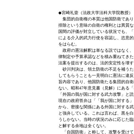
◆宮崎礼壹（法政大学法科大学院教授）
集団的自衛権の本質は他国防衛であり
排除という意味の自衛の権利とは異質な
国間の評価が対立している状況でも、「
による介入的武力行使を容認し、恣意的
をはらむ。
政府の憲法解釈は単なる説ではなく、
律制定や予算承認などを積み重ねてきた
法案を提出するのは、法的安定性を壊す
砂川判決は、領土防衛の不足を補うた
してもらうことも一見明白に憲法に違反
旨内容であり、他国防衛たる集団的自衛
ない。昭和47年意見書（見解）にある
「外国の我が国に対する武力攻撃」と読
現在の政府答弁は「「我が国に対する」
から、密接な関係にある外国に対する武
と強弁している。これは言わば、黒を白
うしかない。当時の状況のみに応じた臨
と解する余地は全くない。
「自国防衛」と称して、攻撃を受けて