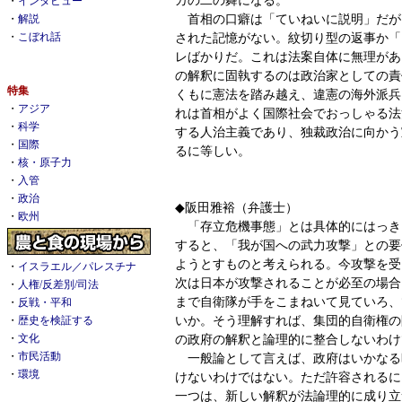
・
インタビュー
首相の口癖は「ていねいに説明」だが
・
解説
された記憶がない。紋切り型の返事か「
・
こぼれ話
レばかりだ。これは法案自体に無理があ
の解釈に固執するのは政治家としての責
特集
くもに憲法を踏み越え、違憲の海外派兵
・
アジア
れは首相がよく国際社会でおっしゃる法
・
科学
する人治主義であり、独裁政治に向かう
・
国際
るに等しい。
・
核・原子力
・
入管
・
政治
◆阪田雅裕（弁護士）
・
欧州
「存立危機事態」とは具体的にはっき
すると、「我が国への武力攻撃」との要
ようとすものと考えられる。今攻撃を受
・
イスラエル／パレスチナ
次は日本が攻撃されることが必至の場合
・
人権/反差別/司法
まで自衛隊が手をこまねいて見ていろ、
・
反戦・平和
いか。そう理解すれば、集団的自衛権の
・
歴史を検証する
の政府の解釈と論理的に整合しないわけ
・
文化
・
市民活動
一般論として言えば、政府はいかなる
・
環境
けないわけではない。ただ許容されるに
一つは、新しい解釈が法論理的に成り立