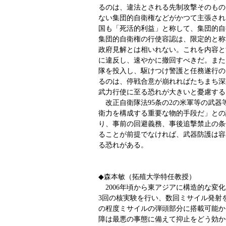
るのは、違法とされる先制攻撃そのもの
ない集団的自衛権などがかつて主張され
国も「死活的利益」と称して、集団的自
集団的自衛権の行使容認は、限定的と称
政府見解とは相いれない。これを内容と
に違反し、速やかに撤回すべきだ。また
隊を投入し、駆けつけ警護と任務遂行の
るのは、停戦合意が崩れればたちまち深
武力行使に至る恐れが大きいと憂慮する
改正自衛隊法95条の2の米軍等の武器
衛力を構成する重要な物的手段だ」との
り、事前の回避義務、事後追撃禁止の条
ることが前提でなければ、武器防護は容
る恐れがある。
◆森本敏（拓殖大学特任教授）
2006年頃から東アジアに構造的な変
3回の核実験を行い、数回ミサイル発射
の程度ミサイルの弾頭部分に搭載可能か
障は最悪の事態に備えて抑止をどう効か