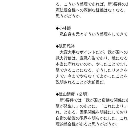
る。こういう整理であれば、新3要件の
憲法適合性への深刻な疑義はなくなる。
思うがどうか。
◆小林節
私自身も元々そういう整理をしてきて
◆阪田雅裕
大変大事なポイントだが、我が国への
武力行使は、宣戦布告であり、敵になる
本当に守れないのか、やったことでむし
撃できることになる。そうしたリスクを
えで、今までやらなくてよかったことを
説明されることが大前提だ。
◆遠山清彦（公明）
新3要件では「我が国と密接な関係に
撃が発生し」のあとに、「これにより」
れ、とある。因果関係を明確にしており
自衛の措置の限界を明らかにした。これ
理的整合性があると思うがどうか。