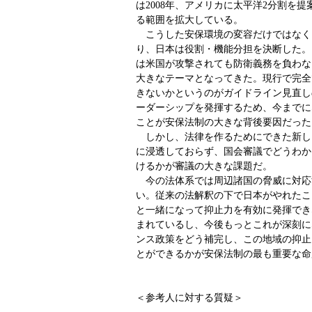
は2008年、アメリカに太平洋2分割を
る範囲を拡大している。
こうした安保環境の変容だけではなく
り、日本は役割・機能分担を決断した。
は米国が攻撃されても防衛義務を負わな
大きなテーマとなってきた。現行で完全
きないかというのがガイドライン見直し
ーダーシップを発揮するため、今までに
ことが安保法制の大きな背後要因だった
しかし、法律を作るためにできた新し
に浸透しておらず、国会審議でどうわか
けるかが審議の大きな課題だ。
今の法体系では周辺諸国の脅威に対応
い。従来の法解釈の下で日本がやれたこ
と一緒になって抑止力を有効に発揮でき
まれているし、今後もっとこれが深刻に
ンス政策をどう補完し、この地域の抑止
とができるかが安保法制の最も重要な命
＜参考人に対する質疑＞