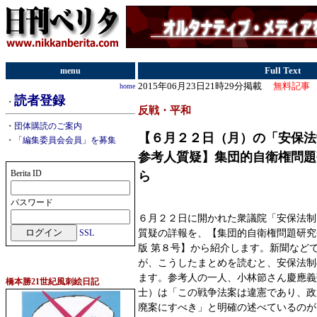
menu
Full Text
2015年06月23日21時29分掲載
無料記事
home
読者登録
・
反戦・平和
・
団体購読のご案内
【６月２２日（月）の「安保
・
「編集委員会会員」を募集
参考人質疑】集団的自衛権問題
Berita ID
ら
パスワード
６月２２日に開かれた衆議院「安保法制
質疑の詳報を、【集団的自衛権問題研究会 Ne
SSL
版 第８号】から紹介します。新聞など
が、こうしたまとめを読むと、安保法制
ます。参考人の一人、小林節さん慶應義
橋本勝21世紀風刺絵日記
士）は「この戦争法案は違憲であり、政
廃案にすべき」と明確の述べているのが