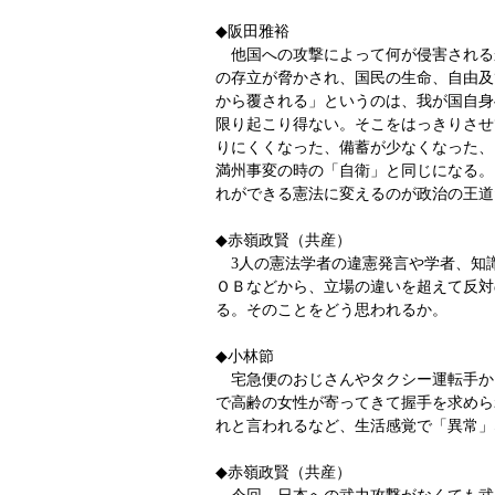
◆阪田雅裕
他国への攻撃によって何が侵害される
の存立が脅かされ、国民の生命、自由及
から覆される」というのは、我が国自身
限り起こり得ない。そこをはっきりさせ
りにくくなった、備蓄が少なくなった、
満州事変の時の「自衛」と同じになる。
れができる憲法に変えるのが政治の王道
◆赤嶺政賢（共産）
3人の憲法学者の違憲発言や学者、知
ＯＢなどから、立場の違いを超えて反対
る。そのことをどう思われるか。
◆小林節
宅急便のおじさんやタクシー運転手か
で高齢の女性が寄ってきて握手を求めら
れと言われるなど、生活感覚で「異常」
◆赤嶺政賢（共産）
今回、日本への武力攻撃がなくても武