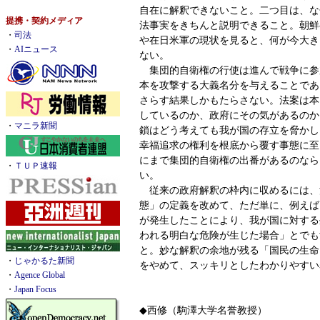
自在に解釈できないこと。二つ目は、な
提携・契約メディア
法事実をきちんと説明できること。朝鮮
・
司法
や在日米軍の現状を見ると、何が今大き
・
AIニュース
ない。
集団的自衛権の行使は進んで戦争に参
本を攻撃する大義名分を与えることであ
さらす結果しかもたらさない。法案は本
しているのか、政府にその気があるのか
・
マニラ新聞
鎖はどう考えても我が国の存立を脅かし
幸福追求の権利を根底から覆す事態に至
にまで集団的自衛権の出番があるのなら
・
ＴＵＰ速報
い。
従来の政府解釈の枠内に収めるには、
態」の定義を改めて、ただ単に、例えば
が発生したことにより、我が国に対する
われる明白な危険が生じた場合」とでも
と。妙な解釈の余地が残る「国民の生命
・
じゃかるた新聞
をやめて、スッキリとしたわかりやすい
・
Agence Global
・
Japan Focus
◆西修（駒澤大学名誉教授）