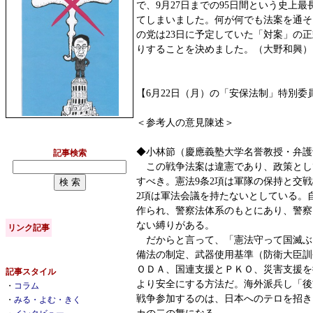
で、9月27日までの95日間という史上
てしまいました。何が何でも法案を通そ
の党は23日に予定していた「対案」の
りすることを決めました。（大野和興）
【6月22日（月）の「安保法制」特別委
＜参考人の意見陳述＞
◆小林節（慶應義塾大学名誉教授・弁護
記事検索
この戦争法案は違憲であり、政策とし
すべき。憲法9条2項は軍隊の保持と交戦
2項は軍法会議を持たないとしている。
作られ、警察法体系のもとにあり、警察
ない縛りがある。
リンク記事
だからと言って、「憲法守って国滅ぶ
備法の制定、武器使用基準（防衛大臣訓
ＯＤＡ、国連支援とＰＫＯ、災害支援を
記事スタイル
より安全にする方法だ。海外派兵し「後
・
コラム
戦争参加するのは、日本へのテロを招き
・
みる・よむ・きく
カの二の舞になる。