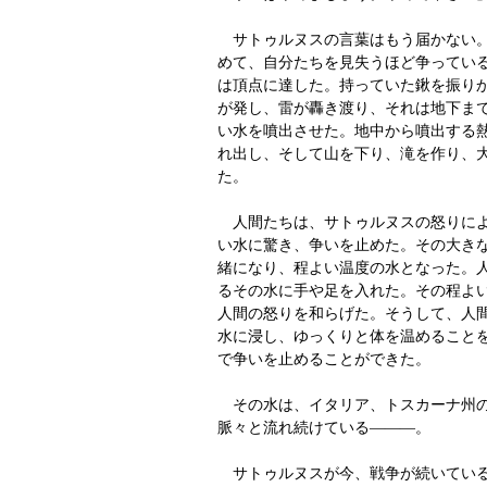
サトゥルヌスの言葉はもう届かない。
めて、自分たちを見失うほど争ってい
は頂点に達した。持っていた鍬を振り
が発し、雷が轟き渡り、それは地下ま
い水を噴出させた。地中から噴出する
れ出し、そして山を下り、滝を作り、
た。
人間たちは、サトゥルヌスの怒りによ
い水に驚き、争いを止めた。その大き
緒になり、程よい温度の水となった。
るその水に手や足を入れた。その程よ
人間の怒りを和らげた。そうして、人
水に浸し、ゆっくりと体を温めること
で争いを止めることができた。
その水は、イタリア、トスカーナ州の
脈々と流れ続けている―――。
サトゥルヌスが今、戦争が続いている