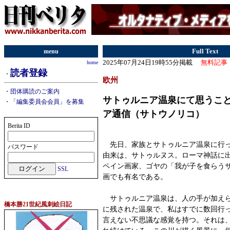
menu
Full Text
2025年07月24日19時55分掲載
無料記事
home
読者登録
・
欧州
・
団体購読のご案内
サトゥルニア温泉にて思うこと
・
「編集委員会会員」を募集
ア通信（サトウノリコ）
Berita ID
先日、家族とサトゥルニア温泉に行っ
パスワード
由来は、サトゥルヌス。ローマ神話に
ペイン画家、ゴヤの「我が子を食らう
SSL
画でも有名である。
サトゥルニア温泉は、人の手が加えら
橋本勝21世紀風刺絵日記
に残された温泉で、私はすでに数回行
言えない不思議な感覚を持つ。それは