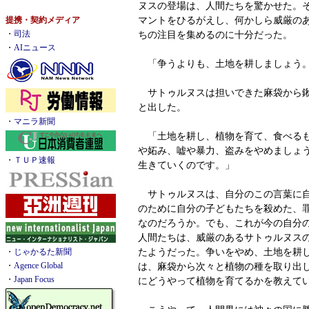
ヌスの登場は、人間たちを驚かせた。
マントをひるがえし、何かしら威厳の
提携・契約メディア
ちの注目を集めるのに十分だった。
・
司法
・
AIニュース
「争うよりも、土地を耕しましょう
サトゥルヌスは担いできた麻袋から鍬
と出した。
・
マニラ新聞
「土地を耕し、植物を育て、食べるも
や妬み、嘘や暴力、盗みをやめましょ
・
ＴＵＰ速報
生きていくのです。」
サトゥルヌスは、自分のこの言葉に自
のために自分の子どもたちを殺めた、
なのだろうか。でも、これが今の自分
人間たちは、威厳のあるサトゥルヌス
たようだった。争いをやめ、土地を耕
・
じゃかるた新聞
は、麻袋から次々と植物の種を取り出
・
Agence Global
・
Japan Focus
にどうやって植物を育てるかを教えて