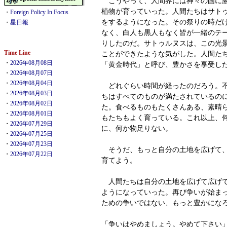
こうやって、人間界には神々の国に勝
植物が育っていった。人間たちはサト
・
Foreign Policy In Focus
をするようになった。その祭りの時だ
・
星日報
なく、白人も黒人もなく皆が一緒のテ
りしたのだ。サトゥルヌスは、この光
Time Line
ことができたような気がした。人間た
・
2026年08月08日
「黄金時代」と呼び、豊かさを享受し
・
2026年08月07日
・
2026年08月04日
どれぐらい時間が経ったのだろう。不
・
2026年08月03日
ちはすべてのものが満たされているの
・
2026年08月02日
た。食べるものもたくさんある、素晴
・
2026年08月01日
もたちもよく育っている。これ以上、
・
2026年07月29日
に、何か物足りない。
・
2026年07月25日
・
2026年07月23日
そうだ、もっと自分の土地を広げて、
・
2026年07月22日
育てよう。
人間たちは自分の土地を広げて広げて
ようになっていった。再び争いが始ま
ための争いではない、もっと豊かにな
「争いはやめましょう。やめて下さい