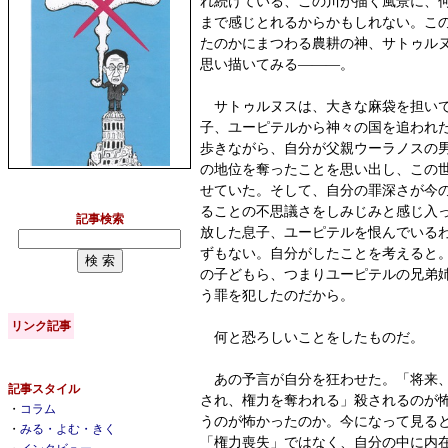
れ続けている、この川が描く風景に、
まで感じとれるからかもしれない。こ
たのかにまつわる農耕の神、サトゥル
思い描いてみる―――。
サトゥルヌスは、大きな麻袋を担いで
子、ユーピテルから神々の国を追われ
歩きながら、自分が父親ウーラノスの
の地位を奪ったことを思い出し、この
せていた。そして、自分の罪深さが今
ることの不思議さをしみじみと感じ入
記事検索
放した息子、ユーピテルを恨んでいる
ずもない。自分がしたことを考えると
の子どもら、つまりユーピテルの兄弟
う罪を犯したのだから。
リンク記事
何と恐ろしいことをしたものだ。
あの予言が自分を狂わせた。「将来、
記事スタイル
され、権力を奪われる」殺されるのが
・
コラム
うのが怖かったのか。今になって見る
・
みる・よむ・きく
「権力喪失」ではなく、自分の中に内