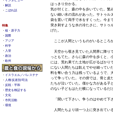
・
インタビュー
はっきり分かる。
・
解説
気が付くと、森の中を歩いていた。繁
・
こぼれ話
ない細い水の流れがあった。サトゥル
袋を置いて両手で水をすくった。今ま
突き刺すような水の冷たさに、サトゥ
特集
げた。
・
核・原子力
・
国際
ここが人間というものがいるところ
・
アジア
・
科学
・
入管
天空から覗き見ていた人間界に降りて
・
政治
っともてた。さらに森の中を歩くと、
・
欧州
には、荒れ果てた土地が広がるばかり
にない人間たちは飢えでやせ細ってい
料を奪い合う力は残っているようで、
・
イスラエル／パレスチナ
って争っていた。その傍では、骨と皮
・
人権/反差別/司法
たちが泣いていた。僅かな力がある子
・
反戦・平和
のない子どもはただ横になっているだ
・
歴史を検証する
・
文化
「聞いて下さい。争うのはやめて下
・
市民活動
・
環境
人間たちより頭一つ上に突き出ている