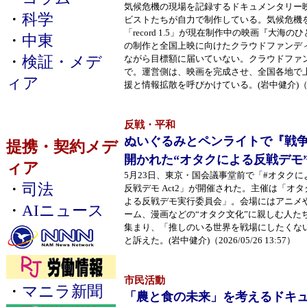
気候危機の現場を記録するドキュメンタリー
・
科学
ビストたちが自力で制作している。気候危機
「record 1.5」が現在制作中の映画『大海
・
中東
の制作と全国上映に向けたクラウドファンデ
・
検証・メデ
ながら目標額に届いていない。クラウドファン
で。運営側は、映画を完成させ、全国各地で
ィア
援と情報拡散を呼びかけている。(岩中健介)（2026/
反戦・平和
ぬいぐるみとペンライトで『戦争
提携・契約メデ
開かれた“オタクによる反戦デモ
ィア
5月23日、東京・国会議事堂前で「#オタクに
・
司法
反戦デモ Act2」が開催された。主催は「オタ
よる反戦デモ実行委員会」。会場にはアニメ
・
AIニュース
ーム、漫画などの“オタク文化”に親しむ人た
集まり、「推しのいる世界を戦場にしたくな
と訴えた。(岩中健介)（2026/05/26 13:57）
市民活動
・
マニラ新聞
「農と食の未来」を考えるドキ