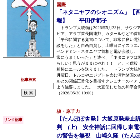
国際
「ネタニヤフのシオニズム」【
報】 平田伊都子
トランプ大統領は2026年5月23日、サウジ
ビア、アラブ首長国連邦、カタールなどの首
「平和に関する覚書について、非常に良い電
談をした」と自画自賛し、土曜日にイスラエ
ベンヤミン・ネタニヤフ首相と電話会談し、
常にうまくいった」と述べ、「ネタニヤフは
らしい！思うがままにやれ！！」と、＜虐殺
相棒にエールを送りました。 トランプ大統
月曜日、トルコやエジプトを含む湾岸諸国の
記事検索
ルとの関係正常化を目指すクシュナーの＜ア
よう強要しました。 大宣伝した他の和平合
（2026/05/30 10:00）
核・原子力
【たんぽぽ舎発】大飯原発差止
リンク記事
判 (上) 安全神話に回帰し東
の警告を無視 山崎久隆（たん