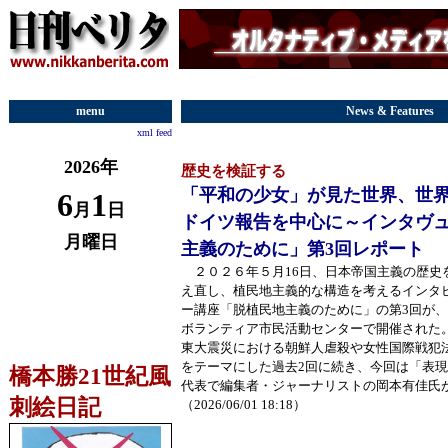
menu
News & Features
xml feed
2026年
歴史を検証する
「平和の少女」が見た世界、世界
6
1
月
日
ドイツ報告を中心に～インタヴ
月曜日
主義のために」第3回レポート
２０２６年５月16日、日本帝国主義の歴史
え直し、植民地主義的な構造を考えるインタ
ー講座「脱植民地主義のために」の第3回が
ボランティア市民活動センターで開催された
東大震災における朝鮮人虐殺や女性国際戦犯
をテーマにした過去2回に続き、今回は「表
橋本勝21世紀風
代表で編集者・ジャーナリストの岡本有佳氏
刺絵日記
（2026/06/01 18:18）