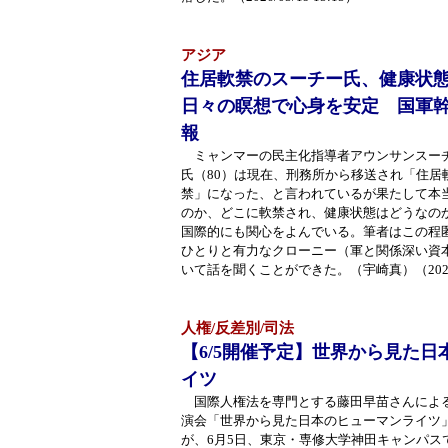
アジア
住居軟禁のスーチー氏、健康状
日々の瞑想で心身を安定 国軍
報
ミャンマーの民主化指導者アウンサンスー
氏（80）は現在、刑務所から移送され「住居
禁」になった、と言われているが果たして本
のか、どこに軟禁され、健康状態はどうなの
国際的にも関心をよんでいる。筆者はこの程
ひとりと有力なクローニー（軍と関係深い資
いて話を聞くことができた。（宇崎真）（2026/05
人権/反差別/司法
【6/5開催予定】世界から見た
イツ
国際人権法を専門とする藤田早苗さんによ
演会「世界から見た日本のヒューマンライツ
が、6月5日、東京・専修大学神田キャンパス