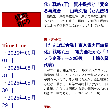
化」戦略 (下) 資本提携と「黄
る再統合 山崎久隆【たんぽぽ
福島第一原発事故以降、原子力事業は東電
あった。 しかし現在、国はこの負債を脱炭
度によって強制的に収益化しよとしている。（2026/
核・原子力
Time Line
【たんぽぽ舎発】東京電力再編
化」戦略 (上) 電力会社から
・
2026年06月
フラ企業」への転換 山崎久隆
01日
代表)
・
2026年05月
2026年春、東京電力ホールディングス（以
31日
携構想に対し、ソフトバンクや米投資ファン
が関心を示していると報じられた。既に報道
・
2026年05月
ろだが、単なる一企業の再建劇ではない。日
力政策、さらには国家と市場の関係そのもの
30日
動きの一環である。（2026/05/23 13:10）
・
2026年05月
29日
国際