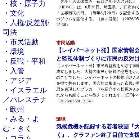
クルド人支援団体「在日クルド人と共に」
・
核・原子力
（HEVAL）は、6月20日、埼玉県・川口市内
・
文化
「世界難民の日」（毎年6月20日）を記念す
ポジウムを開催する。（藤ヶ谷魁）（2026/05/
・
人権/反差別/
12:36）
司法
・
市民活動
市民活動
【レイバーネット発】国家情報
・
環境
と監視体制づくりに市民の反対
・
反戦・平和
【レイバーネット発】市民総監視をめざす国家
・
入管
成立しました。大勢の市民が反対の意思を示
のことでした。レイバーネットの松原明さん
・
アジア
を得て共有します。国会前に集まった市民が
・
イスラエル
思を表現したプラカードを紹介する松原さん
れからも続くことを教えてくれます。(日刊べ
／パレスチナ
（2026/05/28 12:34）
・
欧州
・
みる・よ
環境
気候危機を記録する若者映画『
む・きく
く』、クラファン終了目前で支
・
コラム