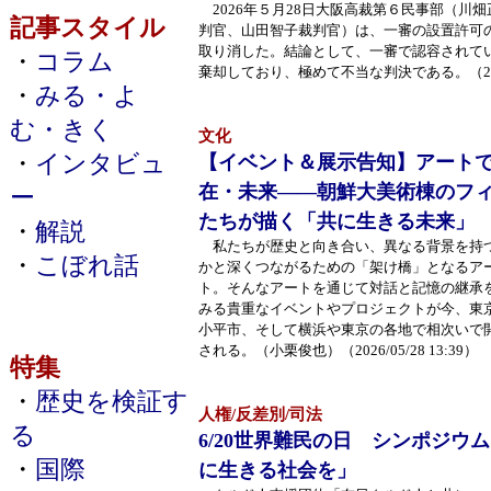
2026年５月28日大阪高裁第６民事部（川
記事スタイル
判官、山田智子裁判官）は、一審の設置許可
取り消した。結論として、一審で認容されて
・
コラム
棄却しており、極めて不当な判決である。（2026/0
・
みる・よ
む・きく
文化
・
インタビュ
【イベント＆展示告知】アート
在・未来――朝鮮大美術棟のフ
ー
たちが描く「共に生きる未来」
・
解説
私たちが歴史と向き合い、異なる背景を持
・
こぼれ話
かと深くつながるための「架け橋」となるア
ト。そんなアートを通じて対話と記憶の継承
みる貴重なイベントやプロジェクトが今、東
小平市、そして横浜や東京の各地で相次いで
される。（小栗俊也）（2026/05/28 13:39）
特集
・
歴史を検証す
人権/反差別/司法
る
6/20世界難民の日 シンポジウ
・
国際
に生きる社会を」