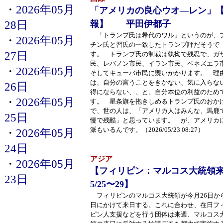
・
2026年05月
「アメリカの良心ウオ―レン」
28日
報】 平田伊都子
「トランプ氏は希代のワル」というのが、
・
2026年05月
チン氏と習氏の一致したトランプ評だそうで
27日
す。 トランプ氏の制裁は執拗で残忍で、ガ
民、レバノン市民、イラン市民、ベネズエラ
・
2026年05月
そしてキューバ市民に襲いかかります。 理
は、自分の言うことをきかない、気に入らな
26日
得にならない、、と、自分本位の利益のため
・
2026年05月
す。 星条旗を抱きしめるトランプ氏のおか
で、世の人は、「アメリカ人はみんな、馬鹿
25日
慢で残酷」と思っています。 が、アメリカ
派もいるんです。（2026/05/23 08:27）
・
2026年05月
24日
アジア
・
2026年05月
【フィリピン：マルコス大統領
23日
5/25〜29】
フィリピンのマルコス大統領が今月26日から
日にかけて来日する。これに合わせ、在日フ
ピン人支援などを行う団体は来週、マルコス