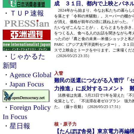
成 ３１日、都内で上映とパネ
2024年から始まり、今なお私たちの暮らし
・
ＴＵＰ速報
を落とす「令和の米騒動」。スーパーの棚か
が消え、価格が前年の2倍に跳ね上がった。
たいなぜこんなことが」、むらとまちを歩き
をつくる人、食べる人のお話を聞きながら考
ったのが『農と食の未来―米価ショックと私
PARC（アジア太平洋資料センター）。３１
スで上映会とトークをやります。ご来場くだ
・
じゃかるた
（2026/05/25 23:35）
新聞
入管
・
Agence Global
難民の送還につながる入管庁「
・
Japan Focus
力推進」に反対するコメント 
法務省は先週、5月23日で1年を迎えた「不
化策として、「不法滞在者ゼロプラン 強力
・
Foreign Policy
た。（藤ヶ谷魁）（2026/05/25 17:51）
In Focus
核・原子力
・
星日報
【たんぽぽ舎発】東京電力再編