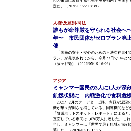
領の来日に反対する抗議デモを都内で実施す
定だ。（2026/05/22 18:39）
人権/反差別/司法
誰もが命尊厳を守られる社会へ〜
年〜 市民団体がゼロプラン廃
催
「国民の安全・安心のための不法滞在者ゼ
ラン」が発表されてから、今月23日で1年と
（藤ヶ谷魁）（2026/05/19 16:06）
アジア
ミャンマー国民の3人に1人が深
飢餓状態に 内戦激化で食料危
2021年2月のクーデター以降、内戦が泥沼
機が年々深刻さを増している。国連機関など
「飢餓ホットスポット・レポート」によると
直面している市民は1,670万人に達した。こ
当し、ミャンマーは「世界で最も飢餓が深刻
落した。（2026/05/19 15:15）