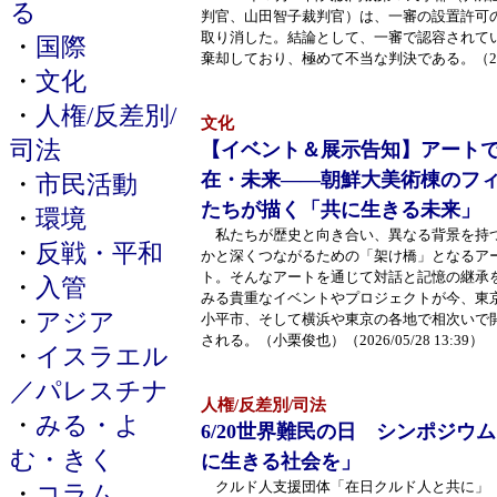
る
判官、山田智子裁判官）は、一審の設置許可
取り消した。結論として、一審で認容されて
・
国際
棄却しており、極めて不当な判決である。（2026/0
・
文化
・
人権/反差別/
文化
司法
【イベント＆展示告知】アート
在・未来――朝鮮大美術棟のフ
・
市民活動
たちが描く「共に生きる未来」
・
環境
私たちが歴史と向き合い、異なる背景を持
・
反戦・平和
かと深くつながるための「架け橋」となるア
ト。そんなアートを通じて対話と記憶の継承
・
入管
みる貴重なイベントやプロジェクトが今、東
・
アジア
小平市、そして横浜や東京の各地で相次いで
される。（小栗俊也）（2026/05/28 13:39）
・
イスラエル
／パレスチナ
人権/反差別/司法
・
みる・よ
6/20世界難民の日 シンポジウ
む・きく
に生きる社会を」
クルド人支援団体「在日クルド人と共に」
・
コラム