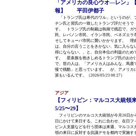
「アメリカの良心ウオ―レン」
報】 平田伊都子
「トランプ氏は希代のワル」というのが、
チン氏と習氏の一致したトランプ評だそうで
す。 トランプ氏の制裁は執拗で残忍で、ガ
民、レバノン市民、イラン市民、ベネズエラ
そしてキューバ市民に襲いかかります。 理
は、自分の言うことをきかない、気に入らな
得にならない、、と、自分本位の利益のため
す。 星条旗を抱きしめるトランプ氏のおか
で、世の人は、「アメリカ人はみんな、馬鹿
慢で残酷」と思っています。 が、アメリカ
派もいるんです。（2026/05/23 08:27）
アジア
【フィリピン：マルコス大統領
5/25〜29】
フィリピンのマルコス大統領が今月26日から
日にかけて来日する。これに合わせ、在日フ
ピン人支援などを行う団体は来週、マルコス
領の来日に反対する抗議デモを都内で実施す