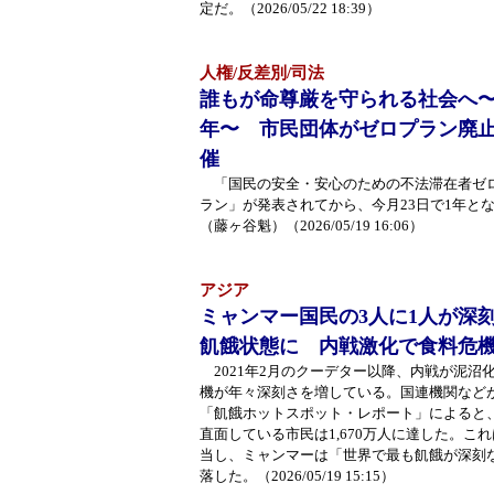
定だ。（2026/05/22 18:39）
人権/反差別/司法
誰もが命尊厳を守られる社会へ〜
年〜 市民団体がゼロプラン廃
催
「国民の安全・安心のための不法滞在者ゼ
ラン」が発表されてから、今月23日で1年と
（藤ヶ谷魁）（2026/05/19 16:06）
アジア
ミャンマー国民の3人に1人が深
飢餓状態に 内戦激化で食料危
2021年2月のクーデター以降、内戦が泥沼
機が年々深刻さを増している。国連機関など
「飢餓ホットスポット・レポート」によると
直面している市民は1,670万人に達した。こ
当し、ミャンマーは「世界で最も飢餓が深刻
落した。（2026/05/19 15:15）