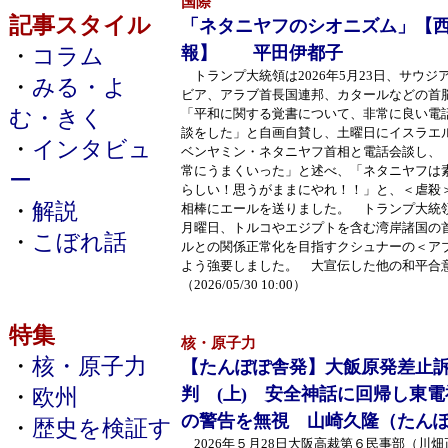
国際
記事スタイル
「ネタニヤフのシオニズム」【
報】 平田伊都子
・
コラム
トランプ大統領は2026年5月23日、サウジ
・
みる・よ
ビア、アラブ首長国連邦、カタールなどの首
む・きく
「平和に関する覚書について、非常に良い電
談をした」と自画自賛し、土曜日にイスラエ
・
インタビュ
ベンヤミン・ネタニヤフ首相と電話会談し、
常にうまくいった」と述べ、「ネタニヤフは
ー
らしい！思うがままにやれ！！」と、＜虐殺
・
解説
相棒にエールを送りました。 トランプ大統
月曜日、トルコやエジプトを含む湾岸諸国の
・
こぼれ話
ルとの関係正常化を目指すクシュナーの＜ア
よう強要しました。 大宣伝した他の和平合
（2026/05/30 10:00）
特集
核・原子力
・
核・原子力
【たんぽぽ舎発】大飯原発差止
判 (上) 安全神話に回帰し東
・
欧州
の警告を無視 山崎久隆（たん
・
歴史を検証す
2026年５月28日大阪高裁第６民事部（川