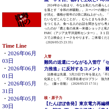
2024年から始まり、今なお私たちの暮らし
を落とす「令和の米騒動」。スーパーの棚か
が消え、価格が前年の2倍に跳ね上がった。
たいなぜこんなことが」、むらとまちを歩き
をつくる人、食べる人のお話を聞きながら考
ったのが『農と食の未来―米価ショックと私
PARC（アジア太平洋資料センター）。３１
スで上映会とトークをやります。ご来場くだ
（2026/05/25 23:35）
Time Line
・
2026年06月
入管
03日
難民の送還につながる入管庁「
・
2026年06月
力推進」に反対するコメント 
法務省は先週、5月23日で1年を迎えた「不
01日
化策として、「不法滞在者ゼロプラン 強力
・
2026年05月
た。（藤ヶ谷魁）（2026/05/25 17:51）
31日
・
2026年05月
核・原子力
【たんぽぽ舎発】東京電力再編
30日