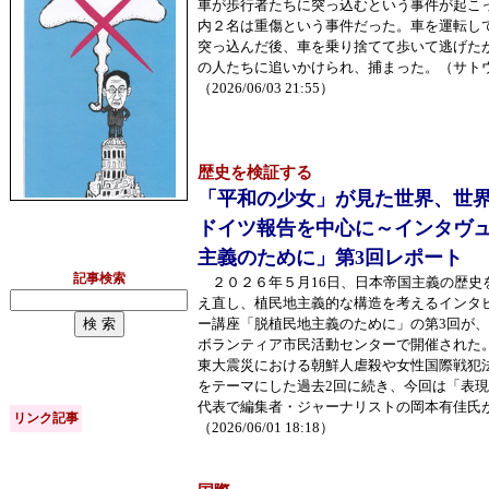
車が歩行者たちに突っ込むという事件が起こ
内２名は重傷という事件だった。車を運転し
突っ込んだ後、車を乗り捨てて歩いて逃げた
の人たちに追いかけられ、捕まった。（サト
（2026/06/03 21:55）
歴史を検証する
「平和の少女」が見た世界、世界
ドイツ報告を中心に～インタヴ
主義のために」第3回レポート
記事検索
２０２６年５月16日、日本帝国主義の歴史
え直し、植民地主義的な構造を考えるインタ
ー講座「脱植民地主義のために」の第3回が
ボランティア市民活動センターで開催された
東大震災における朝鮮人虐殺や女性国際戦犯
をテーマにした過去2回に続き、今回は「表
代表で編集者・ジャーナリストの岡本有佳氏
リンク記事
（2026/06/01 18:18）