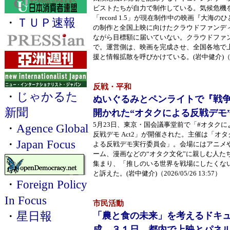
ビストたちが自力で制作している。気候危機
「record 1.5」が現在制作中の映画『大海
・
ＴＵＰ速報
の制作と全国上映に向けたクラウドファンデ
ながら目標額に届いていない。クラウドファン
で。運営側は、映画を完成させ、全国各地で
援と情報拡散を呼びかけている。(岩中健介)（2026/
反戦・平和
・
じゃかるた
ぬいぐるみとペンライトで『戦争
新聞
開かれた“オタクによる反戦デモ
5月23日、東京・国会議事堂前で「#オタクに
・
Agence Global
反戦デモ Act2」が開催された。主催は「オタ
・
Japan Focus
よる反戦デモ実行委員会」。会場にはアニメ
ーム、漫画などの“オタク文化”に親しむ人た
集まり、「推しのいる世界を戦場にしたくな
と訴えた。(岩中健介)（2026/05/26 13:57）
・
Foreign Policy
In Focus
市民活動
・
星日報
「農と食の未来」を考えるドキ
成 ３１日、都内で上映とパネ