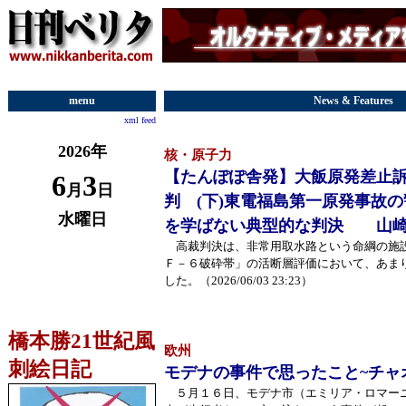
menu
News & Features
xml feed
2026年
核・原子力
【たんぽぽ舎発】大飯原発差止
6
3
月
日
判 (下)東電福島第一原発事故
水曜日
を学ばない典型的な判決 山
高裁判決は、非常用取水路という命綱の施
Ｆ－６破砕帯」の活断層評価において、あま
した。（2026/06/03 23:23）
橋本勝21世紀風
欧州
刺絵日記
モデナの事件で思ったこと~チャ
５月１６日、モデナ市（エミリア・ロマー