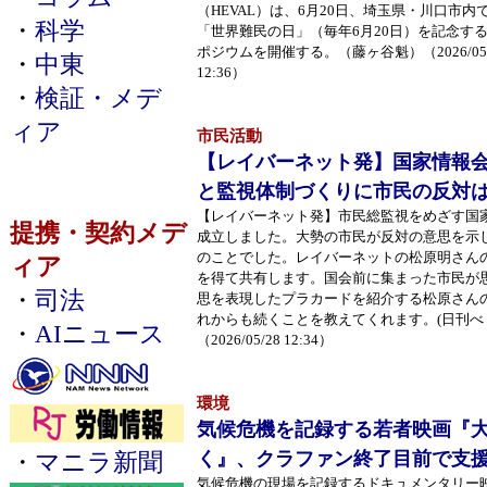
（HEVAL）は、6月20日、埼玉県・川口市内
・
科学
「世界難民の日」（毎年6月20日）を記念す
ポジウムを開催する。（藤ヶ谷魁）（2026/05/
・
中東
12:36）
・
検証・メデ
ィア
市民活動
【レイバーネット発】国家情報
と監視体制づくりに市民の反対
【レイバーネット発】市民総監視をめざす国家
提携・契約メデ
成立しました。大勢の市民が反対の意思を示
のことでした。レイバーネットの松原明さん
ィア
を得て共有します。国会前に集まった市民が
・
司法
思を表現したプラカードを紹介する松原さん
れからも続くことを教えてくれます。(日刊べ
・
AIニュース
（2026/05/28 12:34）
環境
気候危機を記録する若者映画『
く』、クラファン終了目前で支
・
マニラ新聞
気候危機の現場を記録するドキュメンタリー