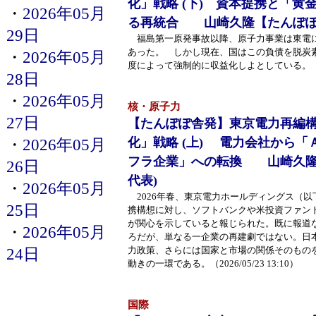
化」戦略 (下) 資本提携と「黄
・
2026年05月
る再統合 山崎久隆【たんぽぽ
29日
福島第一原発事故以降、原子力事業は東電
あった。 しかし現在、国はこの負債を脱炭
・
2026年05月
度によって強制的に収益化しよとしている。（2026/
28日
・
2026年05月
核・原子力
27日
【たんぽぽ舎発】東京電力再編
化」戦略 (上) 電力会社から
・
2026年05月
フラ企業」への転換 山崎久隆
26日
代表)
・
2026年05月
2026年春、東京電力ホールディングス（以
25日
携構想に対し、ソフトバンクや米投資ファン
が関心を示していると報じられた。既に報道
・
2026年05月
ろだが、単なる一企業の再建劇ではない。日
24日
力政策、さらには国家と市場の関係そのもの
動きの一環である。（2026/05/23 13:10）
国際