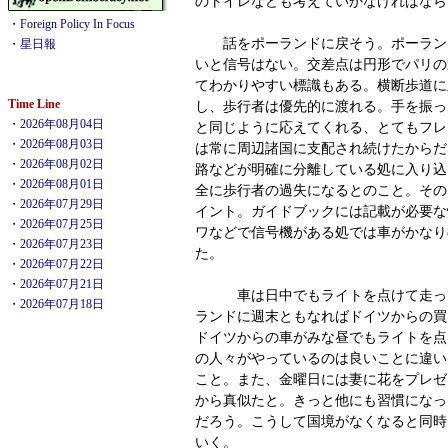
のトイレなども考えていかなければなら
・
Foreign Policy In Focus
話をポーランドに戻そう。ポーラン
・
星日報
いと信号はない。交差点は円形でパリの
てわかりやすい標識もある。横断歩道に
Time Line
し、歩行者は優先的に渡れる。手を振っ
・
2026年08月04日
と同じように応えてくれる、とてもフレ
・
2026年08月03日
は常に周辺諸国に支配され続けたからだ
・
2026年08月02日
路などが明確に分離している処に入り込
・
2026年08月01日
全に歩行者の過失になるとのこと。その
・
2026年07月29日
イント。ガイドブックには記載が必要な
・
2026年07月25日
ワなどで信号機がある処では車がかなり
・
2026年07月23日
た。
・
2026年07月22日
・
2026年07月21日
車は日中でもライトを点けて走って
・
2026年07月18日
ランドに週末ともなればドイツからの買
ドイツからの車がみな昼でもライトを点
の人々がやっているのは良いことに違い
こと。また、金曜日には妻に花をプレゼ
から真似たと。きっと他にも習慣になっ
だろう。こうして国境がなくなると同時
いく。