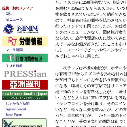
た。７ズロチは250円程度だが、指定さ
を頼むと350mlで８から10ズロチ。い
提携・契約メディア
物を飲まされている気がして納得できな
・
司法
・
AIニュース
ので、料金表の倍の価格を払わされてい
行ったインドでも同じだったが、お仕着
ンクのメニューしかなく、団体旅行者向
ならない。旅行代理店の方に聴いてみた
人で、みなお酒が好きだったこともあり
にし、スーパーでビールやワインやチー
・
マニラ新聞
ルでおしゃべりに興じた。
・
ＴＵＰ速報
枕チップは不要の国だが、ホテルや
は有料で1.5から２ズロチを払わなけれ
か70円でもトイレにお金を払う習慣の
になる。職場近くの東京駅ではリニュア
地下街のトイレを有料化したが、「帰りに
い」などと入り口に書いて支払いを喚起
トランでコインを受け取り、そのコイン
・
じゃかるた新聞
いなど、様々な工夫を重ねたが、どの方
・
Agence Global
・
Japan Focus
った。東京駅だけが、しかも一部のトイ
なことだが、受益者負担の問題は街づく