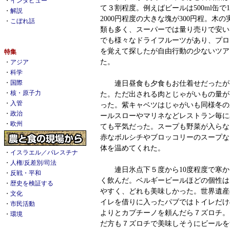
・
インタビュー
て３割程度。例えばビールは500ml缶で
・
解説
2000円程度の大きな塊が300円程。木
・
こぼれ話
類も多く、スーパーでは量り売りで安い
でも様々なドライフルーツがあり、プロ
を覚えて探したが自由行動の少ないツア
特集
た。
・
アジア
・
科学
連日昼食も夕食もお仕着せだったが
・
国際
・
核・原子力
た。ただ出される肉とじゃがいもの量が
・
入管
った。紫キャベツはじゃがいも同様冬の
・
政治
ールスローやマリネなどレストラン毎に
・
欧州
ても平気だった。スープも野菜が入らな
赤なボルシチやブロッコリーのスープな
体を温めてくれた。
・
イスラエル／パレスチナ
・
人権/反差別/司法
連日氷点下５度から10度程度で寒か
・
反戦・平和
く飲んだ。ベルギービールほどの個性は
・
歴史を検証する
やすく、どれも美味しかった。世界遺産
・
文化
イレを借りに入ったパブではトイレだけ
・
市民活動
よりとカプチーノを頼んだら７ズロチ。
・
環境
だ方も７ズロチで美味しそうにビールを