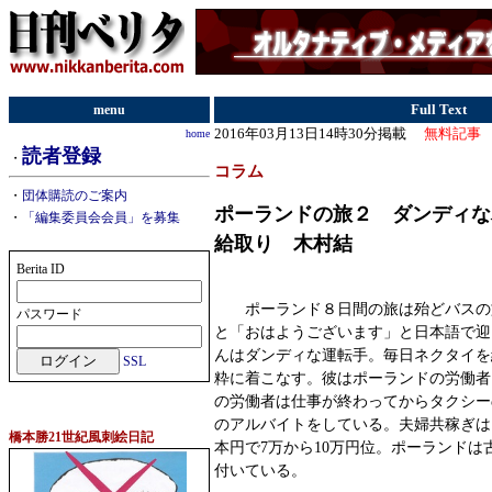
menu
Full Text
2016年03月13日14時30分掲載
無料記事
home
読者登録
・
コラム
・
団体購読のご案内
ポーランドの旅２ ダンディな
・
「編集委員会会員」を募集
給取り 木村結
Berita ID
ポーランド８日間の旅は殆どバスの
パスワード
と「おはようございます」と日本語で迎
んはダンディな運転手。毎日ネクタイを
SSL
粋に着こなす。彼はポーランドの労働者
の労働者は仕事が終わってからタクシー
のアルバイトをしている。夫婦共稼ぎは
橋本勝21世紀風刺絵日記
本円で7万から10万円位。ポーランドは
付いている。