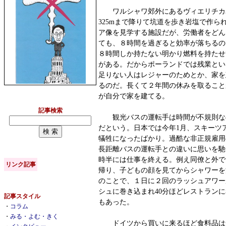
ワルシャワ郊外にあるヴィエリチカ岩
325mまで降りて坑道を歩き岩塩で作ら
ア像を見学する施設だが、労働者をどん
ても、８時間を過ぎると効率が落ちるの
８時間しか持たない明かり燃料を持たせ
がある。だからポーランドでは残業とい
足りない人はレジャーのためとか、家を
るのだ。長くて２年間の休みを取ること
が自分で家を建てる。
記事検索
観光バスの運転手は時間が不規則なの
だという。日本では今年1月、スキーツア
犠牲になったばかり。過酷な非正規雇用
長距離バスの運転手との違いに思いを馳
時半には仕事を終える。例え同僚と外で
リンク記事
帰り、子どもの顔を見てからシャワーを
のことで、１日に２回のラッシュアワー
シュに巻き込まれ40分ほどレストラン
記事スタイル
もあった。
・
コラム
・
みる・よむ・きく
ドイツから買いに来るほど食料品は