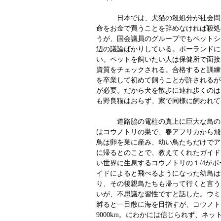
日本では、犬猫の殺処分が社会問題
命をお金で買うことを辞めなければ殺処
うが、国会議員のグループでもペットシ
辺の議論ばかりしている。ポーランドに
い。ペットを飼いたい人は保健所で面接
資質をチェックされる。合格すると訓練
を卒業して初めて飼うことが許されるが
が必要。だから犬を散歩に連れ歩くのは
も野良猫はおらず、家で同様に飼われて
道路脇の電柱の真上に巨大な鳥のオ
はコウノトリの巣で、春アフリカから飛
鳥は卵を巣に産み、幼い鳥たちだけでア
に帰るとのことで、教えてくれたガイド
い世界に生息するコウノトリの１/4が
イドによると飛べるようになった幼鳥は
り、その後親鳥たちも帰って行くと言う
いが、不思議な習性ですと話した。ウミ
孵ると一目散に海を目指すが、コウノト
9000km。にわかには信じられず、ネ