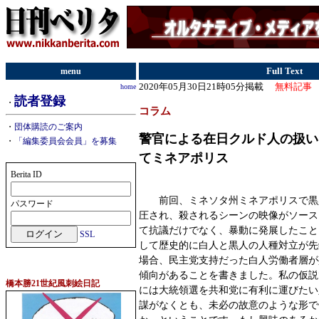
menu
Full Text
2020年05月30日21時05分掲載
無料記事
home
読者登録
・
コラム
・
団体購読のご案内
警官による在日クルド人の扱い
・
「編集委員会会員」を募集
てミネアポリス
Berita ID
前回、ミネソタ州ミネアポリスで黒
パスワード
圧され、殺されるシーンの映像がソース
て抗議だけでなく、暴動に発展したこと
SSL
して歴史的に白人と黒人の人種対立が先
場合、民主党支持だった白人労働者層が
傾向があることを書きました。私の仮説
橋本勝21世紀風刺絵日記
には大統領選を共和党に有利に運びたい
謀がなくとも、未必の故意のような形で