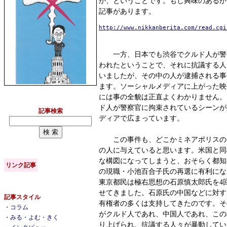
か、ということです。もし興味のあるか
記事があります。
http://www.nikkanberita.com/read.cgi
一方、日本でも渋谷でクルド人が警
われたということで、それに抗議する人
いましたが、その中の人が逮捕される事
ます。ソーシャルメディアに上がった映
には事の全貌は正直よくわかりません。
ド人が警察官に拘束されているシーンが
記事検索
ディアで広まっています。
この事件も、どこかミネアポリスの
の人に与えていると思います。米国と同
な構図になってしまうと、おそらく都知
リンク記事
の現職・小池百合子氏の再選に有利にな
東京都民は極右思想の石原慎太郎氏を4
せてきました。石原氏の中国などに対す
記事スタイル
有権者の多くは支持してきたのです。そ
・
コラム
がクルド人であれ、中国人であれ、この
・
みる・よむ・きく
り上げられ、抗議する人々が暴動してい