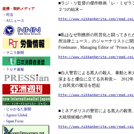
■ラジ・リ監督の傑作映画「レ・ミゼラ
提携・契約メディア
２つの結末～
・
司法
http://www.nikkanberita.com/read.cgi
・
AIニュース
■私はなぜ刑務所の民営化と闘ってき
所法律ニュース」のジャーナリストに聞く Int
Friedmann , Managing Editor of "Prison Le
・
マニラ新聞
http://www.nikkanberita.com/read.cgi
・
ＴＵＰ速報
■白人警官による黒人の殺人、暴動と米
深まると優位に立てる共和党～ 2012
と自民党の復活を想起
http://www.nikkanberita.com/read.cgi
・
じゃかるた新聞
■ミネアポリスの警官による黒人の殺害
・
Agence Global
大統領候補の声明
・
Japan Focus
http://www.nikkanberita.com/read.cgi