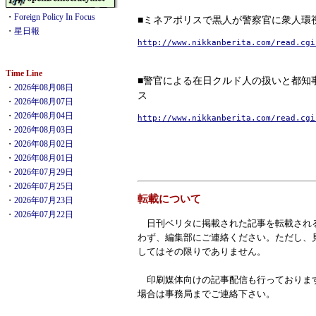
・
Foreign Policy In Focus
■ミネアポリスで黒人が警察官に衆人環
・
星日報
http://www.nikkanberita.com/read.cgi
Time Line
■警官による在日クルド人の扱いと都知
・
2026年08月08日
ス
・
2026年08月07日
・
2026年08月04日
http://www.nikkanberita.com/read.cgi
・
2026年08月03日
・
2026年08月02日
・
2026年08月01日
・
2026年07月29日
・
2026年07月25日
転載について
・
2026年07月23日
・
2026年07月22日
日刊ベリタに掲載された記事を転載され
わず、編集部にご連絡ください。ただし、
してはその限りでありません。
印刷媒体向けの記事配信も行っておりま
場合は事務局までご連絡下さい。