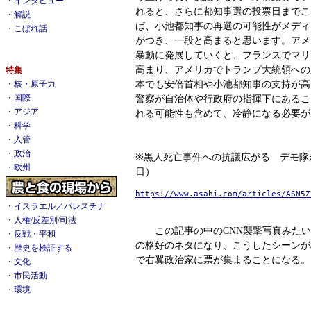
・
インタビュー
れると、さらに都知事選の投票日までこ
・
解説
ば、小池都知事の再選の可能性がメディ
・
こぼれ話
がつき、一段と高まると思います。アメ
暴動に発展していくと、フランスでマリ
高まり、アメリカでトランプ大統領への
特集
本でも安倍首相や小池都知事の支持が高
・
核・原子力
警察が自治体や行政府の指揮下にあるこ
・
国際
・
アジア
れる可能性も含めて、冷静になる必要が
・
科学
・
入管
・
政治
※黒人死亡事件への抗議広がる デモ隊
・
欧州
日）
https://www.asahi.com/articles/ASN5Z
・
イスラエル／パレスチナ
・
人権/反差別/司法
この記事の中のCNN襲撃写真みたい
・
反戦・平和
の格好のネタになり、こうしたシーンが
・
歴史を検証する
で右翼政治家に票が集まることになる。
・
文化
・
市民活動
・
環境